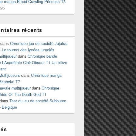
ue manga Blood-Crawling Princess T3
026
taires récents
dans
Chronique jeu de société Jujutsu
 Le tournoi des lycées jumelés
ltijoueur
dans
Chronique bande
e L’Académie Clair-Obscur T1 Un élève
ant
Multijoueurs
dans
Chronique manga
Akaneko T7
 navale multijoueur
dans
Chronique
ride Of The Death God T1
dans
Test du jeu de société Subbuteo
– Belgique
lés