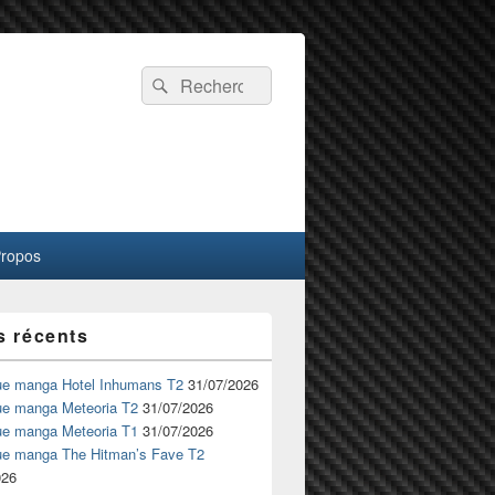
Recherche :
Rechercher
Propos
s récents
ue manga Hotel Inhumans T2
31/07/2026
ue manga Meteoria T2
31/07/2026
ue manga Meteoria T1
31/07/2026
ue manga The Hitman’s Fave T2
026