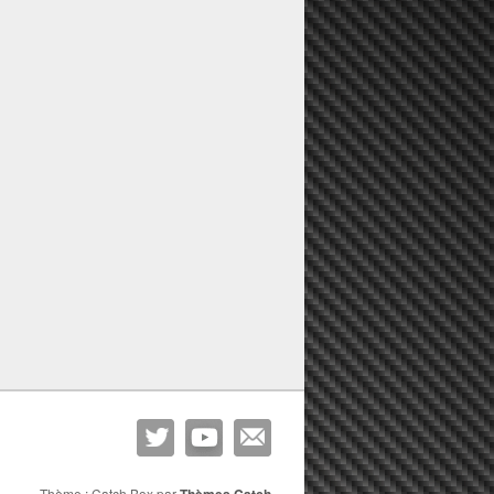
Thème : Catch Box par
Thèmes Catch