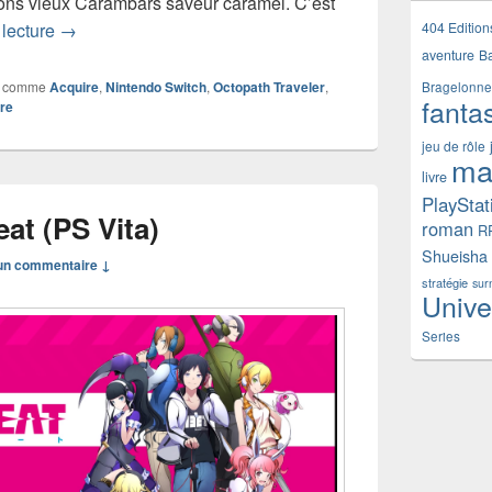
 bons vieux Carambars saveur caramel. C’est
Test de Octopath Traveler (Nintendo Switch)
404 Edition
 lecture
→
aventure
B
 comme
Acquire
,
Nintendo Switch
,
Octopath Traveler
,
Bragelonne
fanta
re
jeu de rôle
ma
livre
PlayStat
eat (PS Vita)
roman
R
Shueisha
n commentaire ↓
stratégie
sur
Unive
Series