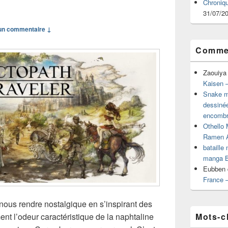
Chroniq
31/07/2
n commentaire ↓
Commen
Zaouiya
Kaisen –
Snake mu
dessiné
encombr
Othello 
Ramen 
bataille
manga B
Eubben
France 
 nous rendre nostalgique en s’inspirant des
Mots-c
nt l’odeur caractéristique de la naphtaline