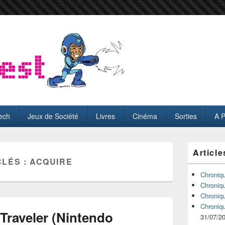
ech
Jeux de Société
Livres
Cinéma
Sorties
A 
Zone
Article
principale
CLÉS :
ACQUIRE
de
widget
Chroniq
pour
Chroniq
la
Chroniq
barre
Chroniq
latérale
Traveler (Nintendo
31/07/2