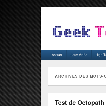
GeekTest
Blog jeux-vidéo et high-tech
Menu
Accueil
Jeux Vidéo
High T
principal
ARCHIVES DES MOTS-
Test de Octopath 