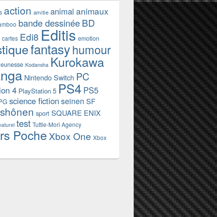
action
animaux
animal
s
amitie
BD
bande dessinée
amboo
Editis
Edi8
emotion
cartes
fantasy
stique
humour
Kurokawa
jeunesse
Kodansha
nga
PC
Nintendo Switch
PS4
ion 4
PS5
PlayStation 5
science fiction
seinen
SF
PG
shônen
SQUARE ENIX
sport
test
Tuttle-Mori Agency
naturel
rs Poche
Xbox One
Xbox