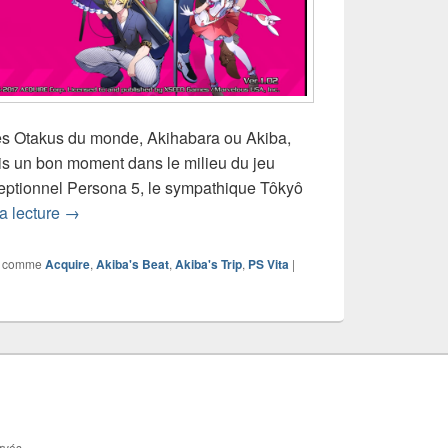
les Otakus du monde, Akihabara ou Akiba,
s un bon moment dans le milieu du jeu
xceptionnel Persona 5, le sympathique Tôkyô
Test de Akiba’s Beat (PS Vita)
a lecture
→
 comme
Acquire
,
Akiba's Beat
,
Akiba's Trip
,
PS Vita
|
rvés.