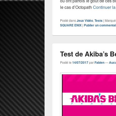
ou ont parfois le goût de ces
le cas d’Octopath
Continuer la
Posté dans
Jeux Vidéo
,
Tests
|
Marqué
SQUARE ENIX
|
Publier un commentai
Test de Akiba’s B
Posté le
14/07/2017
par
Fabien
—
Aucu