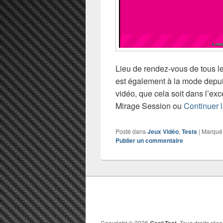
Lieu de rendez-vous de tous 
est également à la mode depui
vidéo, que cela soit dans l’e
Mirage Session ou
Continuer l
Posté dans
Jeux Vidéo
,
Tests
|
Marqué
Publier un commentaire
Copyright © 2026
GeekTest
. Tous droits rése