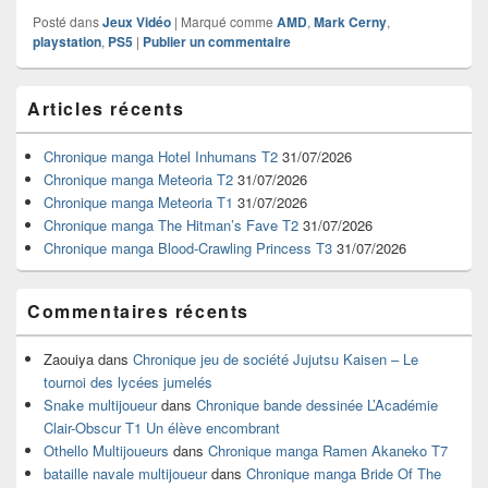
Posté dans
Jeux Vidéo
|
Marqué comme
AMD
,
Mark Cerny
,
playstation
,
PS5
|
Publier un commentaire
Zone
Articles récents
principale
de
widget
Chronique manga Hotel Inhumans T2
31/07/2026
pour
Chronique manga Meteoria T2
31/07/2026
la
Chronique manga Meteoria T1
31/07/2026
barre
Chronique manga The Hitman’s Fave T2
31/07/2026
latérale
Chronique manga Blood-Crawling Princess T3
31/07/2026
Commentaires récents
Zaouiya
dans
Chronique jeu de société Jujutsu Kaisen – Le
tournoi des lycées jumelés
Snake multijoueur
dans
Chronique bande dessinée L’Académie
Clair-Obscur T1 Un élève encombrant
Othello Multijoueurs
dans
Chronique manga Ramen Akaneko T7
bataille navale multijoueur
dans
Chronique manga Bride Of The