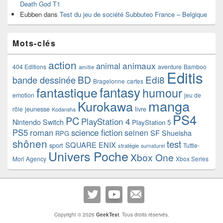
Death God T1
Eubben
dans
Test du jeu de société Subbuteo France – Belgique
Mots-clés
action
animaux
animal
404 Editions
aventure
Bamboo
amitie
Editis
BD
Edi8
bande dessinée
Bragelonne
cartes
fantasy
fantastique
humour
emotion
jeu de
manga
Kurokawa
rôle
jeunesse
livre
Kodansha
PS4
PC
PlayStation 4
Nintendo Switch
PlayStation 5
PS5
roman
science fiction
seinen
SF
Shueisha
RPG
shônen
test
SQUARE ENIX
sport
Tuttle-
stratégie
surnaturel
Univers Poche
Xbox One
Mori Agency
Xbox Series
Copyright © 2026
GeekTest
. Tous droits réservés.