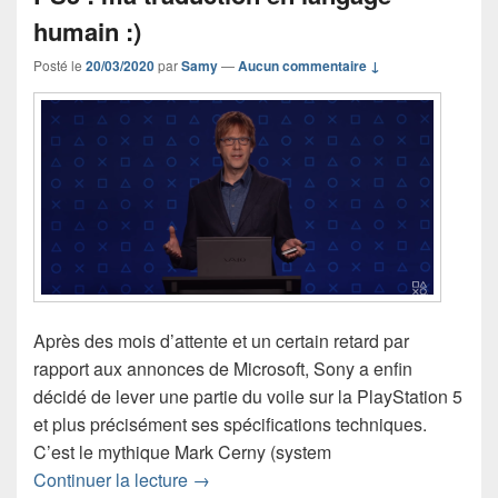
humain :)
Posté le
20/03/2020
par
Samy
—
Aucun commentaire ↓
Après des mois d’attente et un certain retard par
rapport aux annonces de Microsoft, Sony a enfin
décidé de lever une partie du voile sur la PlayStation 5
et plus précisément ses spécifications techniques.
C’est le mythique Mark Cerny (system
Mark Cerny détaille les specs de la P
Continuer la lecture
→