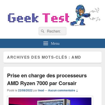
GeekTest
Recherche :
Blog jeux-vidéo et high-tech
Rechercher
Menu
ARCHIVES DES MOTS-CLÉS :
AMD
Prise en charge des processeurs
AMD Ryzen 7000 par Corsair
Posté le
22/08/2022
par
Inod
—
Aucun commentaire ↓