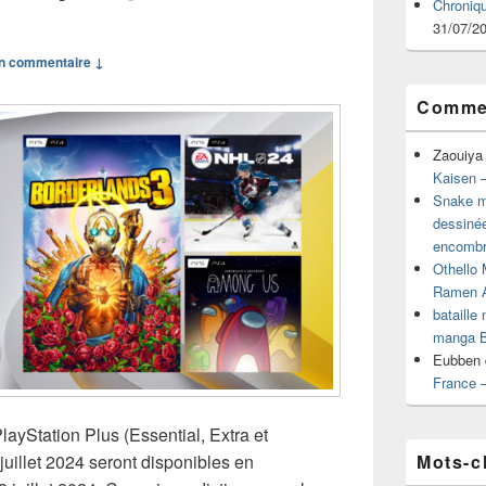
Chroniq
31/07/2
n commentaire ↓
Commen
Zaouiya
Kaisen –
Snake mu
dessiné
encombr
Othello 
Ramen 
bataille
manga B
Eubben
France 
layStation Plus (Essential, Extra et
Mots-c
uillet 2024 seront disponibles en