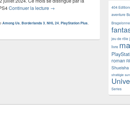
 juillet 2024. Ce mois se distingue par la
PlayStation Plus – les jeux gratuits du 
404 Edition
x PS4
Continuer la lecture
→
aventure
B
e
Among Us
,
Borderlands 3
,
NHL 24
,
PlayStation Plus
,
Bragelonne
fanta
jeu de rôle
ma
livre
PlayStat
roman
R
Shueisha
stratégie
sur
Unive
Series