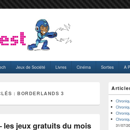
ech
Jeux de Société
Livres
Cinéma
Sorties
A 
Zone
Article
principale
CLÉS :
BORDERLANDS 3
de
widget
Chroniq
pour
Chroniq
la
Chroniq
barre
Chroniq
latérale
– les jeux gratuits du mois
31/07/2