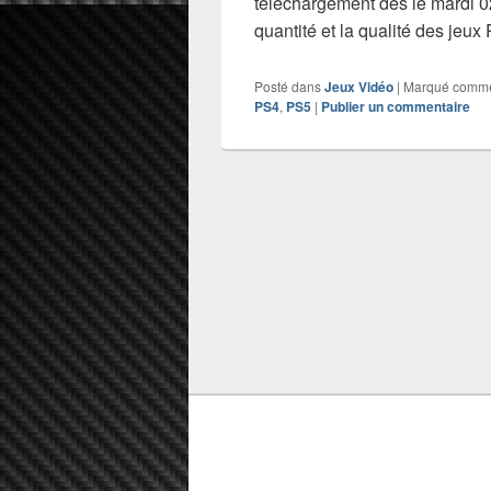
téléchargement dès le mardi 02
quantité et la qualité des jeu
Posté dans
Jeux Vidéo
|
Marqué comm
PS4
,
PS5
|
Publier un commentaire