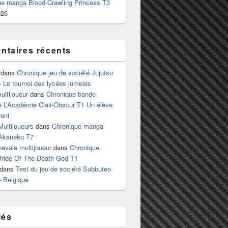
ue manga Blood-Crawling Princess T3
026
taires récents
dans
Chronique jeu de société Jujutsu
 Le tournoi des lycées jumelés
ltijoueur
dans
Chronique bande
e L’Académie Clair-Obscur T1 Un élève
ant
Multijoueurs
dans
Chronique manga
Akaneko T7
 navale multijoueur
dans
Chronique
ride Of The Death God T1
dans
Test du jeu de société Subbuteo
– Belgique
lés