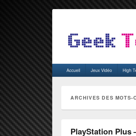
GeekTest
Blog jeux-vidéo et high-tech
Menu
Accueil
Jeux Vidéo
High T
principal
ARCHIVES DES MOTS-
PlayStation Plus 