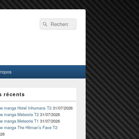
Recherche :
Rechercher
Propos
s récents
ue manga Hotel Inhumans T2
31/07/2026
ue manga Meteoria T2
31/07/2026
ue manga Meteoria T1
31/07/2026
ue manga The Hitman’s Fave T2
026