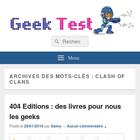
GeekTest
Recherche :
Blog jeux-vidéo et high-tech
Rechercher
Menu
ARCHIVES DES MOTS-CLÉS :
CLASH OF
CLANS
404 Editions : des livres pour nous
les geeks
Posté le
26/01/2016
par
Samy
—
Aucun commentaire ↓