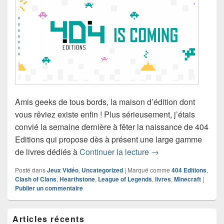
Amis geeks de tous bords, la maison d’édition dont
vous rêviez existe enfin ! Plus sérieusement, j’étais
convié la semaine dernière à fêter la naissance de 404
Editions qui propose dès à présent une large gamme
404 Editions : des l
de livres dédiés à
Continuer la lecture
→
Posté dans
Jeux Vidéo
,
Uncategorized
|
Marqué comme
404 Editions
,
Clash of Clans
,
Hearthstone
,
League of Legends
,
livres
,
Minecraft
|
Publier un commentaire
Zone
Articles récents
principale