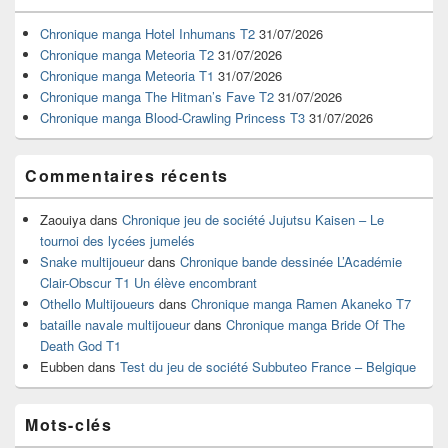
de
widget
Chronique manga Hotel Inhumans T2
31/07/2026
pour
Chronique manga Meteoria T2
31/07/2026
la
Chronique manga Meteoria T1
31/07/2026
barre
Chronique manga The Hitman’s Fave T2
31/07/2026
latérale
Chronique manga Blood-Crawling Princess T3
31/07/2026
Commentaires récents
Zaouiya
dans
Chronique jeu de société Jujutsu Kaisen – Le
tournoi des lycées jumelés
Snake multijoueur
dans
Chronique bande dessinée L’Académie
Clair-Obscur T1 Un élève encombrant
Othello Multijoueurs
dans
Chronique manga Ramen Akaneko T7
bataille navale multijoueur
dans
Chronique manga Bride Of The
Death God T1
Eubben
dans
Test du jeu de société Subbuteo France – Belgique
Mots-clés