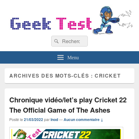
GeekTest
Recherche :
Blog jeux-vidéo et high-tech
Rechercher
Menu
ARCHIVES DES MOTS-CLÉS :
CRICKET
Chronique vidéo/let’s play Cricket 22
The Official Game of The Ashes
Posté le
21/03/2022
par
Inod
—
Aucun commentaire ↓