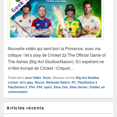
Nouvelle vidéo qui sent bon la Provence, avec ma
critique / let’s play de Cricket 22 The Official Game of
The Ashes (Big Ant Studios/Nacon). En espérant ne
m’être trompé de Cricket / Criquet…
Posté dans
Jeux Vidéo
,
Tests
|
Marqué comme
Big Ant Studios
,
cricket
,
let's play
,
Nacon
,
Nintendo Switch
,
PC
,
PlayStation 4
,
PlayStation 5
,
PS4
,
PS5
,
sport
,
Xbox One
,
Xbox Series
|
Publier un
commentaire
Zone
Articles récents
principale
de