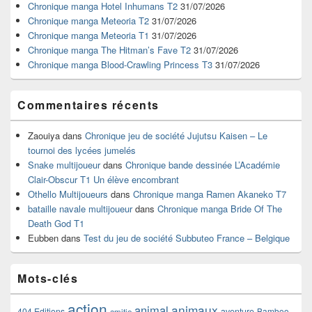
widget
Chronique manga Hotel Inhumans T2
31/07/2026
pour
Chronique manga Meteoria T2
31/07/2026
la
Chronique manga Meteoria T1
31/07/2026
barre
Chronique manga The Hitman’s Fave T2
31/07/2026
latérale
Chronique manga Blood-Crawling Princess T3
31/07/2026
Commentaires récents
Zaouiya
dans
Chronique jeu de société Jujutsu Kaisen – Le
tournoi des lycées jumelés
Snake multijoueur
dans
Chronique bande dessinée L’Académie
Clair-Obscur T1 Un élève encombrant
Othello Multijoueurs
dans
Chronique manga Ramen Akaneko T7
bataille navale multijoueur
dans
Chronique manga Bride Of The
Death God T1
Eubben
dans
Test du jeu de société Subbuteo France – Belgique
Mots-clés
action
animaux
animal
404 Editions
aventure
Bamboo
amitie