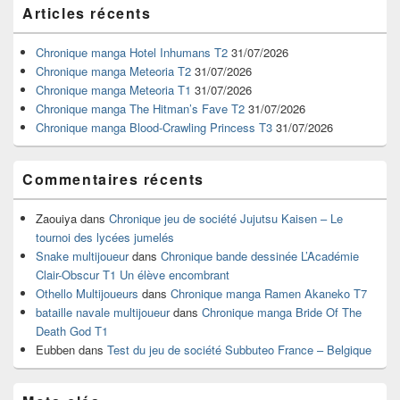
Zone
Articles récents
principale
de
widget
Chronique manga Hotel Inhumans T2
31/07/2026
pour
Chronique manga Meteoria T2
31/07/2026
la
Chronique manga Meteoria T1
31/07/2026
barre
Chronique manga The Hitman’s Fave T2
31/07/2026
latérale
Chronique manga Blood-Crawling Princess T3
31/07/2026
Commentaires récents
Zaouiya
dans
Chronique jeu de société Jujutsu Kaisen – Le
tournoi des lycées jumelés
Snake multijoueur
dans
Chronique bande dessinée L’Académie
Clair-Obscur T1 Un élève encombrant
Othello Multijoueurs
dans
Chronique manga Ramen Akaneko T7
bataille navale multijoueur
dans
Chronique manga Bride Of The
Death God T1
Eubben
dans
Test du jeu de société Subbuteo France – Belgique