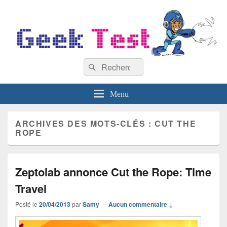
GeekTest
Recherche :
Blog jeux-vidéo et high-tech
Rechercher
Menu
ARCHIVES DES MOTS-CLÉS :
CUT THE
ROPE
Zeptolab annonce Cut the Rope: Time
Travel
Posté le
20/04/2013
par
Samy
—
Aucun commentaire ↓