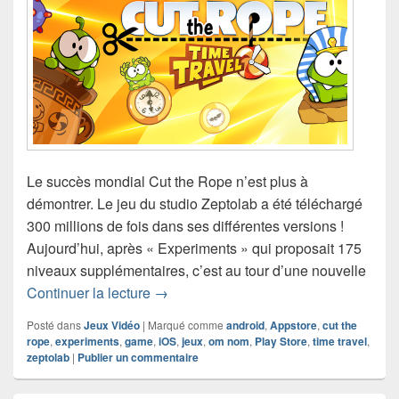
Le succès mondial Cut the Rope n’est plus à
démontrer. Le jeu du studio Zeptolab a été téléchargé
300 millions de fois dans ses différentes versions !
Aujourd’hui, après « Experiments » qui proposait 175
niveaux supplémentaires, c’est au tour d’une nouvelle
Zeptolab annonce Cut the Rope: Time 
Continuer la lecture
→
Posté dans
Jeux Vidéo
|
Marqué comme
android
,
Appstore
,
cut the
rope
,
experiments
,
game
,
iOS
,
jeux
,
om nom
,
Play Store
,
time travel
,
zeptolab
|
Publier un commentaire