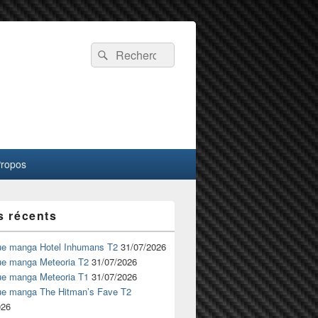
Recherche :
Rechercher
Propos
s récents
ue manga Hotel Inhumans T2
31/07/2026
ue manga Meteoria T2
31/07/2026
ue manga Meteoria T1
31/07/2026
ue manga The Hitman’s Fave T2
026