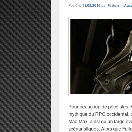
Posté le
11/02/2016
par
Fabien
—
Aucu
Pour beaucoup de pécéistes, F
mythique du RPG occidental, p
Mad Max, ainsi qu’un large éve
scénaristiques. Alors que Fallo