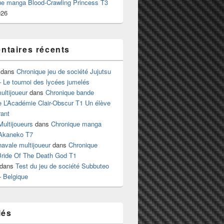
ue manga Blood-Crawling Princess T3
026
taires récents
dans
Chronique jeu de société Jujutsu
 Le tournoi des lycées jumelés
ltijoueur
dans
Chronique bande
e L’Académie Clair-Obscur T1 Un élève
ant
Multijoueurs
dans
Chronique manga
Akaneko T7
 navale multijoueur
dans
Chronique
ride Of The Death God T1
dans
Test du jeu de société Subbuteo
– Belgique
lés