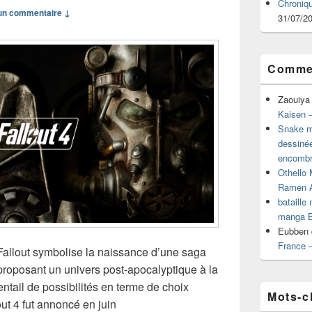
Chroniq
n commentaire ↓
31/07/2
Commen
Zaouiya
Kaisen –
Snake mu
dessiné
encombr
Othello 
Ramen 
bataille
manga B
Eubben
France 
allout symbolise la naissance d’une saga
roposant un univers post-apocalyptique à la
ntail de possibilités en terme de choix
Mots-c
ut 4 fut annoncé en juin