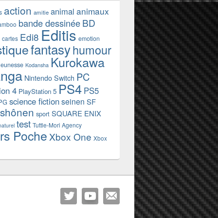
action
animaux
animal
s
amitie
BD
bande dessinée
amboo
Editis
Edi8
emotion
cartes
fantasy
stique
humour
Kurokawa
jeunesse
Kodansha
nga
PC
Nintendo Switch
PS4
ion 4
PS5
PlayStation 5
science fiction
seinen
SF
PG
shônen
SQUARE ENIX
sport
test
Tuttle-Mori Agency
naturel
rs Poche
Xbox One
Xbox