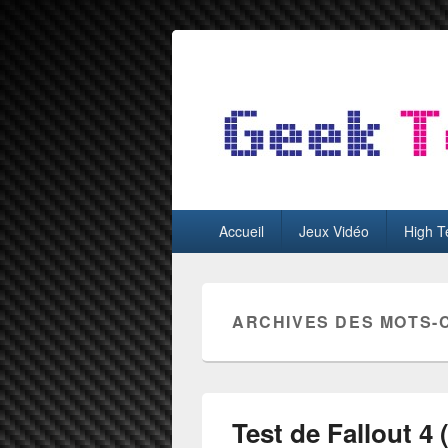
GeekTest
Blog jeux-vidéo et high-tech
Menu
Accueil
Jeux Vidéo
High T
principal
ARCHIVES DES MOTS-
Test de Fallout 4 