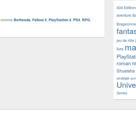
llout 4 (PS4)
404 Edition
aventure
B
 comme
Bethesda
,
Fallout 4
,
PlayStation 4
,
PS4
,
RPG
,
Bragelonne
fanta
jeu de rôle
ma
livre
PlayStat
roman
R
Shueisha
stratégie
sur
Unive
Series