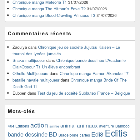
Chronique manga Meteoria T1
31/07/2026
barre
Chronique manga The Hitman’s Fave T2
31/07/2026
latérale
Chronique manga Blood-Crawling Princess T3
31/07/2026
Commentaires récents
Zaouiya
dans
Chronique jeu de société Jujutsu Kaisen – Le
tournoi des lycées jumelés
Snake multijoueur
dans
Chronique bande dessinée L’Académie
Clair-Obscur T1 Un élève encombrant
Othello Multijoueurs
dans
Chronique manga Ramen Akaneko T7
bataille navale multijoueur
dans
Chronique manga Bride Of The
Death God T1
Eubben
dans
Test du jeu de société Subbuteo France – Belgique
Mots-clés
action
animaux
animal
404 Editions
aventure
Bamboo
amitie
Editis
BD
Edi8
bande dessinée
Bragelonne
cartes