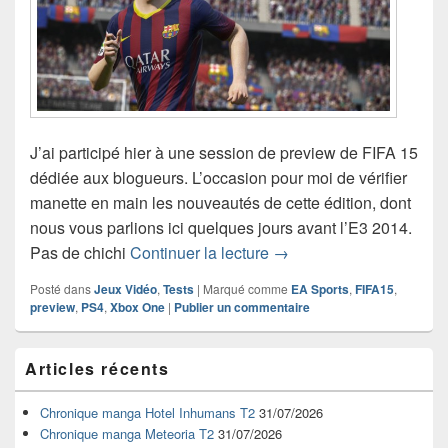
J’ai participé hier à une session de preview de FIFA 15
dédiée aux blogueurs. L’occasion pour moi de vérifier
manette en main les nouveautés de cette édition, dont
nous vous parlions ici quelques jours avant l’E3 2014.
Preview de FIFA 15 sur
Pas de chichi
Continuer la lecture
→
Posté dans
Jeux Vidéo
,
Tests
|
Marqué comme
EA Sports
,
FIFA15
,
preview
,
PS4
,
Xbox One
|
Publier un commentaire
Zone
Articles récents
principale
de
widget
Chronique manga Hotel Inhumans T2
31/07/2026
pour
Chronique manga Meteoria T2
31/07/2026
la