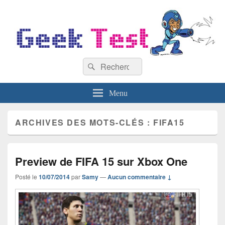
GeekTest
Recherche :
Blog jeux-vidéo et high-tech
Rechercher
Menu
ARCHIVES DES MOTS-CLÉS :
FIFA15
Preview de FIFA 15 sur Xbox One
Posté le
10/07/2014
par
Samy
—
Aucun commentaire ↓