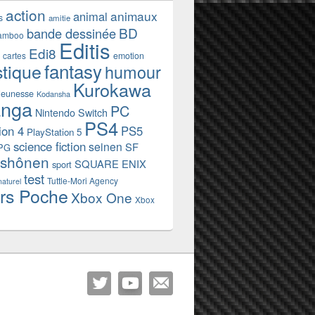
action
animaux
animal
s
amitie
BD
bande dessinée
amboo
Editis
Edi8
emotion
cartes
fantasy
stique
humour
Kurokawa
jeunesse
Kodansha
nga
PC
Nintendo Switch
PS4
ion 4
PS5
PlayStation 5
science fiction
seinen
SF
PG
shônen
SQUARE ENIX
sport
test
Tuttle-Mori Agency
naturel
rs Poche
Xbox One
Xbox