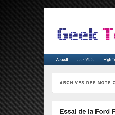
GeekTest
Blog jeux-vidéo et high-tech
Menu
Accueil
Jeux Vidéo
High T
principal
ARCHIVES DES MOTS-
Essai de la Ford 