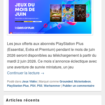
Les jeux offerts aux abonnés PlayStation Plus
(Essential, Extra et Premium) pendant le mois de juin
2026 seront disponibles au téléchargement à partir du
mardi 2 juin 2026. Ce mois s’annonce éclectique avec
une aventure de survie miniature, un jeu
PlayStation Plus – les jeux gratuits du
Continuer la lecture
→
Posté dans
Jeux Vidéo
|
Marqué comme
Grounded
,
Nickelodeon
,
PlayStation Plus
,
PS4
,
PS5
,
Warhammer
|
Publier un commentaire
Zone
Articles récents
principale