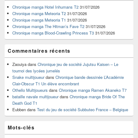
de
widget
Chronique manga Hotel Inhumans T2
31/07/2026
pour
Chronique manga Meteoria T2
31/07/2026
la
Chronique manga Meteoria T1
31/07/2026
barre
Chronique manga The Hitman’s Fave T2
31/07/2026
latérale
Chronique manga Blood-Crawling Princess T3
31/07/2026
Commentaires récents
Zaouiya
dans
Chronique jeu de société Jujutsu Kaisen – Le
tournoi des lycées jumelés
Snake multijoueur
dans
Chronique bande dessinée L’Académie
Clair-Obscur T1 Un élève encombrant
Othello Multijoueurs
dans
Chronique manga Ramen Akaneko T7
bataille navale multijoueur
dans
Chronique manga Bride Of The
Death God T1
Eubben
dans
Test du jeu de société Subbuteo France – Belgique
Mots-clés