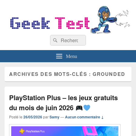
GeekTest
Recherche :
Blog jeux-vidéo et high-tech
Rechercher
Menu
ARCHIVES DES MOTS-CLÉS :
GROUNDED
PlayStation Plus – les jeux gratuits
du mois de juin 2026
Posté le
26/05/2026
par
Samy
—
Aucun commentaire ↓