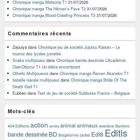
Chronique manga Meteoria T1
31/07/2026
barre
Chronique manga The Hitman’s Fave T2
31/07/2026
latérale
Chronique manga Blood-Crawling Princess T3
31/07/2026
Commentaires récents
Zaouiya
dans
Chronique jeu de société Jujutsu Kaisen – Le
tournoi des lycées jumelés
Snake multijoueur
dans
Chronique bande dessinée L’Académie
Clair-Obscur T1 Un élève encombrant
Othello Multijoueurs
dans
Chronique manga Ramen Akaneko T7
bataille navale multijoueur
dans
Chronique manga Bride Of The
Death God T1
Eubben
dans
Test du jeu de société Subbuteo France – Belgique
Mots-clés
action
animaux
animal
404 Editions
aventure
Bamboo
amitie
Editis
BD
Edi8
bande dessinée
Bragelonne
cartes