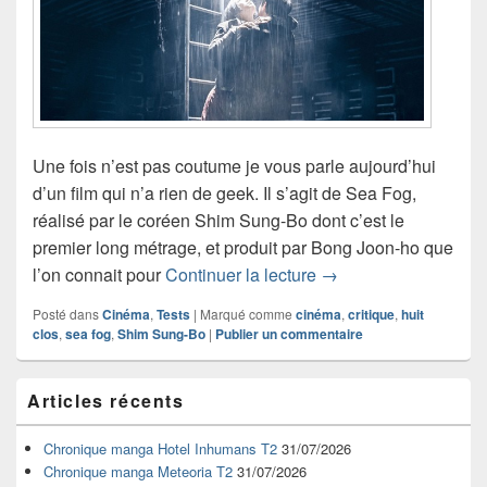
Une fois n’est pas coutume je vous parle aujourd’hui
d’un film qui n’a rien de geek. Il s’agit de Sea Fog,
réalisé par le coréen Shim Sung-Bo dont c’est le
premier long métrage, et produit par Bong Joon-ho que
Critique de Sea Fog (
l’on connait pour
Continuer la lecture
→
Posté dans
Cinéma
,
Tests
|
Marqué comme
cinéma
,
critique
,
huit
clos
,
sea fog
,
Shim Sung-Bo
|
Publier un commentaire
Zone
Articles récents
principale
de
widget
Chronique manga Hotel Inhumans T2
31/07/2026
pour
Chronique manga Meteoria T2
31/07/2026
la