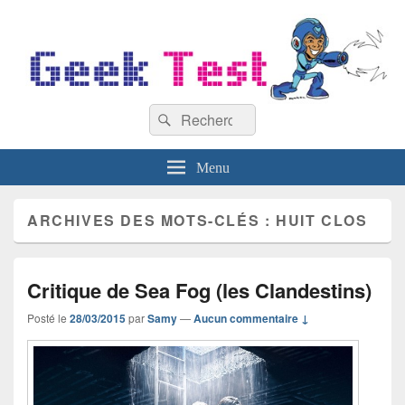
GeekTest
Recherche :
Blog jeux-vidéo et high-tech
Rechercher
Menu
ARCHIVES DES MOTS-CLÉS :
HUIT CLOS
Critique de Sea Fog (les Clandestins)
Posté le
28/03/2015
par
Samy
—
Aucun commentaire ↓