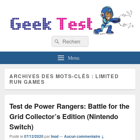
GeekTest
Recherche :
Blog jeux-vidéo et high-tech
Rechercher
Menu
ARCHIVES DES MOTS-CLÉS :
LIMITED
RUN GAMES
Test de Power Rangers: Battle for the
Grid Collector’s Edition (Nintendo
Switch)
Posté le
07/12/2020
par
Inod
—
Aucun commentaire ↓