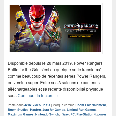
Disponible depuis le 26 mars 2019, Power Rangers:
Battle for the Grid s’est en quelque sorte transformé,
comme beaucoup de récentes séries Power Rangers,
en version super. Entre ses 3 saisons de contenus
téléchargeables et sa récente disponibilité physique
Test de Power Rangers: Battle for
sous
Continuer la lecture
→
Posté dans
Jeux Vidéo
,
Tests
|
Marqué comme
Boom Entertainment
,
Boom Studios
,
Hasbro
,
Just for Games
,
Limited Run Games
,
Maximum Games
,
Nintendo Switch
,
nWay
,
PC
,
PlayStation 4
,
power