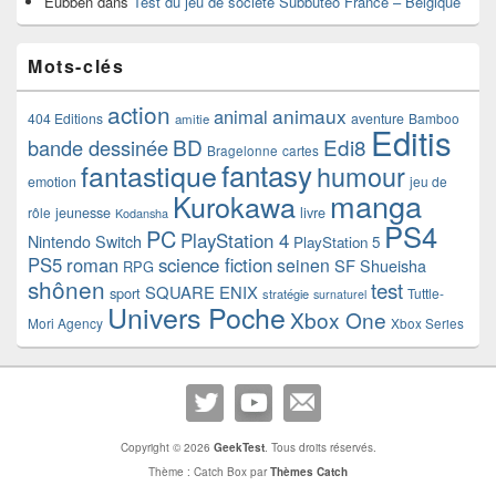
Eubben
dans
Test du jeu de société Subbuteo France – Belgique
Mots-clés
action
animaux
animal
404 Editions
aventure
Bamboo
amitie
Editis
BD
Edi8
bande dessinée
Bragelonne
cartes
fantasy
fantastique
humour
emotion
jeu de
manga
Kurokawa
rôle
jeunesse
livre
Kodansha
PS4
PC
PlayStation 4
Nintendo Switch
PlayStation 5
PS5
roman
science fiction
seinen
SF
Shueisha
RPG
shônen
test
SQUARE ENIX
sport
Tuttle-
stratégie
surnaturel
Univers Poche
Xbox One
Mori Agency
Xbox Series
Copyright © 2026
GeekTest
. Tous droits réservés.
Thème : Catch Box par
Thèmes Catch