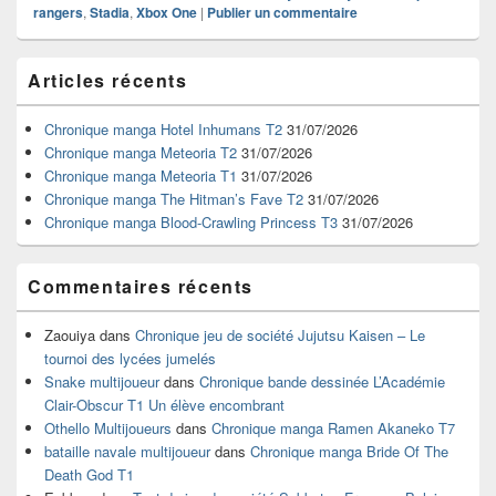
rangers
,
Stadia
,
Xbox One
|
Publier un commentaire
Zone
Articles récents
principale
de
widget
Chronique manga Hotel Inhumans T2
31/07/2026
pour
Chronique manga Meteoria T2
31/07/2026
la
Chronique manga Meteoria T1
31/07/2026
barre
Chronique manga The Hitman’s Fave T2
31/07/2026
latérale
Chronique manga Blood-Crawling Princess T3
31/07/2026
Commentaires récents
Zaouiya
dans
Chronique jeu de société Jujutsu Kaisen – Le
tournoi des lycées jumelés
Snake multijoueur
dans
Chronique bande dessinée L’Académie
Clair-Obscur T1 Un élève encombrant
Othello Multijoueurs
dans
Chronique manga Ramen Akaneko T7
bataille navale multijoueur
dans
Chronique manga Bride Of The
Death God T1