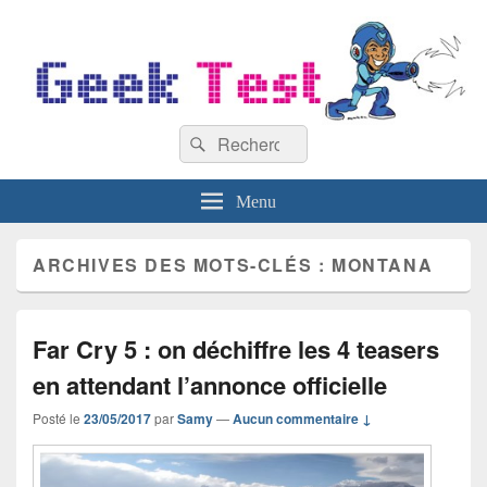
GeekTest
Recherche :
Blog jeux-vidéo et high-tech
Rechercher
Menu
ARCHIVES DES MOTS-CLÉS :
MONTANA
Far Cry 5 : on déchiffre les 4 teasers
en attendant l’annonce officielle
Posté le
23/05/2017
par
Samy
—
Aucun commentaire ↓