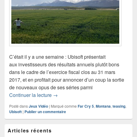
C’était il y a une semaine : Ubisoft présentait
aux investisseurs des résultats annuels plutôt bons
dans le cadre de l’exercice fiscal clos au 31 mars
2017, et en profitait pour annoncer d’un coup la sortie
de nouveaux opus de ses séries parmi
Far Cry 5 : on déchiffre les 4 teasers en
Continuer la lecture
→
Posté dans
Jeux Vidéo
|
Marqué comme
Far Cry 5
,
Montana
,
teasing
,
Ubisoft
|
Publier un commentaire
Zone
Articles récents
principale