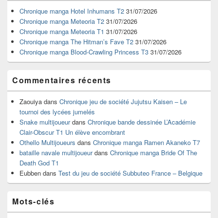
de
widget
Chronique manga Hotel Inhumans T2
31/07/2026
pour
Chronique manga Meteoria T2
31/07/2026
la
Chronique manga Meteoria T1
31/07/2026
barre
Chronique manga The Hitman’s Fave T2
31/07/2026
latérale
Chronique manga Blood-Crawling Princess T3
31/07/2026
Commentaires récents
Zaouiya
dans
Chronique jeu de société Jujutsu Kaisen – Le
tournoi des lycées jumelés
Snake multijoueur
dans
Chronique bande dessinée L’Académie
Clair-Obscur T1 Un élève encombrant
Othello Multijoueurs
dans
Chronique manga Ramen Akaneko T7
bataille navale multijoueur
dans
Chronique manga Bride Of The
Death God T1
Eubben
dans
Test du jeu de société Subbuteo France – Belgique
Mots-clés