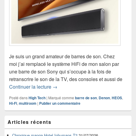
Je suis un grand amateur de barres de son. Chez
moi j’ai remplacé le système HiFi de mon salon par
une barre de son Sony qui s’occupe à la fois de
retranscrire le son de la TV, des consoles et aussi de
HEOS Bar – Denon crée la barre de so
Continuer la lecture
→
Posté dans
High Tech
|
Marqué comme
barre de son
,
Denon
,
HEOS
,
Hi-Fi
,
multiroom
|
Publier un commentaire
Zone
Articles récents
principale
de
widget
Chronique manga Hotel Inhumans T2
31/07/2026