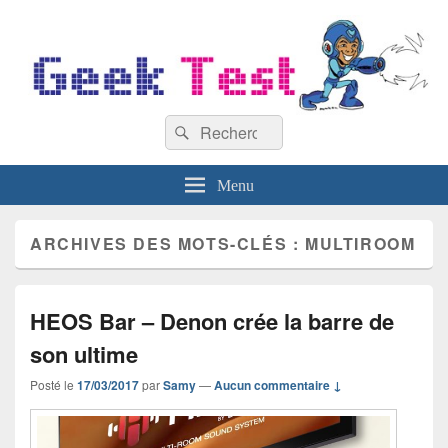
GeekTest
Recherche :
Blog jeux-vidéo et high-tech
Rechercher
Menu
ARCHIVES DES MOTS-CLÉS :
MULTIROOM
HEOS Bar – Denon crée la barre de
son ultime
Posté le
17/03/2017
par
Samy
—
Aucun commentaire ↓