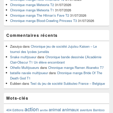
pour
Chronique manga Meteoria T2
31/07/2026
la
Chronique manga Meteoria T1
31/07/2026
barre
Chronique manga The Hitman’s Fave T2
31/07/2026
latérale
Chronique manga Blood-Crawling Princess T3
31/07/2026
Commentaires récents
Zaouiya
dans
Chronique jeu de société Jujutsu Kaisen – Le
tournoi des lycées jumelés
Snake multijoueur
dans
Chronique bande dessinée L’Académie
Clair-Obscur T1 Un élève encombrant
Othello Multijoueurs
dans
Chronique manga Ramen Akaneko T7
bataille navale multijoueur
dans
Chronique manga Bride Of The
Death God T1
Eubben
dans
Test du jeu de société Subbuteo France – Belgique
Mots-clés
action
animaux
animal
404 Editions
aventure
Bamboo
amitie