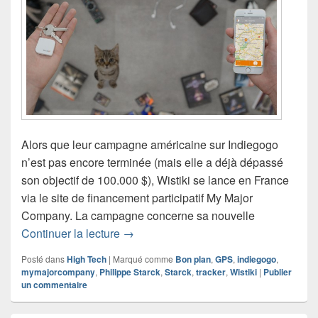
Alors que leur campagne américaine sur Indiegogo
n’est pas encore terminée (mais elle a déjà dépassé
son objectif de 100.000 $), Wistiki se lance en France
via le site de financement participatif My Major
Company. La campagne concerne sa nouvelle
Wistiki une nouvelle gamme et un code
Continuer la lecture
→
Posté dans
High Tech
|
Marqué comme
Bon plan
,
GPS
,
indiegogo
,
mymajorcompany
,
Philippe Starck
,
Starck
,
tracker
,
Wistiki
|
Publier
un commentaire