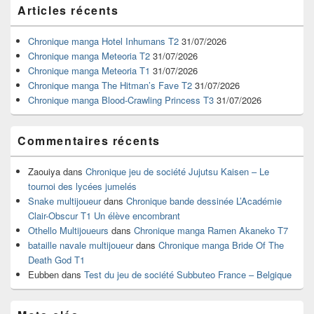
Zone
Articles récents
principale
de
widget
Chronique manga Hotel Inhumans T2
31/07/2026
pour
Chronique manga Meteoria T2
31/07/2026
la
Chronique manga Meteoria T1
31/07/2026
barre
Chronique manga The Hitman’s Fave T2
31/07/2026
latérale
Chronique manga Blood-Crawling Princess T3
31/07/2026
Commentaires récents
Zaouiya
dans
Chronique jeu de société Jujutsu Kaisen – Le
tournoi des lycées jumelés
Snake multijoueur
dans
Chronique bande dessinée L’Académie
Clair-Obscur T1 Un élève encombrant
Othello Multijoueurs
dans
Chronique manga Ramen Akaneko T7
bataille navale multijoueur
dans
Chronique manga Bride Of The
Death God T1
Eubben
dans
Test du jeu de société Subbuteo France – Belgique