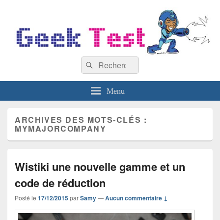
GeekTest
Recherche :
Blog jeux-vidéo et high-tech
Rechercher
Menu
ARCHIVES DES MOTS-CLÉS :
MYMAJORCOMPANY
Wistiki une nouvelle gamme et un
code de réduction
Posté le
17/12/2015
par
Samy
—
Aucun commentaire ↓