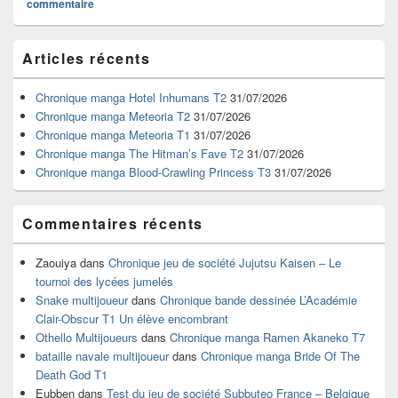
commentaire
Zone
Articles récents
principale
de
widget
Chronique manga Hotel Inhumans T2
31/07/2026
pour
Chronique manga Meteoria T2
31/07/2026
la
Chronique manga Meteoria T1
31/07/2026
barre
Chronique manga The Hitman’s Fave T2
31/07/2026
latérale
Chronique manga Blood-Crawling Princess T3
31/07/2026
Commentaires récents
Zaouiya
dans
Chronique jeu de société Jujutsu Kaisen – Le
tournoi des lycées jumelés
Snake multijoueur
dans
Chronique bande dessinée L’Académie
Clair-Obscur T1 Un élève encombrant
Othello Multijoueurs
dans
Chronique manga Ramen Akaneko T7
bataille navale multijoueur
dans
Chronique manga Bride Of The
Death God T1
Eubben
dans
Test du jeu de société Subbuteo France – Belgique