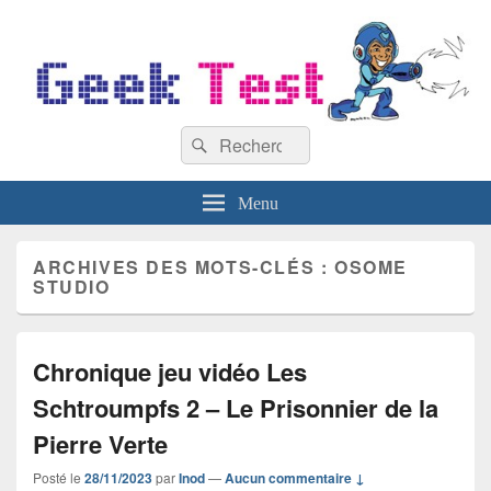
GeekTest
Recherche :
Blog jeux-vidéo et high-tech
Rechercher
Menu
ARCHIVES DES MOTS-CLÉS :
OSOME
STUDIO
Chronique jeu vidéo Les
Schtroumpfs 2 – Le Prisonnier de la
Pierre Verte
Posté le
28/11/2023
par
Inod
—
Aucun commentaire ↓