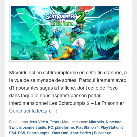
Microids est en schtroumpforme en cette fin d’année, à
la vue de sa myriade de sorties. Particulièrement avec
d’importantes sagas à l’affiche, dont celle de Peyo
dans laquelle nous aspirera par son portail
interdimensionnel Les Schtroumpfs 2 – Le Prisonnier
Chronique jeu vidéo Les Schtroumpfs 2 
Continuer la lecture
→
Posté dans
Jeux Vidéo
,
Tests
|
Marqué comme
Microids
,
Nintendo
Switch
,
osome studio
,
PC
,
plateforme
,
PlayStation 4
,
PlayStation 5
,
PS4
,
PS5
,
Schtroumpfs
,
Xbox One
,
Xbox Series
|
Publier un