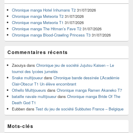
de
widget
Chronique manga Hotel Inhumans T2
31/07/2026
pour
Chronique manga Meteoria T2
31/07/2026
la
Chronique manga Meteoria T1
31/07/2026
barre
Chronique manga The Hitman’s Fave T2
31/07/2026
latérale
Chronique manga Blood-Crawling Princess T3
31/07/2026
Commentaires récents
Zaouiya
dans
Chronique jeu de société Jujutsu Kaisen – Le
tournoi des lycées jumelés
Snake multijoueur
dans
Chronique bande dessinée L’Académie
Clair-Obscur T1 Un élève encombrant
Othello Multijoueurs
dans
Chronique manga Ramen Akaneko T7
bataille navale multijoueur
dans
Chronique manga Bride Of The
Death God T1
Eubben
dans
Test du jeu de société Subbuteo France – Belgique
Mots-clés