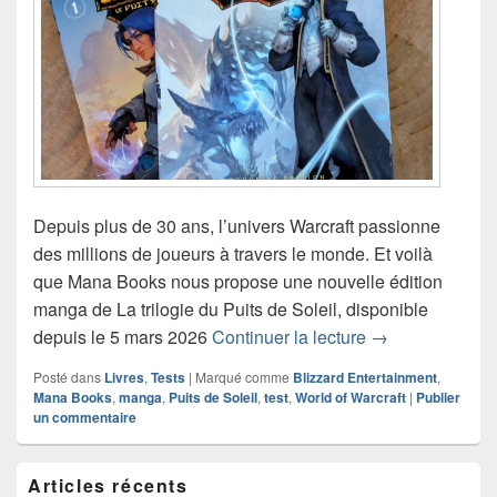
Depuis plus de 30 ans, l’univers Warcraft passionne
des millions de joueurs à travers le monde. Et voilà
que Mana Books nous propose une nouvelle édition
manga de La trilogie du Puits de Soleil, disponible
Warcraft revient
depuis le 5 mars 2026
Continuer la lecture
→
Posté dans
Livres
,
Tests
|
Marqué comme
Blizzard Entertainment
,
Mana Books
,
manga
,
Puits de Soleil
,
test
,
World of Warcraft
|
Publier
un commentaire
Zone
Articles récents
principale