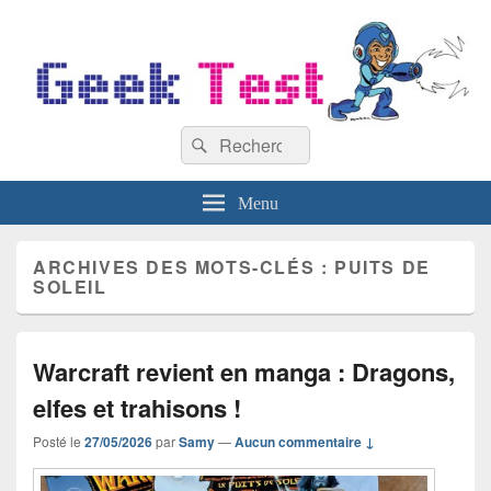
GeekTest
Recherche :
Blog jeux-vidéo et high-tech
Rechercher
Menu
ARCHIVES DES MOTS-CLÉS :
PUITS DE
SOLEIL
Warcraft revient en manga : Dragons,
elfes et trahisons !
Posté le
27/05/2026
par
Samy
—
Aucun commentaire ↓