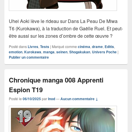
Uhei Aoki lève le rideau sur Dans La Peau De Miwa
T6 (Kurokawa), à la traduction de Gaëlle Ruel. Et peut-
être aussi sur les zones d’ombre de cette œuvre ?
Posté dans
Livres
,
Tests
|
Marqué comme
cinéma
,
drame
,
Editis
,
emotion
,
Kurokawa
,
manga
,
seinen
,
Shogakukan
,
Univers Poche
|
Publier un commentaire
Chronique manga 008 Apprenti
Espion T19
Posté le
06/10/2025
par
Inod
—
Aucun commentaire ↓