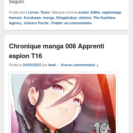
Seguin.
Posté dans
Livres
,
Tests
|
Marqué comme
action
,
Editis
,
espionnage
,
humour
,
Kurokawa
,
manga
,
Shogakukan
,
shônen
,
The Kashima
Agency
,
Univers Poche
|
Publier un commentaire
Chronique manga 008 Apprenti
espion T16
Posté le
24/03/2025
par
Inod
—
Aucun commentaire ↓