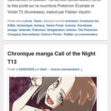
le très porté sur la nourriture Pokémon Écarlate et
Violet T2 (Kurokawa), traduit par Fabien Vautrin.
Posté dans
Livres
,
Tests
|
Marqué comme
aventure
,
Creatures inc
,
Editis
,
fantastique
,
fantasy
,
Game Freak
,
humour
,
Kurokawa
,
manga
,
nintendo
,
Pokemon
,
Shogakukan
,
shônen
,
The Pokemon
Company International
,
Univers Poche
|
Publier un commentaire
Chronique manga Call of the Night
T13
Posté le
02/06/2025
par
Inod
—
Aucun commentaire ↓