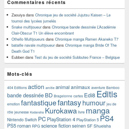
Commentaires récents
Zaouiya
dans
Chronique jeu de société Jujutsu Kaisen – Le
tournoi des lycées jumelés
Snake multijoueur
dans
Chronique bande dessinée L’Académie
Clair-Obscur T1 Un élève encombrant
Othello Multijoueurs
dans
Chronique manga Ramen Akaneko T7
bataille navale multijoueur
dans
Chronique manga Bride Of The
Death God T1
Eubben
dans
Test du jeu de société Subbuteo France – Belgique
Mots-clés
action
animaux
animal
404 Editions
aventure
Bamboo
amitie
Editis
BD
Edi8
bande dessinée
Bragelonne
cartes
fantasy
fantastique
humour
emotion
jeu de
manga
Kurokawa
rôle
jeunesse
livre
Kodansha
PS4
PC
PlayStation 4
Nintendo Switch
PlayStation 5
PS5
roman
science fiction
seinen
SF
Shueisha
RPG