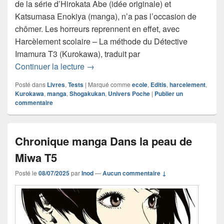
de la série d’Hirokata Abe (idée originale) et
Katsumasa Enokiya (manga), n’a pas l’occasion de
chômer. Les horreurs reprennent en effet, avec
Harcèlement scolaire – La méthode du Détective
Imamura T3 (Kurokawa), traduit par
Chronique manga Harcèlement scolair
Continuer la lecture
→
Posté dans
Livres
,
Tests
|
Marqué comme
ecole
,
Editis
,
harcelement
,
Kurokawa
,
manga
,
Shogakukan
,
Univers Poche
|
Publier un
commentaire
Chronique manga Dans la peau de
Miwa T5
Posté le
08/07/2025
par
Inod
—
Aucun commentaire ↓