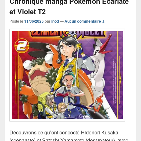
Chronique manga Pokémon Écarlate
et Violet T2
Posté le
11/06/2025
par
Inod
—
Aucun commentaire ↓
Découvrons ce qu’ont concocté Hidenori Kusaka
(scénariste) et Satoshi Yamamoto (dessinateur), avec