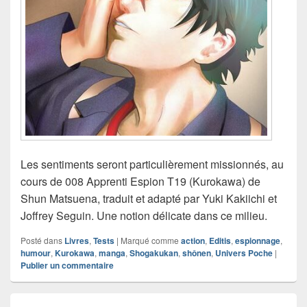
Les sentiments seront particulièrement missionnés, au
cours de 008 Apprenti Espion T19 (Kurokawa) de
Shun Matsuena, traduit et adapté par Yuki Kakiichi et
Joffrey Seguin. Une notion délicate dans ce milieu.
Posté dans
Livres
,
Tests
|
Marqué comme
action
,
Editis
,
espionnage
,
humour
,
Kurokawa
,
manga
,
Shogakukan
,
shônen
,
Univers Poche
|
Publier un commentaire