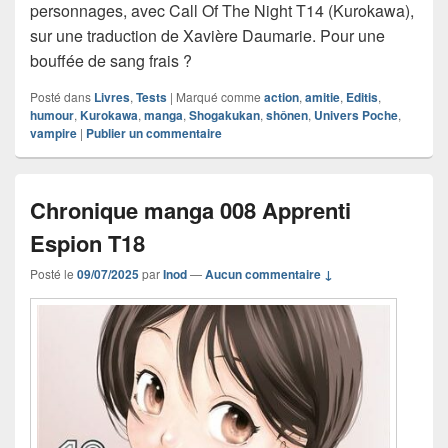
personnages, avec Call Of The Night T14 (Kurokawa),
sur une traduction de Xavière Daumarie. Pour une
bouffée de sang frais ?
Posté dans
Livres
,
Tests
|
Marqué comme
action
,
amitie
,
Editis
,
humour
,
Kurokawa
,
manga
,
Shogakukan
,
shônen
,
Univers Poche
,
vampire
|
Publier un commentaire
Chronique manga 008 Apprenti
Espion T18
Posté le
09/07/2025
par
Inod
—
Aucun commentaire ↓