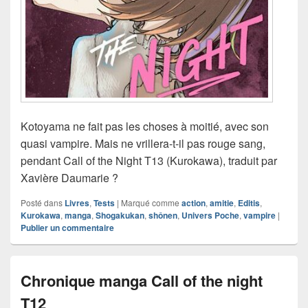
Kotoyama ne fait pas les choses à moitié, avec son
quasi vampire. Mais ne vrillera-t-il pas rouge sang,
pendant Call of the Night T13 (Kurokawa), traduit par
Xavière Daumarie ?
Posté dans
Livres
,
Tests
|
Marqué comme
action
,
amitie
,
Editis
,
Kurokawa
,
manga
,
Shogakukan
,
shônen
,
Univers Poche
,
vampire
|
Publier un commentaire
Chronique manga Call of the night
T12