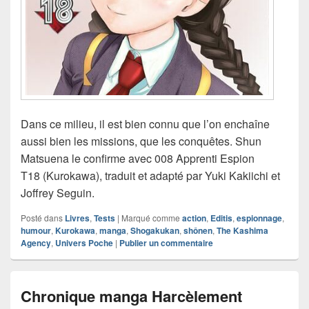
Dans ce milieu, il est bien connu que l’on enchaîne
aussi bien les missions, que les conquêtes. Shun
Matsuena le confirme avec 008 Apprenti Espion
T18 (Kurokawa), traduit et adapté par Yuki Kakiichi et
Joffrey Seguin.
Posté dans
Livres
,
Tests
|
Marqué comme
action
,
Editis
,
espionnage
,
humour
,
Kurokawa
,
manga
,
Shogakukan
,
shônen
,
The Kashima
Agency
,
Univers Poche
|
Publier un commentaire
Chronique manga Harcèlement