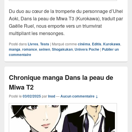
Du duo au cœur de la tromperie du personnage d’Uhei
Aoki, Dans la peau de Miwa T3 (Kurokawa), traduit par
Gaëlle Ruel, nous emporte vers un triumvirat
multipliant les mensonges.
Posté dans
Livres
,
Tests
|
Marqué comme
cinéma
,
Editis
,
Kurokawa
,
manga
,
romance
,
seinen
,
Shogakukan
,
Univers Poche
|
Publier un
commentaire
Chronique manga Dans la peau de
Miwa T2
Posté le
03/02/2025
par
Inod
—
Aucun commentaire ↓