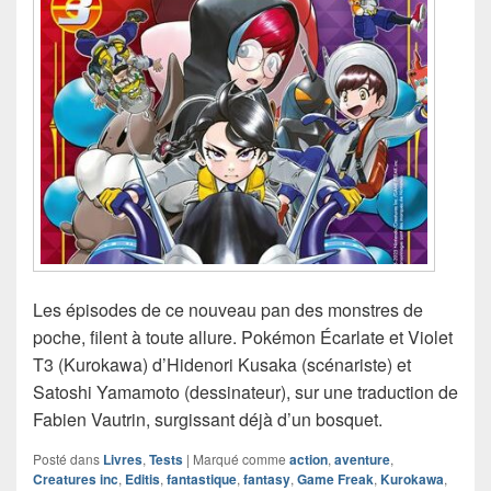
Les épisodes de ce nouveau pan des monstres de
poche, filent à toute allure. Pokémon Écarlate et Violet
T3 (Kurokawa) d’Hidenori Kusaka (scénariste) et
Satoshi Yamamoto (dessinateur), sur une traduction de
Fabien Vautrin, surgissant déjà d’un bosquet.
Posté dans
Livres
,
Tests
|
Marqué comme
action
,
aventure
,
Creatures inc
,
Editis
,
fantastique
,
fantasy
,
Game Freak
,
Kurokawa
,