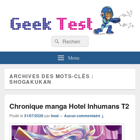
GeekTest
Recherche :
Blog jeux-vidéo et high-tech
Rechercher
Menu
ARCHIVES DES MOTS-CLÉS :
SHOGAKUKAN
Chronique manga Hotel Inhumans T2
Posté le
31/07/2026
par
Inod
—
Aucun commentaire ↓