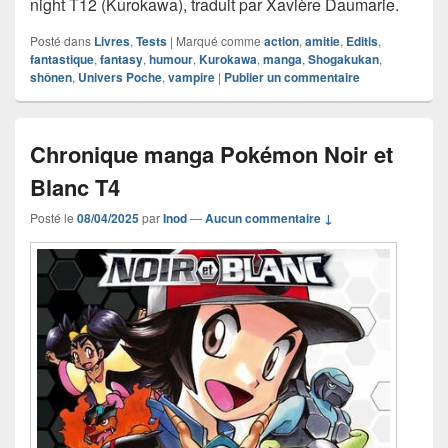
night T12 (Kurokawa), traduit par Xavière Daumarie.
Posté dans
Livres
,
Tests
|
Marqué comme
action
,
amitie
,
Editis
,
fantastique
,
fantasy
,
humour
,
Kurokawa
,
manga
,
Shogakukan
,
shônen
,
Univers Poche
,
vampire
|
Publier un commentaire
Chronique manga Pokémon Noir et
Blanc T4
Posté le
08/04/2025
par
Inod
—
Aucun commentaire ↓