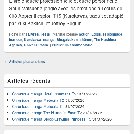
Entre enquête professionnelle et quête personnelle,
Shun Matsuena jongle avec les émotions au cours de
008 Apprenti espion T15 (Kurokawa), traduit et adapté
par Yuki Kakiichi et Joffrey Seguin.
Posté dans
Livres
,
Tests
|
Marqué comme
action
,
Editis
,
espionnage
,
humour
,
Kurokawa
,
manga
,
Shogakukan
,
shônen
,
The Kashima
Agency
,
Univers Poche
|
Publier un commentaire
Navigation
←
Articles plus anciens
dans
les
Zone
articles
Articles récents
principale
de
widget
Chronique manga Hotel Inhumans T2
31/07/2026
pour
Chronique manga Meteoria T2
31/07/2026
la
Chronique manga Meteoria T1
31/07/2026
barre
Chronique manga The Hitman’s Fave T2
31/07/2026
latérale
Chronique manga Blood-Crawling Princess T3
31/07/2026