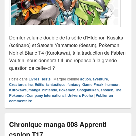
Dernier volume double de la série d’Hidenori Kusaka
(scénario) et Satoshi Yamamoto (dessin), Pokémon
Noir et Blanc T4 (Kurokawa), à la traduction de Fabien
Vautrin, nous donnera-t-il une réponse à la grande
question de celle-ci ?
Posté dans
Livres
,
Tests
|
Marqué comme
action
,
aventure
,
Creatures inc
,
Editis
,
fantastique
,
fantasy
,
Game Freak
,
humour
,
Kurokawa
,
manga
,
nintendo
,
Pokemon
,
Shogakukan
,
shônen
,
The
Pokemon Company International
,
Univers Poche
|
Publier un
commentaire
Chronique manga 008 Apprenti
espion T17