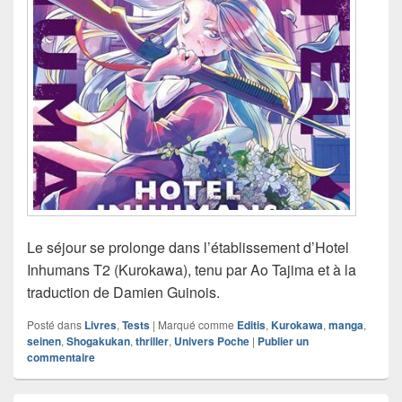
Le séjour se prolonge dans l’établissement d’Hotel
Inhumans T2 (Kurokawa), tenu par Ao Tajima et à la
traduction de Damien Guinois.
Posté dans
Livres
,
Tests
|
Marqué comme
Editis
,
Kurokawa
,
manga
,
seinen
,
Shogakukan
,
thriller
,
Univers Poche
|
Publier un
commentaire