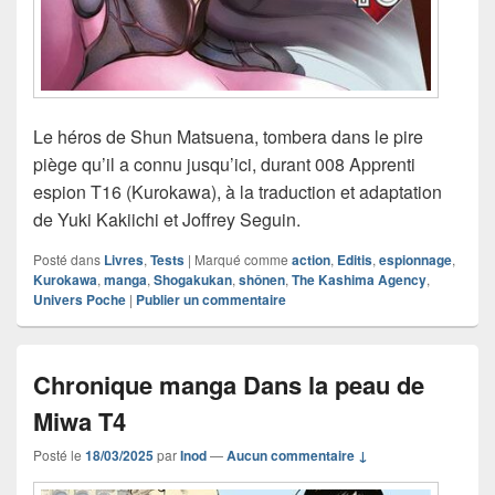
Le héros de Shun Matsuena, tombera dans le pire
piège qu’il a connu jusqu’ici, durant 008 Apprenti
espion T16 (Kurokawa), à la traduction et adaptation
de Yuki Kakiichi et Joffrey Seguin.
Posté dans
Livres
,
Tests
|
Marqué comme
action
,
Editis
,
espionnage
,
Kurokawa
,
manga
,
Shogakukan
,
shônen
,
The Kashima Agency
,
Univers Poche
|
Publier un commentaire
Chronique manga Dans la peau de
Miwa T4
Posté le
18/03/2025
par
Inod
—
Aucun commentaire ↓