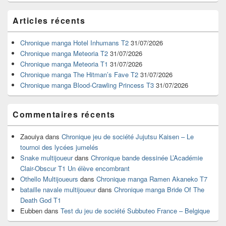
Zone
Articles récents
principale
de
widget
Chronique manga Hotel Inhumans T2
31/07/2026
pour
Chronique manga Meteoria T2
31/07/2026
la
Chronique manga Meteoria T1
31/07/2026
barre
Chronique manga The Hitman’s Fave T2
31/07/2026
latérale
Chronique manga Blood-Crawling Princess T3
31/07/2026
Commentaires récents
Zaouiya
dans
Chronique jeu de société Jujutsu Kaisen – Le
tournoi des lycées jumelés
Snake multijoueur
dans
Chronique bande dessinée L’Académie
Clair-Obscur T1 Un élève encombrant
Othello Multijoueurs
dans
Chronique manga Ramen Akaneko T7
bataille navale multijoueur
dans
Chronique manga Bride Of The
Death God T1
Eubben
dans
Test du jeu de société Subbuteo France – Belgique