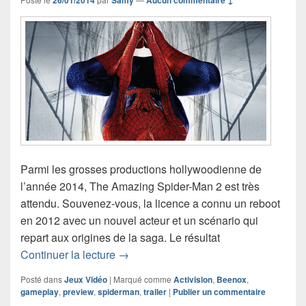
Parmi les grosses productions hollywoodienne de
l’année 2014, The Amazing Spider-Man 2 est très
attendu. Souvenez-vous, la licence a connu un reboot
en 2012 avec un nouvel acteur et un scénario qui
repart aux origines de la saga. Le résultat
Premier trailer de gameplay pour The
Continuer la lecture
→
Posté dans
Jeux Vidéo
|
Marqué comme
Activision
,
Beenox
,
gameplay
,
preview
,
spiderman
,
trailer
|
Publier un commentaire