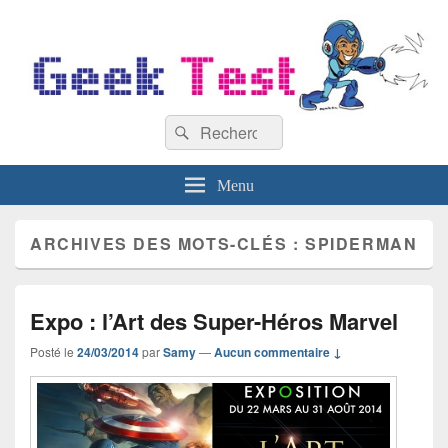
GeekTest
Recherche :
Blog jeux-vidéo et high-tech
Rechercher
Menu
ARCHIVES DES MOTS-CLÉS :
SPIDERMAN
Expo : l’Art des Super-Héros Marvel
Posté le
24/03/2014
par
Samy
—
Aucun commentaire ↓