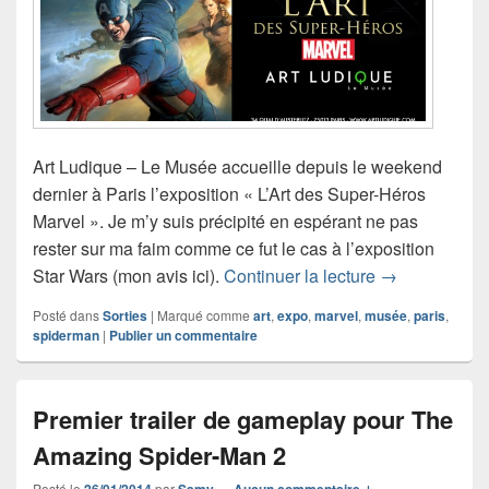
Art Ludique – Le Musée accueille depuis le weekend
dernier à Paris l’exposition « L’Art des Super-Héros
Marvel ». Je m’y suis précipité en espérant ne pas
rester sur ma faim comme ce fut le cas à l’exposition
Expo : l’Art d
Star Wars (mon avis ici).
Continuer la lecture
→
Posté dans
Sorties
|
Marqué comme
art
,
expo
,
marvel
,
musée
,
paris
,
spiderman
|
Publier un commentaire
Premier trailer de gameplay pour The
Amazing Spider-Man 2
Posté le
26/01/2014
par
Samy
—
Aucun commentaire ↓