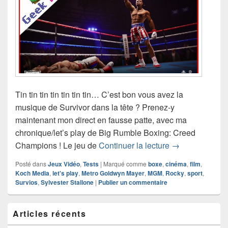
Tin tin tin tin tin tin tin… C’est bon vous avez la
musique de Survivor dans la tête ? Prenez-y
maintenant mon direct en fausse patte, avec ma
chronique/let’s play de Big Rumble Boxing: Creed
Chronique vidé
Champions ! Le jeu de
Continuer la lecture
→
Posté dans
Jeux Vidéo
,
Tests
|
Marqué comme
boxe
,
cinéma
,
film
,
Koch Media
,
let's play
,
Metro Goldwyn Mayer
,
MGM
,
Rocky
,
sport
,
Survios
,
Sylvester Stallone
|
Publier un commentaire
Zone
Articles récents
principale
de