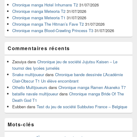
widget
Chronique manga Hotel Inhumans T2
31/07/2026
pour
Chronique manga Meteoria T2
31/07/2026
la
Chronique manga Meteoria T1
31/07/2026
barre
Chronique manga The Hitman’s Fave T2
31/07/2026
latérale
Chronique manga Blood-Crawling Princess T3
31/07/2026
Commentaires récents
Zaouiya
dans
Chronique jeu de société Jujutsu Kaisen – Le
tournoi des lycées jumelés
Snake multijoueur
dans
Chronique bande dessinée L’Académie
Clair-Obscur T1 Un élève encombrant
Othello Multijoueurs
dans
Chronique manga Ramen Akaneko T7
bataille navale multijoueur
dans
Chronique manga Bride Of The
Death God T1
Eubben
dans
Test du jeu de société Subbuteo France – Belgique
Mots-clés