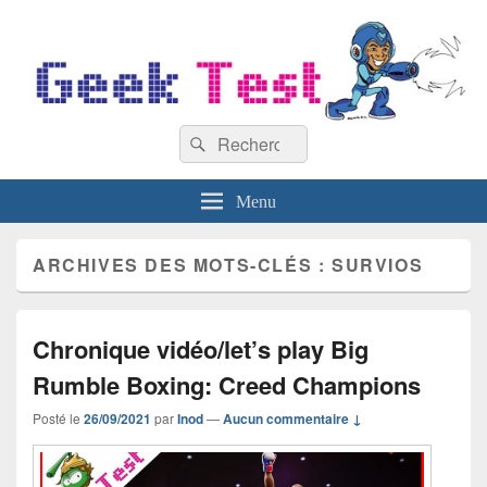
GeekTest
Recherche :
Blog jeux-vidéo et high-tech
Rechercher
Menu
ARCHIVES DES MOTS-CLÉS :
SURVIOS
Chronique vidéo/let’s play Big
Rumble Boxing: Creed Champions
Posté le
26/09/2021
par
Inod
—
Aucun commentaire ↓