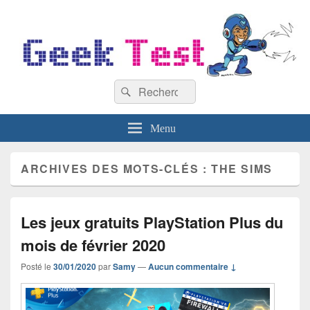
GeekTest
Recherche :
Blog jeux-vidéo et high-tech
Rechercher
Menu
ARCHIVES DES MOTS-CLÉS :
THE SIMS
Les jeux gratuits PlayStation Plus du
mois de février 2020
Posté le
30/01/2020
par
Samy
—
Aucun commentaire ↓