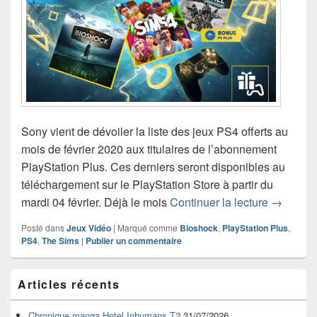
Sony vient de dévoiler la liste des jeux PS4 offerts au
mois de février 2020 aux titulaires de l’abonnement
PlayStation Plus. Ces derniers seront disponibles au
téléchargement sur le PlayStation Store à partir du
Les jeux 
mardi 04 février. Déjà le mois
Continuer la lecture
→
Posté dans
Jeux Vidéo
|
Marqué comme
Bioshock
,
PlayStation Plus
,
PS4
,
The Sims
|
Publier un commentaire
Zone
Articles récents
principale
de
widget
Chronique manga Hotel Inhumans T2
31/07/2026