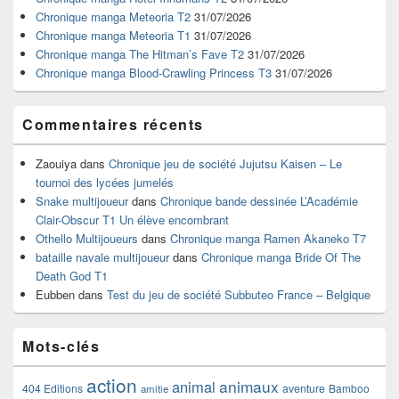
pour
Chronique manga Meteoria T2
31/07/2026
la
Chronique manga Meteoria T1
31/07/2026
barre
Chronique manga The Hitman’s Fave T2
31/07/2026
latérale
Chronique manga Blood-Crawling Princess T3
31/07/2026
Commentaires récents
Zaouiya
dans
Chronique jeu de société Jujutsu Kaisen – Le
tournoi des lycées jumelés
Snake multijoueur
dans
Chronique bande dessinée L’Académie
Clair-Obscur T1 Un élève encombrant
Othello Multijoueurs
dans
Chronique manga Ramen Akaneko T7
bataille navale multijoueur
dans
Chronique manga Bride Of The
Death God T1
Eubben
dans
Test du jeu de société Subbuteo France – Belgique
Mots-clés
action
animaux
animal
404 Editions
aventure
Bamboo
amitie