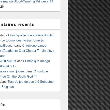
ue manga Blood-Crawling Princess T3
026
taires récents
dans
Chronique jeu de société Jujutsu
 Le tournoi des lycées jumelés
ltijoueur
dans
Chronique bande
e L’Académie Clair-Obscur T1 Un élève
ant
Multijoueurs
dans
Chronique manga
Akaneko T7
 navale multijoueur
dans
Chronique
ride Of The Death God T1
dans
Test du jeu de société Subbuteo
– Belgique
lés