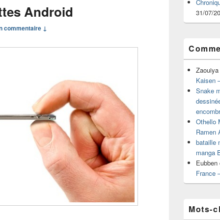
Chroniq
ttes Android
31/07/2
n commentaire ↓
Commen
Zaouiya
Kaisen –
Snake mu
dessiné
encombr
Othello 
Ramen 
bataille
manga B
Eubben
France 
Mots-c