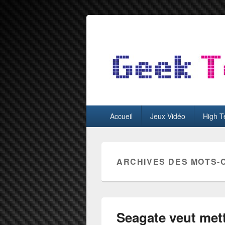
GeekTest
Blog jeux-vidéo et high-tech
Menu
Accueil
Jeux Vidéo
High T
principal
ARCHIVES DES MOTS-
Seagate veut met