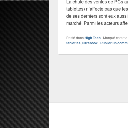
La chute des ventes de PCs au
tablettes) n’affecte pas que le
de ses derniers sont eux auss
marché. Parmi les acteurs affe
Posté dans
High Tech
|
Marqué comme
tablettes
,
ultrabook
|
Publier un comm