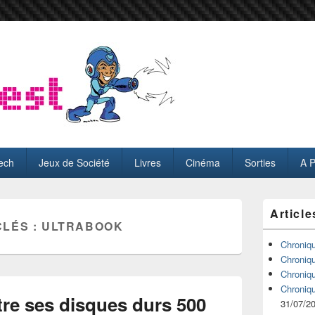
ech
Jeux de Société
Livres
Cinéma
Sorties
A 
Zone
Article
principale
CLÉS :
ULTRABOOK
de
widget
Chroniq
pour
Chroniq
la
Chroniq
barre
Chroniq
latérale
tre ses disques durs 500
31/07/2