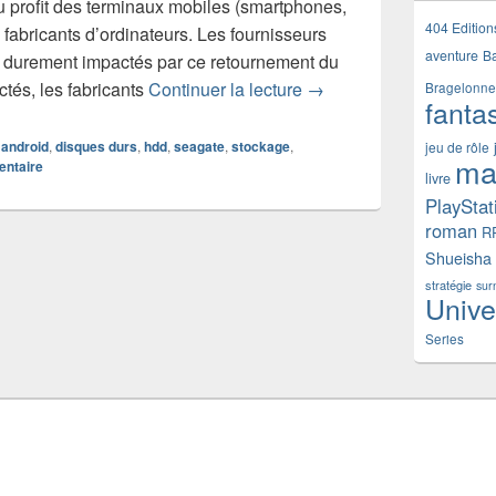
 profit des terminaux mobiles (smartphones,
404 Edition
s fabricants d’ordinateurs. Les fournisseurs
aventure
B
i durement impactés par ce retournement du
Seagate veut mettre ses
ctés, les fabricants
Continuer la lecture
→
Bragelonne
fanta
android
,
disques durs
,
hdd
,
seagate
,
stockage
,
jeu de rôle
ma
entaire
livre
PlayStat
roman
R
Shueisha
stratégie
sur
Unive
Series