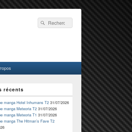
Recherche :
Rechercher
Propos
s récents
ue manga Hotel Inhumans T2
31/07/2026
ue manga Meteoria T2
31/07/2026
ue manga Meteoria T1
31/07/2026
ue manga The Hitman’s Fave T2
026