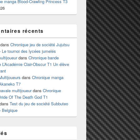
ue manga Blood-Crawling Princess T3
026
taires récents
dans
Chronique jeu de société Jujutsu
 Le tournoi des lycées jumelés
ltijoueur
dans
Chronique bande
e L’Académie Clair-Obscur T1 Un élève
ant
Multijoueurs
dans
Chronique manga
Akaneko T7
 navale multijoueur
dans
Chronique
ride Of The Death God T1
dans
Test du jeu de société Subbuteo
– Belgique
lés