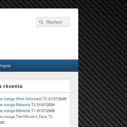
Recherche :
Rechercher
Propos
s récents
ue manga Hotel Inhumans T2
31/07/2026
ue manga Meteoria T2
31/07/2026
ue manga Meteoria T1
31/07/2026
ue manga The Hitman’s Fave T2
026