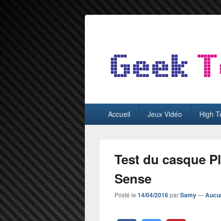
GeekTest
Blog jeux-vidéo et high-tech
Menu
Accueil
Jeux Vidéo
High T
principal
Test du casque P
Sense
Posté le
14/04/2016
par
Samy
—
Aucu