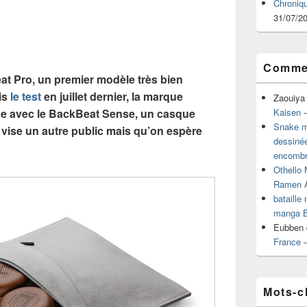
Chroniq
31/07/2
Commen
at Pro, un premier modèle très bien
is
le test
en juillet dernier, la marque
Zaouiya
rge avec le BackBeat Sense, un casque
Kaisen –
Snake mu
vise un autre public mais qu’on espère
dessiné
encombr
Othello 
Ramen 
bataille
manga B
Eubben
France 
Mots-c