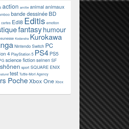
action
animaux
animal
s
amitie
BD
bande dessinée
amboo
Editis
Edi8
emotion
cartes
fantasy
stique
humour
Kurokawa
jeunesse
Kodansha
nga
PC
Nintendo Switch
PS4
ion 4
PS5
PlayStation 5
science fiction
seinen
SF
PG
shônen
SQUARE ENIX
sport
test
Tuttle-Mori Agency
naturel
rs Poche
Xbox One
Xbox