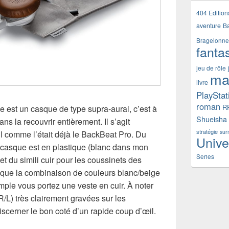
404 Edition
aventure
B
Bragelonne
fanta
jeu de rôle
ma
livre
PlayStat
roman
R
 est un casque de type supra-aural, c’est à
Shueisha
sans la recouvrir entièrement. Il s’agit
stratégie
sur
l comme l’était déjà le BackBeat Pro. Du
Unive
e casque est en plastique (blanc dans mon
Series
t du simili cuir pour les coussinets des
s que la combinaison de couleurs blanc/beige
emple vous portez une veste en cuir. À noter
R/L) très clairement gravées sur les
iscerner le bon coté d’un rapide coup d’œil.