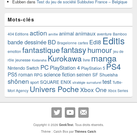
Eubben
dans
Test du jeu de société Subbuteo France – Belgique
Mots-clés
action
animaux
animal
404 Editions
aventure
Bamboo
amitie
Editis
BD
Edi8
bande dessinée
Bragelonne
cartes
fantasy
fantastique
humour
emotion
jeu de
manga
Kurokawa
rôle
jeunesse
livre
Kodansha
PS4
PC
PlayStation 4
Nintendo Switch
PlayStation 5
PS5
roman
science fiction
seinen
SF
Shueisha
RPG
shônen
test
SQUARE ENIX
sport
Tuttle-
stratégie
surnaturel
Univers Poche
Xbox One
Mori Agency
Xbox Series
Copyright © 2026
GeekTest
. Tous droits réservés.
Thème : Catch Box par
Thèmes Catch