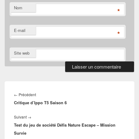
Nom
*
E-mail
*
Site web
Navigation
de
Article
←
Précédent
l’article
Critique d’Ippo T5 Saison 6
précédent :
Article
Suivant
→
Test du jeu de société Défis Nature Escape – Mission
suivant :
Survie