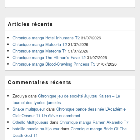
Zone
Articles récents
principale
de
widget
Chronique manga Hotel Inhumans T2
31/07/2026
pour
Chronique manga Meteoria T2
31/07/2026
la
Chronique manga Meteoria T1
31/07/2026
barre
Chronique manga The Hitman’s Fave T2
31/07/2026
latérale
Chronique manga Blood-Crawling Princess T3
31/07/2026
Commentaires récents
Zaouiya
dans
Chronique jeu de société Jujutsu Kaisen – Le
tournoi des lycées jumelés
Snake multijoueur
dans
Chronique bande dessinée L’Académie
Clair-Obscur T1 Un élève encombrant
Othello Multijoueurs
dans
Chronique manga Ramen Akaneko T7
bataille navale multijoueur
dans
Chronique manga Bride Of The
Death God T1