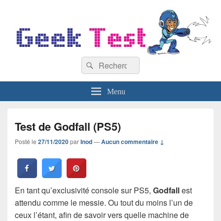
GeekTest
Recherche :
Blog jeux-vidéo et high-tech
Rechercher
Menu
Test de Godfall (PS5)
Posté le
27/11/2020
par
Inod
—
Aucun commentaire ↓
En tant qu’exclusivité console sur PS5,
Godfall
est
attendu comme le messie. Ou tout du moins l’un de
ceux l’étant, afin de savoir vers quelle machine de