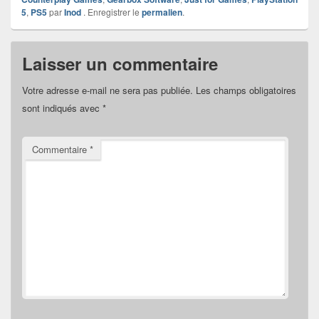
5
,
PS5
par
Inod
. Enregistrer le
permalien
.
Laisser un commentaire
Votre adresse e-mail ne sera pas publiée.
Les champs obligatoires
sont indiqués avec
*
Commentaire
*