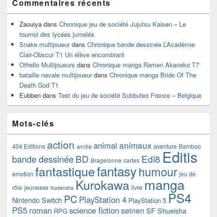
Commentaires récents
Zaouiya
dans
Chronique jeu de société Jujutsu Kaisen – Le
tournoi des lycées jumelés
Snake multijoueur
dans
Chronique bande dessinée L’Académie
Clair-Obscur T1 Un élève encombrant
Othello Multijoueurs
dans
Chronique manga Ramen Akaneko T7
bataille navale multijoueur
dans
Chronique manga Bride Of The
Death God T1
Eubben
dans
Test du jeu de société Subbuteo France – Belgique
Mots-clés
action
animaux
animal
404 Editions
aventure
Bamboo
amitie
Editis
BD
Edi8
bande dessinée
Bragelonne
cartes
fantasy
fantastique
humour
emotion
jeu de
manga
Kurokawa
rôle
jeunesse
livre
Kodansha
PS4
PC
PlayStation 4
Nintendo Switch
PlayStation 5
PS5
roman
science fiction
seinen
SF
Shueisha
RPG