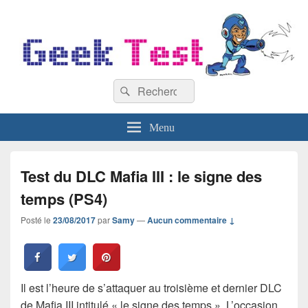
GeekTest
Recherche :
Blog jeux-vidéo et high-tech
Rechercher
Menu
Test du DLC Mafia III : le signe des
temps (PS4)
Posté le
23/08/2017
par
Samy
—
Aucun commentaire ↓
Il est l’heure de s’attaquer au troisième et dernier DLC
de Mafia III intitulé « le signe des temps ». L’occasion