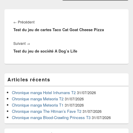
Navigation
de
Article
←
Précédent
l’article
Test du jeu de cartes Taco Cat Goat Cheese Pizza
précédent :
Article
Suivant
→
Test du jeu de société A Dog’s Life
suivant :
Zone
Articles récents
principale
de
widget
Chronique manga Hotel Inhumans T2
31/07/2026
pour
Chronique manga Meteoria T2
31/07/2026
la
Chronique manga Meteoria T1
31/07/2026
barre
Chronique manga The Hitman’s Fave T2
31/07/2026
latérale
Chronique manga Blood-Crawling Princess T3
31/07/2026