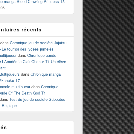
ue manga Blood-Crawling Princess T3
026
taires récents
dans
Chronique jeu de société Jujutsu
 Le tournoi des lycées jumelés
ltijoueur
dans
Chronique bande
e L’Académie Clair-Obscur T1 Un élève
ant
Multijoueurs
dans
Chronique manga
Akaneko T7
 navale multijoueur
dans
Chronique
ride Of The Death God T1
dans
Test du jeu de société Subbuteo
– Belgique
lés