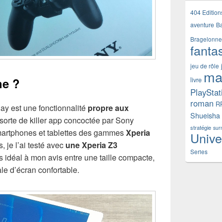
404 Edition
aventure
B
Bragelonne
fanta
jeu de rôle
ma
e ?
livre
PlayStat
roman
R
y est une fonctionnalité
propre aux
Shueisha
sorte de killer app concoctée par Sony
stratégie
sur
smartphones et tablettes des gammes
Xperia
Unive
, je l’ai testé avec
une Xperia Z3
Series
s idéal à mon avis entre une taille compacte,
le d’écran confortable.