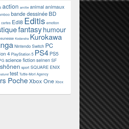
action
animaux
animal
s
amitie
BD
bande dessinée
amboo
Editis
Edi8
emotion
cartes
fantasy
stique
humour
Kurokawa
jeunesse
Kodansha
nga
PC
Nintendo Switch
PS4
ion 4
PS5
PlayStation 5
science fiction
seinen
SF
PG
shônen
SQUARE ENIX
sport
test
Tuttle-Mori Agency
naturel
rs Poche
Xbox One
Xbox