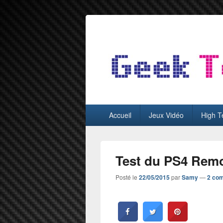
GeekTest
Blog jeux-vidéo et high-tech
Menu
Accueil
Jeux Vidéo
High T
principal
Test du PS4 Remo
Posté le
22/05/2015
par
Samy
—
2 co