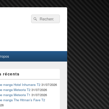
Recherche :
Rechercher
Propos
s récents
ue manga Hotel Inhumans T2
31/07/2026
ue manga Meteoria T2
31/07/2026
ue manga Meteoria T1
31/07/2026
ue manga The Hitman’s Fave T2
026