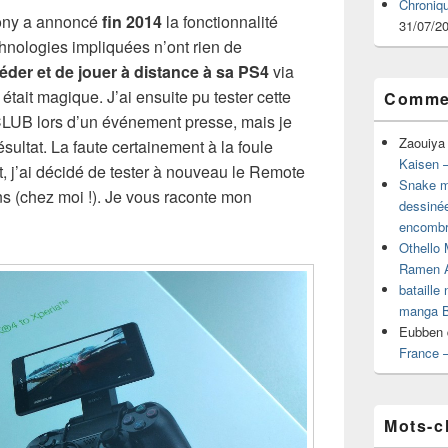
Chroniq
Sony a annoncé
fin 2014
la fonctionnalité
31/07/2
chnologies impliquées n’ont rien de
éder et de jouer à distance à sa PS4
via
tait magique. J’ai ensuite pu tester cette
Commen
CLUB lors d’un événement presse, mais je
Zaouiya
ésultat. La faute certainement à la foule
Kaisen –
t, j’ai décidé de tester à nouveau le Remote
Snake mu
s (chez moi !). Je vous raconte mon
dessiné
encombr
Othello 
Ramen 
bataille
manga B
Eubben
France 
Mots-c