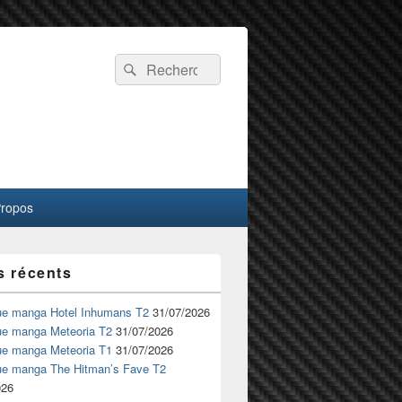
Recherche :
Rechercher
Propos
s récents
ue manga Hotel Inhumans T2
31/07/2026
ue manga Meteoria T2
31/07/2026
ue manga Meteoria T1
31/07/2026
ue manga The Hitman’s Fave T2
026