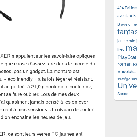
404 Edition
aventure
B
Bragelonne
fanta
jeu de rôle
ma
livre
ER s’appuient sur les savoir-faire optiques
PlayStat
uelque chose d’assez rare dans le monde du
roman
R
nettes, pas un gadget. La monture est
Shueisha
« éco friendly » à la fois léger et résistant.
stratégie
sur
Unive
 au porter : à 21,9 g seulement sur le nez,
t se faire oublier. Lors de mes deux
Series
’ai quasiment jamais pensé à les enlever
ellement à mes sessions. Un niveau de confort
and on enchaîne les heures de jeu.
R, ce sont leurs verres PC jaunes anti