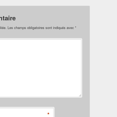
taire
liée.
Les champs obligatoires sont indiqués avec
*
*