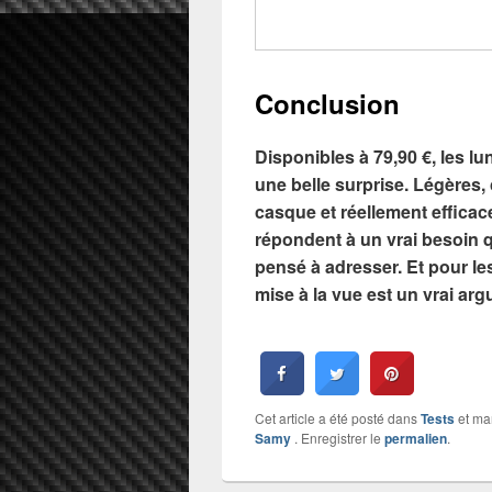
Conclusion
Disponibles à 79,90 €, les 
une belle surprise. Légères,
casque et réellement efficace
répondent à un vrai besoin 
pensé à adresser. Et pour les
mise à la vue est un vrai arg
Cet article a été posté dans
Tests
et m
Samy
. Enregistrer le
permalien
.