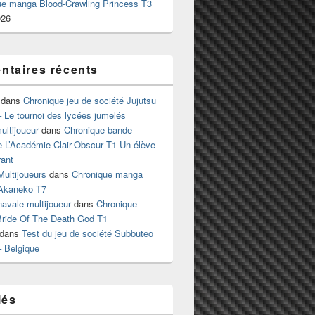
ue manga Blood-Crawling Princess T3
026
taires récents
dans
Chronique jeu de société Jujutsu
 Le tournoi des lycées jumelés
ltijoueur
dans
Chronique bande
e L’Académie Clair-Obscur T1 Un élève
ant
Multijoueurs
dans
Chronique manga
Akaneko T7
 navale multijoueur
dans
Chronique
ride Of The Death God T1
dans
Test du jeu de société Subbuteo
– Belgique
lés