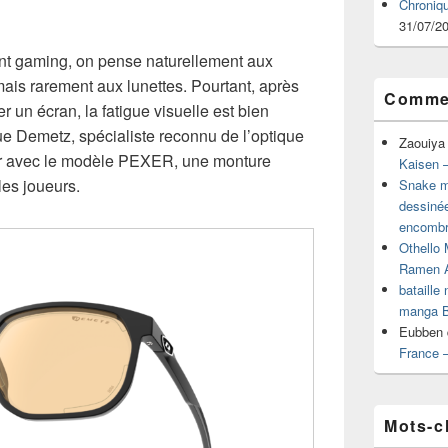
Chroniq
31/07/2
t gaming, on pense naturellement aux
is rarement aux lunettes. Pourtant, après
Commen
r un écran, la fatigue visuelle est bien
ue Demetz, spécialiste reconnu de l’optique
Zaouiya
er avec le modèle PEXER, une monture
Kaisen –
es joueurs.
Snake mu
dessiné
encombr
Othello 
Ramen 
bataille
manga B
Eubben
France 
Mots-c