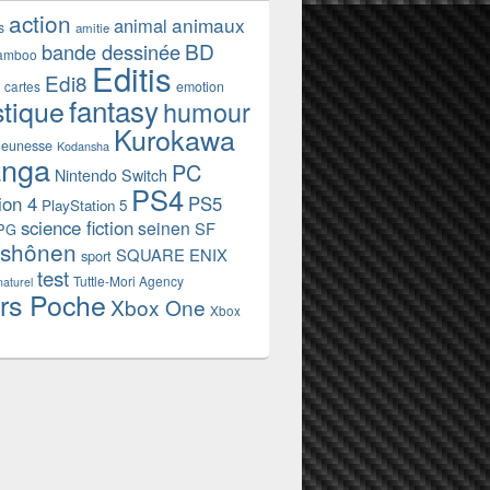
action
animaux
animal
s
amitie
BD
bande dessinée
amboo
Editis
Edi8
emotion
cartes
fantasy
stique
humour
Kurokawa
jeunesse
Kodansha
nga
PC
Nintendo Switch
PS4
ion 4
PS5
PlayStation 5
science fiction
seinen
SF
PG
shônen
SQUARE ENIX
sport
test
Tuttle-Mori Agency
naturel
rs Poche
Xbox One
Xbox