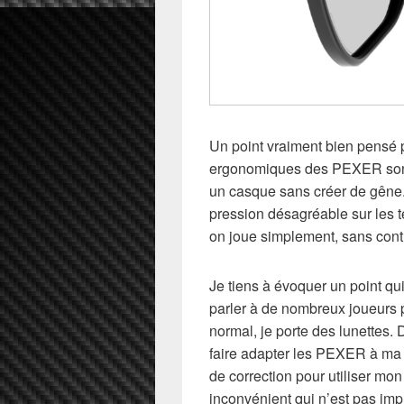
Un point vraiment bien pensé p
ergonomiques des PEXER sont
un casque sans créer de gêne.
pression désagréable sur les t
on joue simplement, sans contr
Je tiens à évoquer un point q
parler à de nombreux joueurs p
normal, je porte des lunettes. 
faire adapter les PEXER à ma v
de correction pour utiliser mo
inconvénient qui n’est pas im