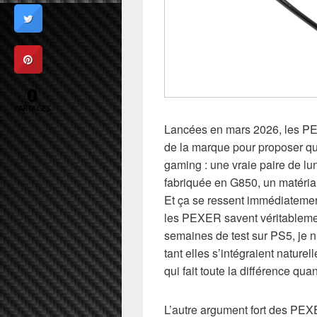
0
PARTAGES
Lancées en mars 2026, les PEX
de la marque pour proposer q
gaming : une vraie paire de lu
fabriquée en G850, un matériau 
Et ça se ressent immédiatement
les PEXER savent véritablemen
semaines de test sur PS5, je n
tant elles s’intégraient natur
qui fait toute la différence qu
L’autre argument fort des PEXE