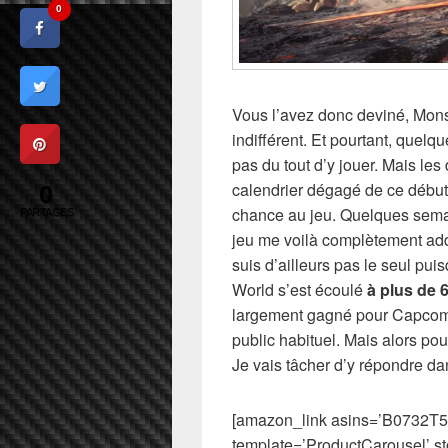
0
Vous l’avez donc deviné, Mons
indifférent. Et pourtant, quel
pas du tout d’y jouer. Mais les 
calendrier dégagé de ce débu
0
chance au jeu. Quelques semai
PARTAGES
jeu me voilà complètement addic
suis d’ailleurs pas le seul pu
World s’est écoulé
à plus de 
largement gagné pour Capcom 
public habituel. Mais alors pou
Je vais tâcher d’y répondre dan
[amazon_link asins=’B073
template=’ProductCarousel’ s