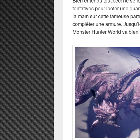
Bien entendu tout ceci ne se fe
tentatives pour looter une quan
la main sur cette fameuse part
compléter une armure. Jusqu’ic
Monster Hunter World va bien