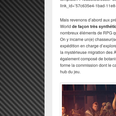
link_id=’57c635e4-1bad-11e8-
Mais revenons d’abord aux pré
World
de façon très synthé
nombreux éléments de RPG qu
On y incarne un(e) chasseur(se
expédition en charge d’explor
la mystérieuse migration des 
également composé de botanist
forme la commission dont le 
hub du jeu.