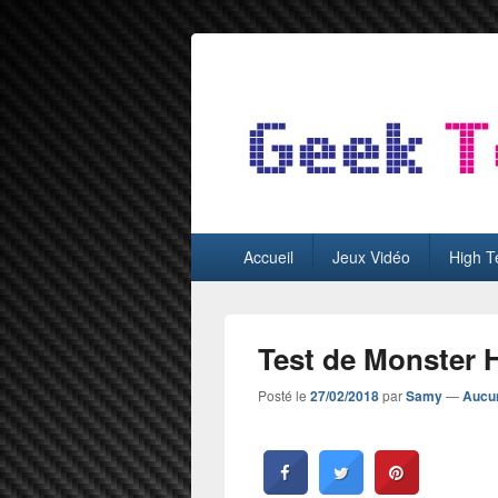
GeekTest
Blog jeux-vidéo et high-tech
Menu
Accueil
Jeux Vidéo
High T
principal
Test de Monster 
Posté le
27/02/2018
par
Samy
—
Aucu