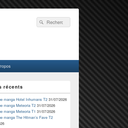
Recherche :
Rechercher
Propos
s récents
ue manga Hotel Inhumans T2
31/07/2026
ue manga Meteoria T2
31/07/2026
ue manga Meteoria T1
31/07/2026
ue manga The Hitman’s Fave T2
026