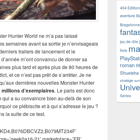
404 Edition
aventure
B
Bragelonne
fanta
ter Hunter World ne m’a pas laissé
jeu de rôle
ques semaines avant sa sortie je n’envisageais
ma
livre
derniers trailers de lancement et le
PlayStat
t d’année m’ont convaincu de donner sa
roman
R
nes plus tard et après plus de 80 heures de
Shueisha
t, et ce n’est pas prêt de s’arrêter. Je ne
stratégie
sur
isqu’aux dernières nouvelles Monster Hunter
Unive
6 millions d’exemplaires
. Le paris est donc
Series
qui a su convaincre bien au-delà de son
rquoi ce plébiscite et à qui s’adresse le jeu ?
s la suite de ce test.
2T5KD4,B076DBCVZ2,B079MT234F’
tore=’geek0a16-21′ marketplace=’FR’