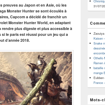
Chroniq
es preuves au Japon et en Asie, où les
31/07/2
aga Monster Hunter se sont écoulés à
aires, Capcom a décidé de franchir un
volet Monster Hunter World, en adaptant
Commen
a rendre plus digeste et plus accessible à
Zaouiya
si le paris est réussi pour un jeu qui a
Kaisen –
but d’année 2018.
Snake mu
dessiné
encombr
Othello 
Ramen 
bataille
manga B
Eubben
France 
Mots-c