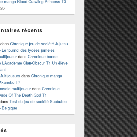
ue manga Blood-Crawling Princess T3
026
taires récents
dans
Chronique jeu de société Jujutsu
 Le tournoi des lycées jumelés
ltijoueur
dans
Chronique bande
e L’Académie Clair-Obscur T1 Un élève
ant
Multijoueurs
dans
Chronique manga
Akaneko T7
 navale multijoueur
dans
Chronique
ride Of The Death God T1
dans
Test du jeu de société Subbuteo
– Belgique
lés