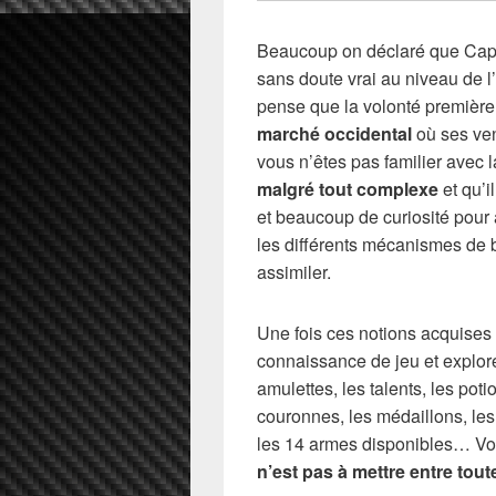
Beaucoup on déclaré que Capcom
sans doute vrai au niveau de l
pense que la volonté première
marché occidental
où ses ven
vous n’êtes pas familier avec
malgré tout complexe
et qu’i
et beaucoup de curiosité pour 
les différents mécanismes de b
assimiler.
Une fois ces notions acquises o
connaissance de jeu et explor
amulettes, les talents, les poti
couronnes, les médaillons, les
les 14 armes disponibles… Vo
n’est pas à mettre entre tout