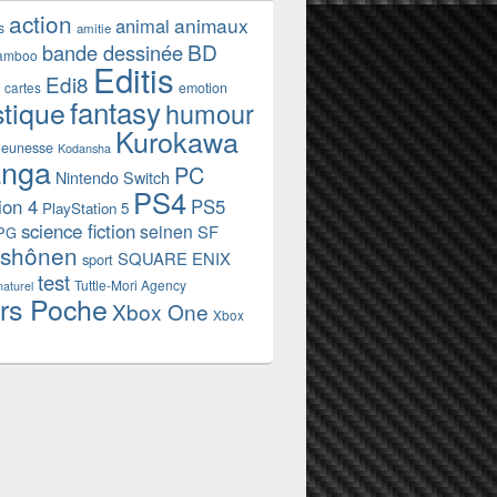
action
animaux
animal
s
amitie
BD
bande dessinée
amboo
Editis
Edi8
emotion
cartes
fantasy
stique
humour
Kurokawa
jeunesse
Kodansha
nga
PC
Nintendo Switch
PS4
ion 4
PS5
PlayStation 5
science fiction
seinen
SF
PG
shônen
SQUARE ENIX
sport
test
Tuttle-Mori Agency
naturel
rs Poche
Xbox One
Xbox