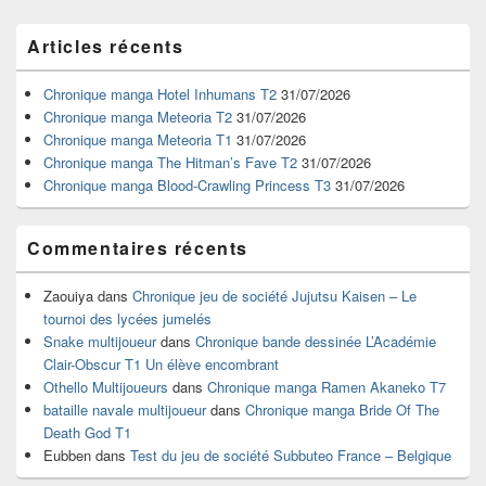
Zone
Articles récents
principale
de
widget
Chronique manga Hotel Inhumans T2
31/07/2026
pour
Chronique manga Meteoria T2
31/07/2026
la
Chronique manga Meteoria T1
31/07/2026
barre
Chronique manga The Hitman’s Fave T2
31/07/2026
latérale
Chronique manga Blood-Crawling Princess T3
31/07/2026
Commentaires récents
Zaouiya
dans
Chronique jeu de société Jujutsu Kaisen – Le
tournoi des lycées jumelés
Snake multijoueur
dans
Chronique bande dessinée L’Académie
Clair-Obscur T1 Un élève encombrant
Othello Multijoueurs
dans
Chronique manga Ramen Akaneko T7
bataille navale multijoueur
dans
Chronique manga Bride Of The
Death God T1
Eubben
dans
Test du jeu de société Subbuteo France – Belgique