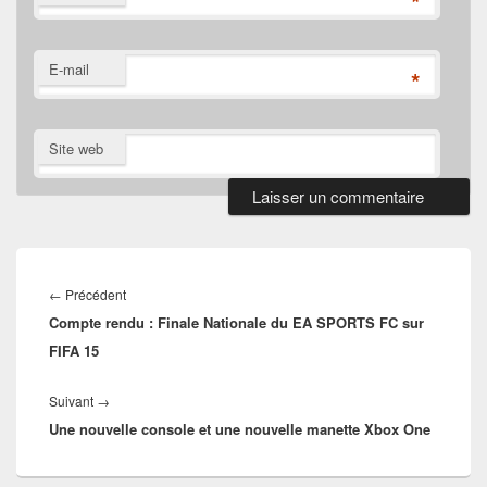
*
E-mail
*
Site web
Navigation
de
Article
←
Précédent
l’article
Compte rendu : Finale Nationale du EA SPORTS FC sur
précédent :
FIFA 15
Article
Suivant
→
Une nouvelle console et une nouvelle manette Xbox One
suivant :