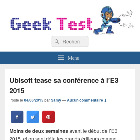
GeekTest
Recherche :
Blog jeux-vidéo et high-tech
Rechercher
Menu
Ubisoft tease sa conférence à l’E3
2015
Posté le
04/06/2015
par
Samy
—
Aucun commentaire ↓
Moins de deux semaines
avant le début de l’E3
2015, et on sent déjà les grands éditeurs comme