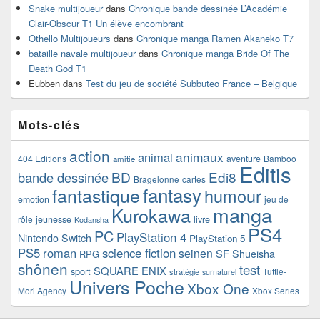
Snake multijoueur
dans
Chronique bande dessinée L’Académie
Clair-Obscur T1 Un élève encombrant
Othello Multijoueurs
dans
Chronique manga Ramen Akaneko T7
bataille navale multijoueur
dans
Chronique manga Bride Of The
Death God T1
Eubben
dans
Test du jeu de société Subbuteo France – Belgique
Mots-clés
action
animaux
animal
404 Editions
aventure
Bamboo
amitie
Editis
BD
Edi8
bande dessinée
Bragelonne
cartes
fantasy
fantastique
humour
emotion
jeu de
manga
Kurokawa
rôle
jeunesse
livre
Kodansha
PS4
PC
PlayStation 4
Nintendo Switch
PlayStation 5
PS5
roman
science fiction
seinen
SF
Shueisha
RPG
shônen
test
SQUARE ENIX
sport
Tuttle-
stratégie
surnaturel
Univers Poche
Xbox One
Mori Agency
Xbox Series