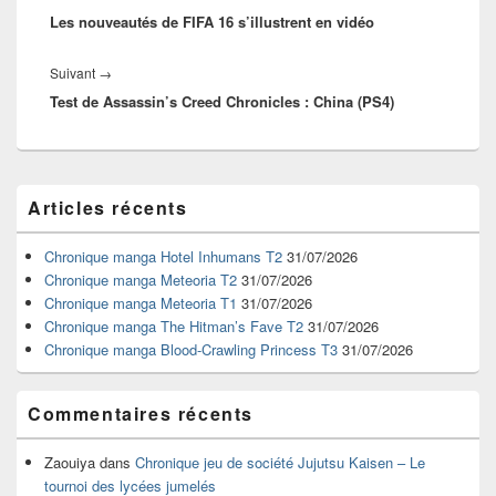
l’article
Les nouveautés de FIFA 16 s’illustrent en vidéo
précédent :
Article
Suivant
→
Test de Assassin’s Creed Chronicles : China (PS4)
suivant :
Zone
Articles récents
principale
de
widget
Chronique manga Hotel Inhumans T2
31/07/2026
pour
Chronique manga Meteoria T2
31/07/2026
la
Chronique manga Meteoria T1
31/07/2026
barre
Chronique manga The Hitman’s Fave T2
31/07/2026
latérale
Chronique manga Blood-Crawling Princess T3
31/07/2026
Commentaires récents
Zaouiya
dans
Chronique jeu de société Jujutsu Kaisen – Le
tournoi des lycées jumelés