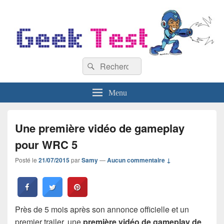
GeekTest
Recherche :
Blog jeux-vidéo et high-tech
Rechercher
Menu
Une première vidéo de gameplay
pour WRC 5
Posté le
21/07/2015
par
Samy
—
Aucun commentaire ↓
Près de 5 mois après son annonce officielle et un
premier trailer, une
première vidéo de gameplay de