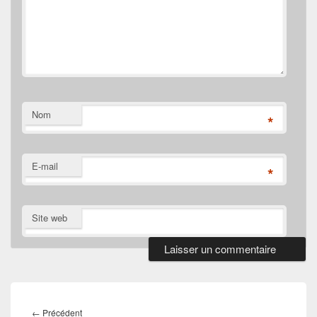
Nom
*
E-mail
*
Site web
Navigation
de
Article
←
Précédent