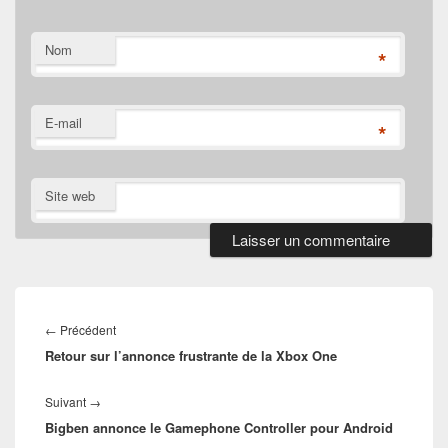
Nom
*
E-mail
*
Site web
Navigation
de
Article
←
Précédent
l’article
Retour sur l’annonce frustrante de la Xbox One
précédent :
Article
Suivant
→
Bigben annonce le Gamephone Controller pour Android
suivant :