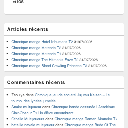
et iOS
Zone
Articles récents
principale
de
widget
Chronique manga Hotel Inhumans T2
31/07/2026
pour
Chronique manga Meteoria T2
31/07/2026
la
Chronique manga Meteoria T1
31/07/2026
barre
Chronique manga The Hitman’s Fave T2
31/07/2026
latérale
Chronique manga Blood-Crawling Princess T3
31/07/2026
Commentaires récents
Zaouiya
dans
Chronique jeu de société Jujutsu Kaisen – Le
tournoi des lycées jumelés
Snake multijoueur
dans
Chronique bande dessinée L’Académie
Clair-Obscur T1 Un élève encombrant
Othello Multijoueurs
dans
Chronique manga Ramen Akaneko T7
bataille navale multijoueur
dans
Chronique manga Bride Of The