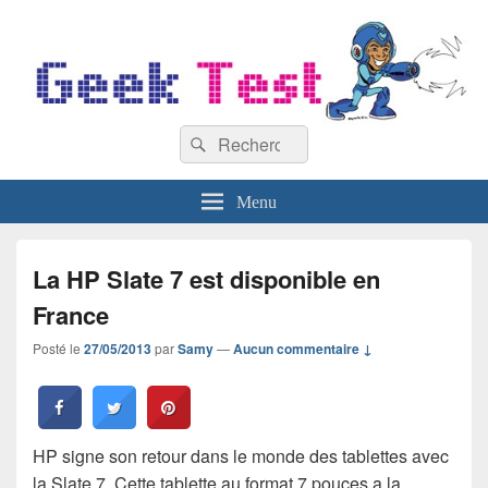
GeekTest
Recherche :
Blog jeux-vidéo et high-tech
Rechercher
Menu
La HP Slate 7 est disponible en
France
Posté le
27/05/2013
par
Samy
—
Aucun commentaire ↓
HP signe son retour dans le monde des tablettes avec
la Slate 7. Cette tablette au format 7 pouces a la