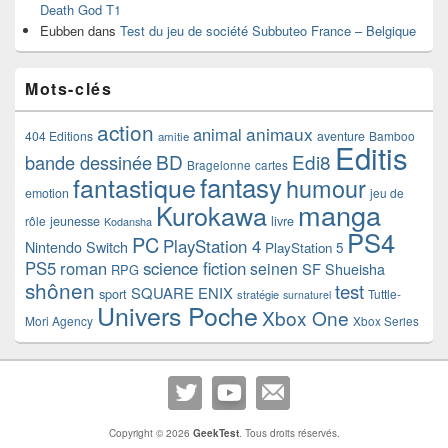
Death God T1
Eubben
dans
Test du jeu de société Subbuteo France – Belgique
Mots-clés
action
animaux
animal
404 Editions
aventure
Bamboo
amitie
Editis
BD
Edi8
bande dessinée
Bragelonne
cartes
fantasy
fantastique
humour
emotion
jeu de
manga
Kurokawa
rôle
jeunesse
livre
Kodansha
PS4
PC
PlayStation 4
Nintendo Switch
PlayStation 5
PS5
roman
science fiction
seinen
SF
Shueisha
RPG
shônen
test
SQUARE ENIX
sport
Tuttle-
stratégie
surnaturel
Univers Poche
Xbox One
Mori Agency
Xbox Series
Copyright © 2026
GeekTest
. Tous droits réservés.