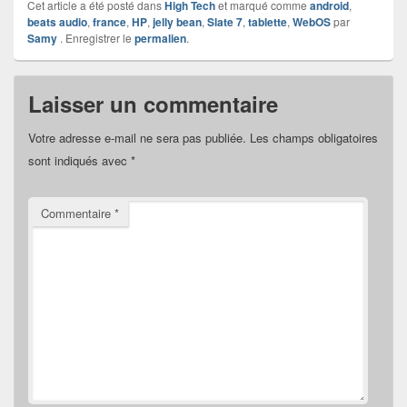
Cet article a été posté dans
High Tech
et marqué comme
android
,
beats audio
,
france
,
HP
,
jelly bean
,
Slate 7
,
tablette
,
WebOS
par
Samy
. Enregistrer le
permalien
.
Laisser un commentaire
Votre adresse e-mail ne sera pas publiée.
Les champs obligatoires
sont indiqués avec
*
Commentaire
*