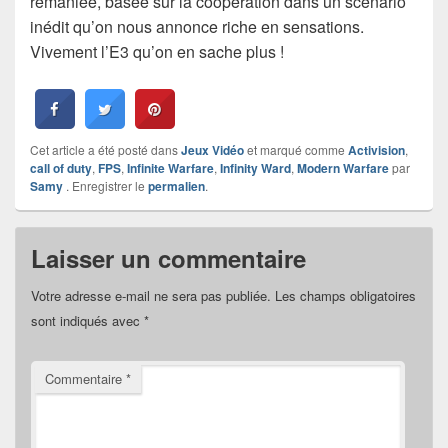
remaniée, basée sur la coopération dans un scénario
inédit qu’on nous annonce riche en sensations.
Vivement l’E3 qu’on en sache plus !
Cet article a été posté dans
Jeux Vidéo
et marqué comme
Activision
,
call of duty
,
FPS
,
Infinite Warfare
,
Infinity Ward
,
Modern Warfare
par
Samy
. Enregistrer le
permalien
.
Laisser un commentaire
Votre adresse e-mail ne sera pas publiée.
Les champs obligatoires
sont indiqués avec
*
Commentaire
*