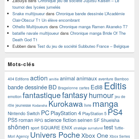
Zaouiya
dans
Chronique jeu de société Jujutsu Kaisen – Le
tournoi des lycées jumelés
Snake multijoueur
dans
Chronique bande dessinée L’Académie
Clair-Obscur T1 Un élève encombrant
Othello Multijoueurs
dans
Chronique manga Ramen Akaneko T7
bataille navale multijoueur
dans
Chronique manga Bride Of The
Death God T1
Eubben
dans
Test du jeu de société Subbuteo France – Belgique
Mots-clés
action
animaux
animal
404 Editions
aventure
Bamboo
amitie
Editis
BD
Edi8
bande dessinée
Bragelonne
cartes
fantasy
fantastique
humour
emotion
jeu de
manga
Kurokawa
rôle
jeunesse
livre
Kodansha
PS4
PC
PlayStation 4
Nintendo Switch
PlayStation 5
PS5
roman
science fiction
seinen
SF
Shueisha
RPG
shônen
test
SQUARE ENIX
sport
Tuttle-
stratégie
surnaturel
Univers Poche
Xbox One
Mori Agency
Xbox Series