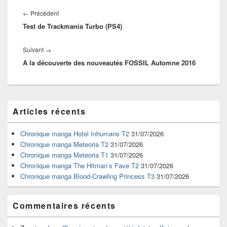
Navigation
de
Article
←
Précédent
l’article
Test de Trackmania Turbo (PS4)
précédent :
Article
Suivant
→
A la découverte des nouveautés FOSSIL Automne 2016
suivant :
Zone
Articles récents
principale
de
widget
Chronique manga Hotel Inhumans T2
31/07/2026
pour
Chronique manga Meteoria T2
31/07/2026
la
Chronique manga Meteoria T1
31/07/2026
barre
Chronique manga The Hitman’s Fave T2
31/07/2026
latérale
Chronique manga Blood-Crawling Princess T3
31/07/2026
Commentaires récents