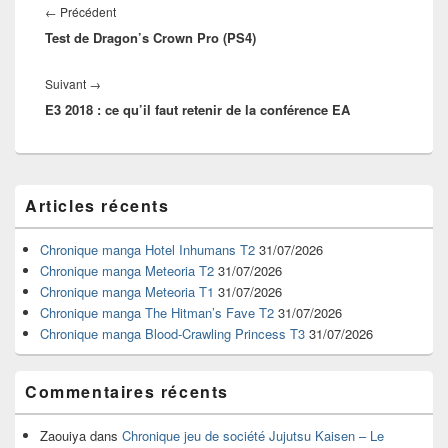
de
Article
←
Précédent
l’article
Test de Dragon’s Crown Pro (PS4)
précédent :
Article
Suivant
→
E3 2018 : ce qu’il faut retenir de la conférence EA
suivant :
Zone
Articles récents
principale
de
widget
Chronique manga Hotel Inhumans T2
31/07/2026
pour
Chronique manga Meteoria T2
31/07/2026
la
Chronique manga Meteoria T1
31/07/2026
barre
Chronique manga The Hitman’s Fave T2
31/07/2026
latérale
Chronique manga Blood-Crawling Princess T3
31/07/2026
Commentaires récents
Zaouiya
dans
Chronique jeu de société Jujutsu Kaisen – Le