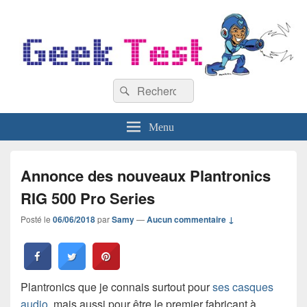
GeekTest
Recherche :
Blog jeux-vidéo et high-tech
Rechercher
Menu
Annonce des nouveaux Plantronics
RIG 500 Pro Series
Posté le
06/06/2018
par
Samy
—
Aucun commentaire ↓
Plantronics que je connais surtout pour
ses casques
audio
, mais aussi pour être le premier fabricant à