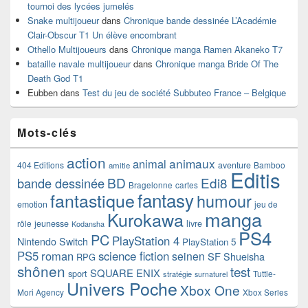
tournoi des lycées jumelés
Snake multijoueur
dans
Chronique bande dessinée L’Académie
Clair-Obscur T1 Un élève encombrant
Othello Multijoueurs
dans
Chronique manga Ramen Akaneko T7
bataille navale multijoueur
dans
Chronique manga Bride Of The
Death God T1
Eubben
dans
Test du jeu de société Subbuteo France – Belgique
Mots-clés
action
animaux
animal
404 Editions
aventure
Bamboo
amitie
Editis
BD
Edi8
bande dessinée
Bragelonne
cartes
fantasy
fantastique
humour
emotion
jeu de
manga
Kurokawa
rôle
jeunesse
livre
Kodansha
PS4
PC
PlayStation 4
Nintendo Switch
PlayStation 5
PS5
roman
science fiction
seinen
SF
Shueisha
RPG
shônen
test
SQUARE ENIX
sport
Tuttle-
stratégie
surnaturel
Univers Poche
Xbox One
Mori Agency
Xbox Series