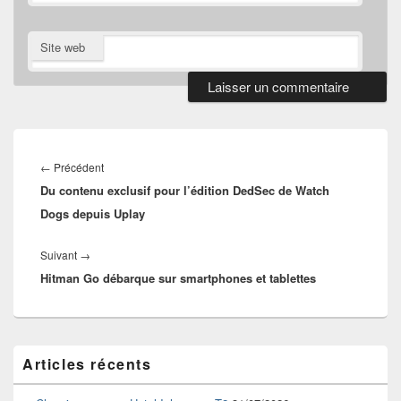
Site web
Navigation
de
Article
←
Précédent
l’article
Du contenu exclusif pour l’édition DedSec de Watch
précédent :
Dogs depuis Uplay
Article
Suivant
→
Hitman Go débarque sur smartphones et tablettes
suivant :
Zone
Articles récents
principale
de
widget