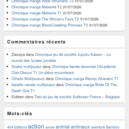
Chronique manga Hotel Inhumans T2
31/07/2026
pour
Chronique manga Meteoria T2
31/07/2026
la
Chronique manga Meteoria T1
31/07/2026
barre
Chronique manga The Hitman’s Fave T2
31/07/2026
latérale
Chronique manga Blood-Crawling Princess T3
31/07/2026
Commentaires récents
Zaouiya
dans
Chronique jeu de société Jujutsu Kaisen – Le
tournoi des lycées jumelés
Snake multijoueur
dans
Chronique bande dessinée L’Académie
Clair-Obscur T1 Un élève encombrant
Othello Multijoueurs
dans
Chronique manga Ramen Akaneko T7
bataille navale multijoueur
dans
Chronique manga Bride Of The
Death God T1
Eubben
dans
Test du jeu de société Subbuteo France – Belgique
Mots-clés
action
animaux
animal
404 Editions
aventure
Bamboo
amitie