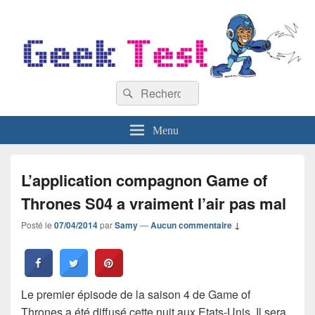
GeekTest
Recherche :
Blog jeux-vidéo et high-tech
Rechercher
Menu
L’application compagnon Game of
Thrones S04 a vraiment l’air pas mal
Posté le
07/04/2014
par
Samy
—
Aucun commentaire ↓
Le premier épisode de la saison 4 de Game of
Thrones a été diffusé cette nuit aux Etats-Unis. Il sera