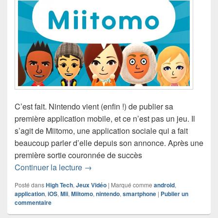
C’est fait. Nintendo vient (enfin !) de publier sa
première application mobile, et ce n’est pas un jeu. Il
s’agit de Miitomo, une application sociale qui a fait
beaucoup parler d’elle depuis son annonce. Après une
première sortie couronnée de succès
L’application Miitomo est disponible e
Continuer la lecture
→
Posté dans
High Tech
,
Jeux Vidéo
|
Marqué comme
android
,
application
,
iOS
,
Mii
,
Miitomo
,
nintendo
,
smartphone
|
Publier un
commentaire