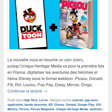
La nouvelle nous en bouche un coin (coin),
puisqu’Unique Heritage Media va pour la première fois
en France, digitaliser les aventures des héroïnes et
héros Disney sous le format webtoon. Picsou, Donald,
Fifi, Riri, Loulou, Pop Pop, Daisy, Minnie, Dingo,
Picsou Magazine lance Ducktoon – Le
Continuer la lecture
→
Posté dans
High Tech
,
Livres
|
Marqué comme
android
,
app store
,
application
,
bande dessinée
,
BD
,
Disney
,
Donald
,
Google Play
,
iOS
,
Mickey
,
Picsou
,
Picsou Magazine
,
Unique Héritage Media
,
webtoon
|