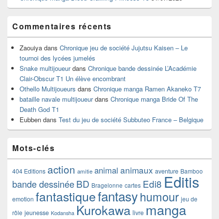
Commentaires récents
Zaouiya
dans
Chronique jeu de société Jujutsu Kaisen – Le
tournoi des lycées jumelés
Snake multijoueur
dans
Chronique bande dessinée L’Académie
Clair-Obscur T1 Un élève encombrant
Othello Multijoueurs
dans
Chronique manga Ramen Akaneko T7
bataille navale multijoueur
dans
Chronique manga Bride Of The
Death God T1
Eubben
dans
Test du jeu de société Subbuteo France – Belgique
Mots-clés
action
animaux
animal
404 Editions
aventure
Bamboo
amitie
Editis
BD
Edi8
bande dessinée
Bragelonne
cartes
fantasy
fantastique
humour
emotion
jeu de
manga
Kurokawa
rôle
jeunesse
livre
Kodansha