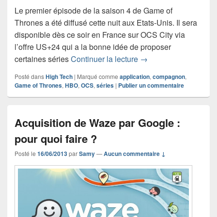
Le premier épisode de la saison 4 de Game of
Thrones a été diffusé cette nuit aux Etats-Unis. Il sera
disponible dès ce soir en France sur OCS City via
l’offre US+24 qui a la bonne idée de proposer
L’application compagn
certaines séries
Continuer la lecture
→
Posté dans
High Tech
|
Marqué comme
application
,
compagnon
,
Game of Thrones
,
HBO
,
OCS
,
séries
|
Publier un commentaire
Acquisition de Waze par Google :
pour quoi faire ?
Posté le
16/06/2013
par
Samy
—
Aucun commentaire ↓