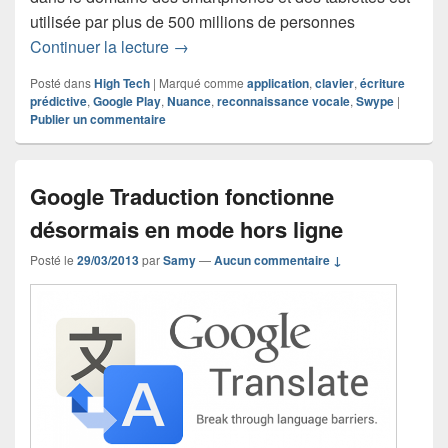
utilisée par plus de 500 millions de personnes
Swype sort de sa beta et arrive sur le 
Continuer la lecture
→
Posté dans
High Tech
|
Marqué comme
application
,
clavier
,
écriture
prédictive
,
Google Play
,
Nuance
,
reconnaissance vocale
,
Swype
|
Publier un commentaire
Google Traduction fonctionne
désormais en mode hors ligne
Posté le
29/03/2013
par
Samy
—
Aucun commentaire ↓