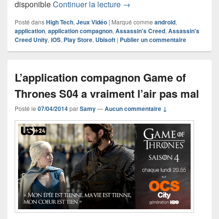
A quoi sert l’application c
disponible
Continuer la lecture
→
Posté dans
High Tech
,
Jeux Vidéo
|
Marqué comme
android
,
application
,
application compagnon
,
Assassin's Creed
,
Assassin's
Creed Unity
,
iOS
,
Play Store
,
Ubisoft
|
Publier un commentaire
L’application compagnon Game of
Thrones S04 a vraiment l’air pas mal
Posté le
07/04/2014
par
Samy
—
Aucun commentaire ↓