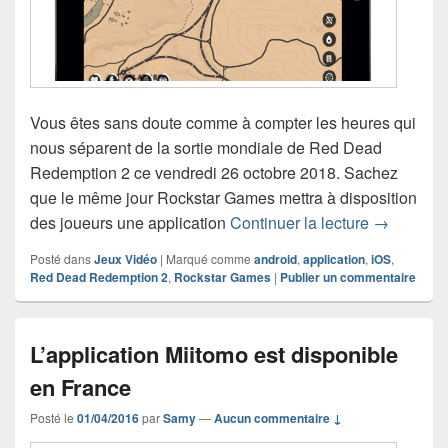
Vous êtes sans doute comme à compter les heures qui
nous séparent de la sortie mondiale de Red Dead
Redemption 2 ce vendredi 26 octobre 2018. Sachez
que le même jour Rockstar Games mettra à disposition
Red Dead R
des joueurs une application
Continuer la lecture
→
Posté dans
Jeux Vidéo
|
Marqué comme
android
,
application
,
iOS
,
Red Dead Redemption 2
,
Rockstar Games
|
Publier un commentaire
L’application Miitomo est disponible
en France
Posté le
01/04/2016
par
Samy
—
Aucun commentaire ↓