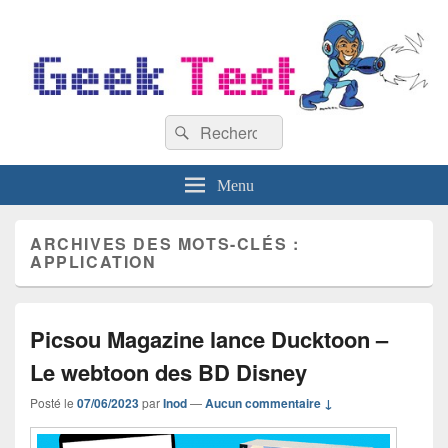
GeekTest
Recherche :
Blog jeux-vidéo et high-tech
Rechercher
Menu
ARCHIVES DES MOTS-CLÉS :
APPLICATION
Picsou Magazine lance Ducktoon –
Le webtoon des BD Disney
Posté le
07/06/2023
par
Inod
—
Aucun commentaire ↓