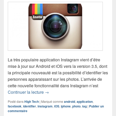
La très populaire application Instagram vient d’être
mise à jour sur Android et iOS vers la version 3.5, dont
la principale nouveauté est la possibilité d’identifier les
personnes apparaissant sur les photos. L’arrivée de
cette nouvelle fonctionnalité dans Instagram n’est
Instagram 3.5 permet d’identifier ses a
Continuer la lecture
→
Posté dans
High Tech
|
Marqué comme
android
,
application
,
facebook
,
identifier
,
instagram
,
iOS
,
iphone
,
photo
,
tag
|
Publier un
commentaire