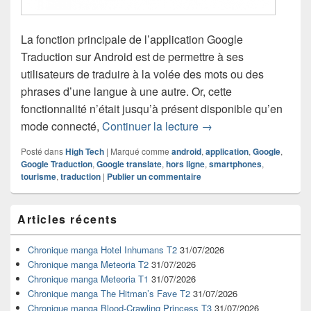
La fonction principale de l’application Google
Traduction sur Android est de permettre à ses
utilisateurs de traduire à la volée des mots ou des
phrases d’une langue à une autre. Or, cette
fonctionnalité n’était jusqu’à présent disponible qu’en
Google Traduction fon
mode connecté,
Continuer la lecture
→
Posté dans
High Tech
|
Marqué comme
android
,
application
,
Google
,
Google Traduction
,
Google translate
,
hors ligne
,
smartphones
,
tourisme
,
traduction
|
Publier un commentaire
Zone
Articles récents
principale
de
widget
Chronique manga Hotel Inhumans T2
31/07/2026
pour
Chronique manga Meteoria T2
31/07/2026
la
Chronique manga Meteoria T1
31/07/2026
barre
Chronique manga The Hitman’s Fave T2
31/07/2026
latérale
Chronique manga Blood-Crawling Princess T3
31/07/2026