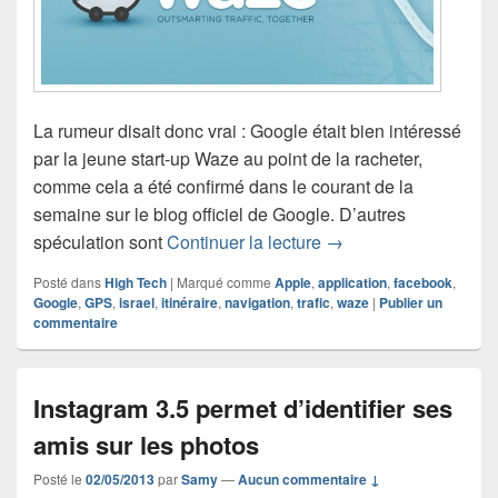
La rumeur disait donc vrai : Google était bien intéressé
par la jeune start-up Waze au point de la racheter,
comme cela a été confirmé dans le courant de la
semaine sur le blog officiel de Google. D’autres
Acquisition de Waze p
spéculation sont
Continuer la lecture
→
Posté dans
High Tech
|
Marqué comme
Apple
,
application
,
facebook
,
Google
,
GPS
,
israel
,
itinéraire
,
navigation
,
trafic
,
waze
|
Publier un
commentaire
Instagram 3.5 permet d’identifier ses
amis sur les photos
Posté le
02/05/2013
par
Samy
—
Aucun commentaire ↓