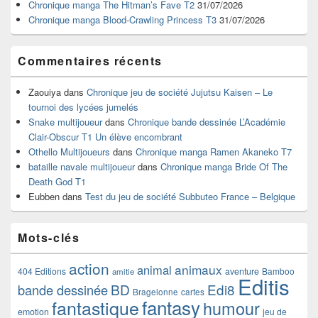
Chronique manga The Hitman’s Fave T2
31/07/2026
latérale
Chronique manga Blood-Crawling Princess T3
31/07/2026
Commentaires récents
Zaouiya
dans
Chronique jeu de société Jujutsu Kaisen – Le
tournoi des lycées jumelés
Snake multijoueur
dans
Chronique bande dessinée L’Académie
Clair-Obscur T1 Un élève encombrant
Othello Multijoueurs
dans
Chronique manga Ramen Akaneko T7
bataille navale multijoueur
dans
Chronique manga Bride Of The
Death God T1
Eubben
dans
Test du jeu de société Subbuteo France – Belgique
Mots-clés
action
animaux
animal
404 Editions
aventure
Bamboo
amitie
Editis
BD
Edi8
bande dessinée
Bragelonne
cartes
fantasy
fantastique
humour
emotion
jeu de