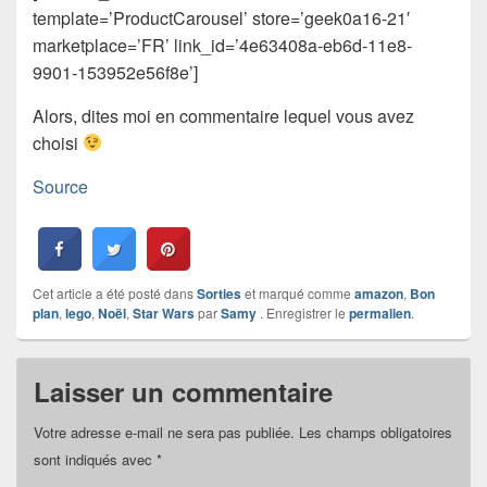
template=’ProductCarousel’ store=’geek0a16-21′
marketplace=’FR’ link_id=’4e63408a-eb6d-11e8-
9901-153952e56f8e’]
Alors, dites moi en commentaire lequel vous avez
choisi
Source
Cet article a été posté dans
Sorties
et marqué comme
amazon
,
Bon
plan
,
lego
,
Noël
,
Star Wars
par
Samy
. Enregistrer le
permalien
.
Laisser un commentaire
Votre adresse e-mail ne sera pas publiée.
Les champs obligatoires
sont indiqués avec
*