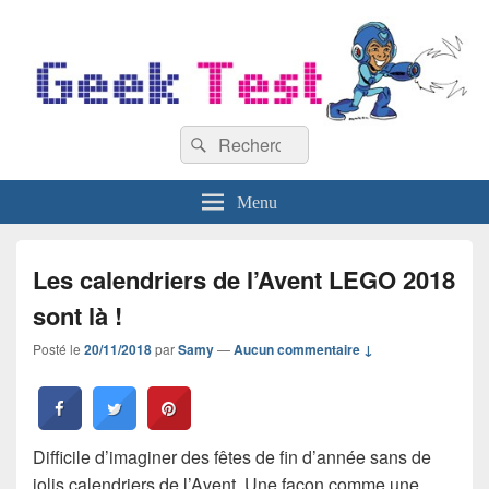
GeekTest
Recherche :
Blog jeux-vidéo et high-tech
Rechercher
Menu
Les calendriers de l’Avent LEGO 2018
sont là !
Posté le
20/11/2018
par
Samy
—
Aucun commentaire ↓
Difficile d’imaginer des fêtes de fin d’année sans de
jolis calendriers de l’Avent. Une façon comme une