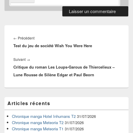
Navigation
de
Article
←
Précédent
l’article
Test du jeu de société Wish You Were Here
précédent :
Article
Suivant
→
Critique du roman Les Loups-Garous de Thiercelieux –
suivant :
Lune Rousse de Silène Edgar et Paul Beorn
Zone
Articles récents
principale
de
widget
Chronique manga Hotel Inhumans T2
31/07/2026
pour
Chronique manga Meteoria T2
31/07/2026
la
Chronique manga Meteoria T1
31/07/2026
barre