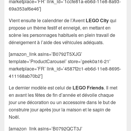
marketplace=’FR’ link_id=’1ccfe81a-eb6d-11e8-8a93-
69a353af6e46′]
Vient ensuite le calendrier de l’Avent
LEGO City
qui
propose un thème festif et enneigé, en mettant en
scène les personnages habituels en plein travail de
déneigement à l’aide des véhicules adéquats.
[amazon_link asins=’B0792T5XJG’
template=’ProductCarousel’ store=’geek0a16-21′
marketplace=’FR’ link_id=’4587f2c1-eb6d-11e8-8695-
411168ab70b2′]
Le dernier modèle est celui de
LEGO Friends
. Il met
en avant les fêtes de fin d’année et dévoile chaque
jour une décoration ou un accessoire dans le but de
construire jour après jour la maison et le sapin de
Noël.
[amazon_link asins=’B0792QCT3J’