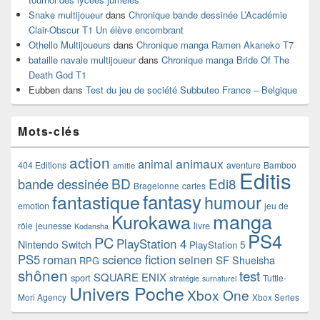
Snake multijoueur
dans
Chronique bande dessinée L’Académie
Clair-Obscur T1 Un élève encombrant
Othello Multijoueurs
dans
Chronique manga Ramen Akaneko T7
bataille navale multijoueur
dans
Chronique manga Bride Of The
Death God T1
Eubben
dans
Test du jeu de société Subbuteo France – Belgique
Mots-clés
action
animaux
animal
404 Editions
aventure
Bamboo
amitie
Editis
BD
Edi8
bande dessinée
Bragelonne
cartes
fantasy
fantastique
humour
emotion
jeu de
manga
Kurokawa
rôle
jeunesse
livre
Kodansha
PS4
PC
PlayStation 4
Nintendo Switch
PlayStation 5
PS5
roman
science fiction
seinen
SF
Shueisha
RPG
shônen
test
SQUARE ENIX
sport
Tuttle-
stratégie
surnaturel
Univers Poche
Xbox One
Mori Agency
Xbox Series