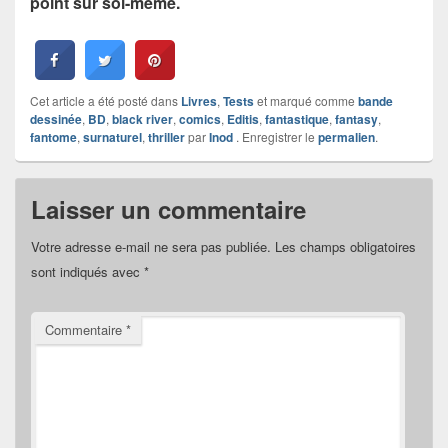
point sur soi-même.
Cet article a été posté dans
Livres
,
Tests
et marqué comme
bande
dessinée
,
BD
,
black river
,
comics
,
Editis
,
fantastique
,
fantasy
,
fantome
,
surnaturel
,
thriller
par
Inod
. Enregistrer le
permalien
.
Laisser un commentaire
Votre adresse e-mail ne sera pas publiée.
Les champs obligatoires
sont indiqués avec
*
Commentaire
*