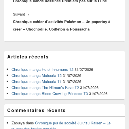
Chronique bande dessinée Premiers pas sur la Lune
précédent :
Article
Suivant
→
Chronique cahier d’activités Pokémon – Un papertoy à
suivant :
créer – Chochodile, Coiffeton & Poussacha
Zone
Articles récents
principale
de
widget
Chronique manga Hotel Inhumans T2
31/07/2026
pour
Chronique manga Meteoria T2
31/07/2026
la
Chronique manga Meteoria T1
31/07/2026
barre
Chronique manga The Hitman’s Fave T2
31/07/2026
latérale
Chronique manga Blood-Crawling Princess T3
31/07/2026
Commentaires récents
Zaouiya
dans
Chronique jeu de société Jujutsu Kaisen – Le
tournoi des lycées jumelés