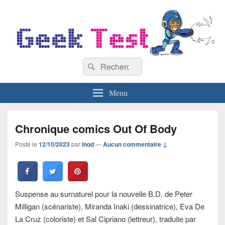
GeekTest
Recherche :
Blog jeux-vidéo et high-tech
Rechercher
Menu
Chronique comics Out Of Body
Posté le
12/10/2023
par
Inod
—
Aucun commentaire ↓
Suspense au surnaturel pour la nouvelle B.D. de Peter
Milligan (scénariste), Miranda Inaki (dessinatrice), Eva De
La Cruz (coloriste) et Sal Cipriano (lettreur), traduite par