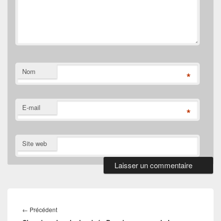
Nom
*
E-mail
*
Site web
Navigation
de
Article
←
Précédent
l’article