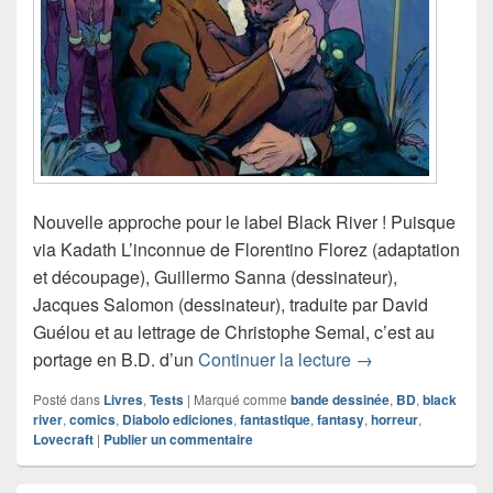
Nouvelle approche pour le label Black River ! Puisque
via Kadath L’inconnue de Florentino Florez (adaptation
et découpage), Guillermo Sanna (dessinateur),
Jacques Salomon (dessinateur), traduite par David
Guélou et au lettrage de Christophe Semal, c’est au
Chronique comics
portage en B.D. d’un
Continuer la lecture
→
Posté dans
Livres
,
Tests
|
Marqué comme
bande dessinée
,
BD
,
black
river
,
comics
,
Diabolo ediciones
,
fantastique
,
fantasy
,
horreur
,
Lovecraft
|
Publier un commentaire