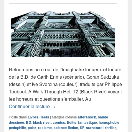
Retournons au cœur de l’imaginaire tortueux et torturé
de la B.D. de Garth Ennis (scénario), Goran Sudzuka
(dessin) et Ive Svorcina (couleur), traduite par Philippe
Touboul. A Walk Through Hell T2 (Black River) voyant
les horreurs et questions s’emballer. Au
Chronique Comics A Walk Through Hel
Continuer la lecture
→
Posté dans
Livres
,
Tests
|
Marqué comme
aftershock
,
bande
dessinée
,
BD
,
black river
,
comics
,
Editis
,
fantastique
,
homophobie
,
pedophilie
,
polar
,
racisme
,
science fiction
,
SF
,
surnaturel
,
thriller
,