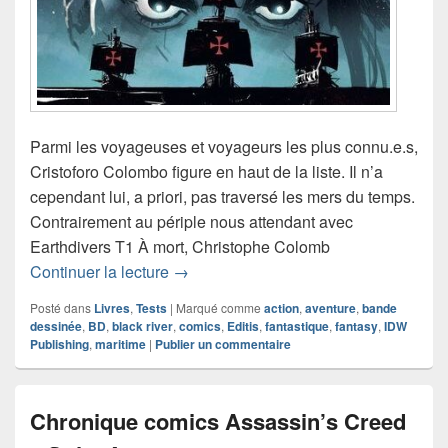
Parmi les voyageuses et voyageurs les plus connu.e.s,
Cristoforo Colombo figure en haut de la liste. Il n’a
cependant lui, a priori, pas traversé les mers du temps.
Contrairement au périple nous attendant avec
Earthdivers T1 À mort, Christophe Colomb
Chronique comics Earthdivers – À mort
Continuer la lecture
→
Posté dans
Livres
,
Tests
|
Marqué comme
action
,
aventure
,
bande
dessinée
,
BD
,
black river
,
comics
,
Editis
,
fantastique
,
fantasy
,
IDW
Publishing
,
maritime
|
Publier un commentaire
Chronique comics Assassin’s Creed