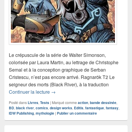
Le crépuscule de la série de Walter Simonson,
colorisée par Laura Martin, au lettrage de Christophe
Semal et à la conception graphique de Serban
Cristescu, n’est pas encore arrivé. Ragnarök T2 Le
seigneur des morts (Black River), à la traduction
Chronique comics Ragnarök T2 Le sei
Continuer la lecture
→
Posté dans
Livres
,
Tests
|
Marqué comme
action
,
bande dessinée
,
BD
,
black river
,
comics
,
design works
,
Editis
,
fantastique
,
fantasy
,
IDW Publishing
,
mythologie
|
Publier un commentaire