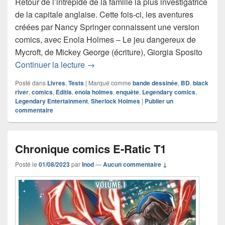
Retour de l’intrépide de la famille la plus investigatrice
de la capitale anglaise. Cette fois-ci, les aventures
créées par Nancy Springer connaissent une version
comics, avec Enola Holmes – Le jeu dangereux de
Mycroft, de Mickey George (écriture), Giorgia Sposito
Chronique comics Enola Holmes – Le j
Continuer la lecture
→
Posté dans
Livres
,
Tests
|
Marqué comme
bande dessinée
,
BD
,
black
river
,
comics
,
Editis
,
enola holmes
,
enquête
,
Legendary comics
,
Legendary Entertainment
,
Sherlock Holmes
|
Publier un
commentaire
Chronique comics E-Ratic T1
Posté le
01/08/2023
par
Inod
—
Aucun commentaire ↓