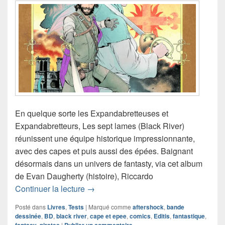
En quelque sorte les Expandabretteuses et
Expandabretteurs, Les sept lames (Black River)
réunissent une équipe historique impressionnante,
avec des capes et puis aussi des épées. Baignant
désormais dans un univers de fantasty, via cet album
de Evan Daugherty (histoire), Riccardo
Chronique comics Les sept lames
Continuer la lecture
→
Posté dans
Livres
,
Tests
|
Marqué comme
aftershock
,
bande
dessinée
,
BD
,
black river
,
cape et epee
,
comics
,
Editis
,
fantastique
,
fantasy
,
pirates
|
Publier un commentaire