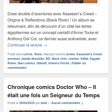
Dose double d’aventures avec Assassin’s Creed –
Origins & Reflections (Black River) ! Un album se
retournant, afin de découvrir d’un côté les terres
égyptiennes sur un concept narratif d’Anne Toole et
Anthony Del Col, ce dernier aussi scénariste, avec
Chronique bande dessinée Assassin’s 
Continuer la lecture
→
Posté dans
Livres
,
Tests
|
Marqué comme
action
,
Assassin's Creed
,
aventure
,
bande dessinée
,
BD
,
black river
,
comics
,
Editis
,
Egypte
,
Rome
,
titan comics
,
Ubisoft
,
Univers Poche
|
Publier un
commentaire
Chronique comics Doctor Who – Il
était une fois un Seigneur du Temps
Posté le
26/04/2024
par
Inod
—
Aucun commentaire ↓