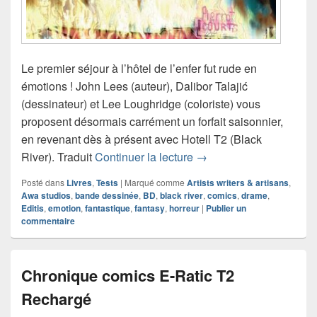
Le premier séjour à l’hôtel de l’enfer fut rude en
émotions ! John Lees (auteur), Dalibor Talajić
(dessinateur) et Lee Loughridge (coloriste) vous
proposent désormais carrément un forfait saisonnier,
en revenant dès à présent avec Hotell T2 (Black
Chronique comics Hotel
River). Traduit
Continuer la lecture
→
Posté dans
Livres
,
Tests
|
Marqué comme
Artists writers & artisans
,
Awa studios
,
bande dessinée
,
BD
,
black river
,
comics
,
drame
,
Editis
,
emotion
,
fantastique
,
fantasy
,
horreur
|
Publier un
commentaire
Chronique comics E-Ratic T2
Rechargé