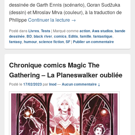
dessinée de Garth Ennis (scénario), Goran Sudžuka
(dessin) et Miroslav Mrva (couleur), à la traduction de
Chronique comics Marjorie Fi
Philippe
Continuer la lecture
→
Posté dans
Livres
,
Tests
|
Marqué comme
action
,
Awa studios
,
bande
dessinée
,
BD
,
black river
,
comics
,
Editis
,
famille
,
fantastique
,
fantasy
,
humour
,
science fiction
,
SF
|
Publier un commentaire
Chronique comics Magic The
Gathering – La Planeswalker oubliée
Posté le
17/02/2023
par
Inod
—
Aucun commentaire ↓