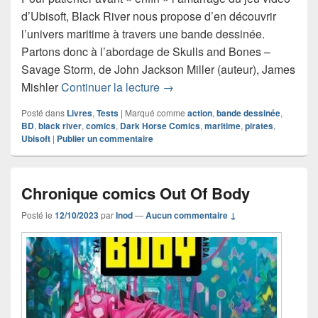
d’Ubisoft, Black River nous propose d’en découvrir
l’univers maritime à travers une bande dessinée.
Partons donc à l’abordage de Skulls and Bones –
Savage Storm, de John Jackson Miller (auteur), James
Chronique comics Skulls and 
Mishler
Continuer la lecture
→
Posté dans
Livres
,
Tests
|
Marqué comme
action
,
bande dessinée
,
BD
,
black river
,
comics
,
Dark Horse Comics
,
maritime
,
pirates
,
Ubisoft
|
Publier un commentaire
Chronique comics Out Of Body
Posté le
12/10/2023
par
Inod
—
Aucun commentaire ↓