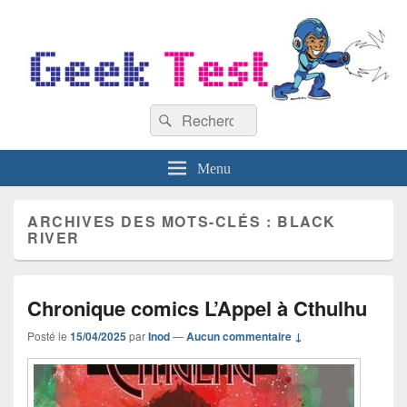
GeekTest
Recherche :
Blog jeux-vidéo et high-tech
Rechercher
Menu
ARCHIVES DES MOTS-CLÉS :
BLACK
RIVER
Chronique comics L’Appel à Cthulhu
Posté le
15/04/2025
par
Inod
—
Aucun commentaire ↓