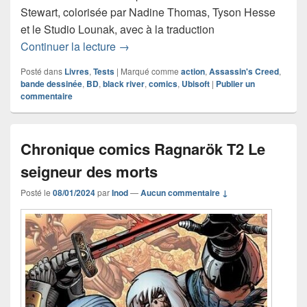
Stewart, colorisée par Nadine Thomas, Tyson Hesse
et le Studio Lounak, avec à la traduction
Chronique comics Assassin’s Creed – 
Continuer la lecture
→
Posté dans
Livres
,
Tests
|
Marqué comme
action
,
Assassin's Creed
,
bande dessinée
,
BD
,
black river
,
comics
,
Ubisoft
|
Publier un
commentaire
Chronique comics Ragnarök T2 Le
seigneur des morts
Posté le
08/01/2024
par
Inod
—
Aucun commentaire ↓