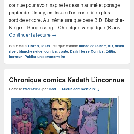
connue pour avoir inspiré le dessin animé et portage
papier de Disney, est issue d’un conte bien plus
sordide encore. Au même titre que cette B.D. Blanche-
Neige – Rouge sang – Chronique vampirique (Black
Chronique comics Blanche-Neige – Ro
Continuer la lecture
→
Posté dans
Livres
,
Tests
|
Marqué comme
bande dessinée
,
BD
,
black
river
,
blanche neige
,
comics
,
conte
,
Dark Horse Comics
,
Editis
,
horreur
|
Publier un commentaire
Chronique comics Kadath L’inconnue
Posté le
29/11/2023
par
Inod
—
Aucun commentaire ↓