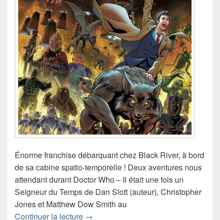
Énorme franchise débarquant chez Black River, à bord
de sa cabine spatio-temporelle ! Deux aventures nous
attendant durant Doctor Who – Il était une fois un
Seigneur du Temps de Dan Slott (auteur), Christopher
Jones et Matthew Dow Smith au
Chronique comics Doctor Who – Il étai
Continuer la lecture
→