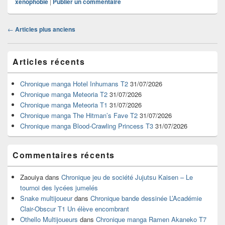
xenophobie
|
Publier un commentaire
Navigation
←
Articles plus anciens
dans
les
Zone
articles
Articles récents
principale
de
widget
Chronique manga Hotel Inhumans T2
31/07/2026
pour
Chronique manga Meteoria T2
31/07/2026
la
Chronique manga Meteoria T1
31/07/2026
barre
Chronique manga The Hitman’s Fave T2
31/07/2026
latérale
Chronique manga Blood-Crawling Princess T3
31/07/2026
Commentaires récents
Zaouiya
dans
Chronique jeu de société Jujutsu Kaisen – Le
tournoi des lycées jumelés
Snake multijoueur
dans
Chronique bande dessinée L’Académie
Clair-Obscur T1 Un élève encombrant
Othello Multijoueurs
dans
Chronique manga Ramen Akaneko T7