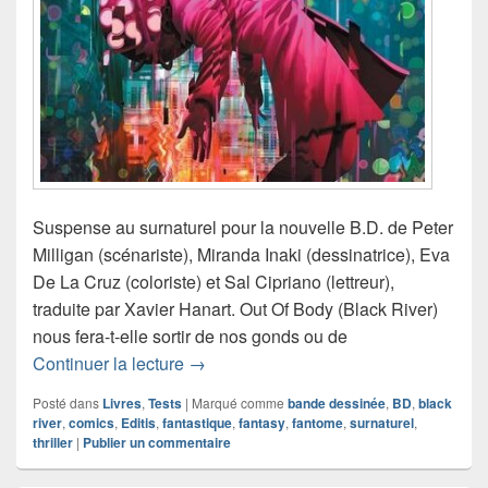
Suspense au surnaturel pour la nouvelle B.D. de Peter
Milligan (scénariste), Miranda Inaki (dessinatrice), Eva
De La Cruz (coloriste) et Sal Cipriano (lettreur),
traduite par Xavier Hanart. Out Of Body (Black River)
nous fera-t-elle sortir de nos gonds ou de
Chronique comics Out Of Body
Continuer la lecture
→
Posté dans
Livres
,
Tests
|
Marqué comme
bande dessinée
,
BD
,
black
river
,
comics
,
Editis
,
fantastique
,
fantasy
,
fantome
,
surnaturel
,
thriller
|
Publier un commentaire