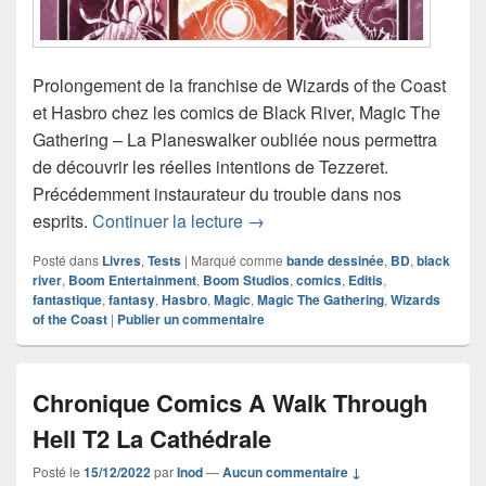
Prolongement de la franchise de Wizards of the Coast
et Hasbro chez les comics de Black River, Magic The
Gathering – La Planeswalker oubliée nous permettra
de découvrir les réelles intentions de Tezzeret.
Précédemment instaurateur du trouble dans nos
Chronique comics Magic The G
esprits.
Continuer la lecture
→
Posté dans
Livres
,
Tests
|
Marqué comme
bande dessinée
,
BD
,
black
river
,
Boom Entertainment
,
Boom Studios
,
comics
,
Editis
,
fantastique
,
fantasy
,
Hasbro
,
Magic
,
Magic The Gathering
,
Wizards
of the Coast
|
Publier un commentaire
Chronique Comics A Walk Through
Hell T2 La Cathédrale
Posté le
15/12/2022
par
Inod
—
Aucun commentaire ↓