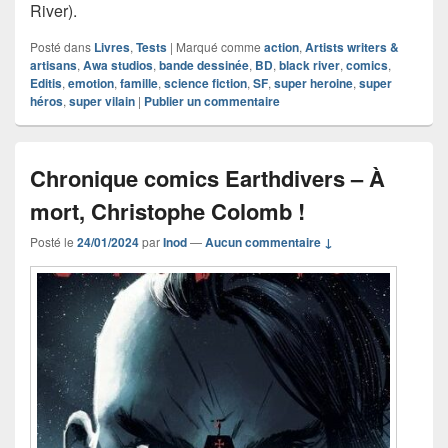
River).
Posté dans
Livres
,
Tests
|
Marqué comme
action
,
Artists writers &
artisans
,
Awa studios
,
bande dessinée
,
BD
,
black river
,
comics
,
Editis
,
emotion
,
famille
,
science fiction
,
SF
,
super heroine
,
super
héros
,
super vilain
|
Publier un commentaire
Chronique comics Earthdivers – À
mort, Christophe Colomb !
Posté le
24/01/2024
par
Inod
—
Aucun commentaire ↓