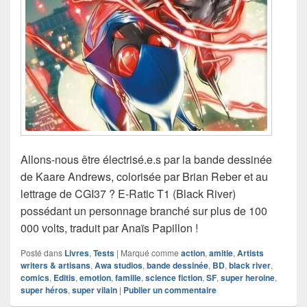
Allons-nous être électrisé.e.s par la bande dessinée
de Kaare Andrews, colorisée par Brian Reber et au
lettrage de CGI37 ? E-Ratic T1 (Black River)
possédant un personnage branché sur plus de 100
000 volts, traduit par Anaïs Papillon !
Posté dans
Livres
,
Tests
|
Marqué comme
action
,
amitie
,
Artists
writers & artisans
,
Awa studios
,
bande dessinée
,
BD
,
black river
,
comics
,
Editis
,
emotion
,
famille
,
science fiction
,
SF
,
super heroine
,
super héros
,
super vilain
|
Publier un commentaire