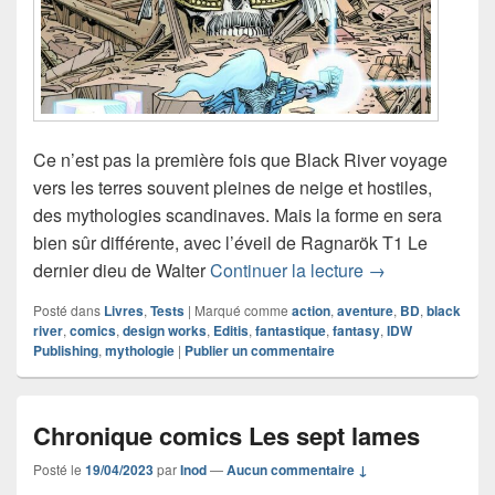
Ce n’est pas la première fois que Black River voyage
vers les terres souvent pleines de neige et hostiles,
des mythologies scandinaves. Mais la forme en sera
bien sûr différente, avec l’éveil de Ragnarök T1 Le
Chronique comic
dernier dieu de Walter
Continuer la lecture
→
Posté dans
Livres
,
Tests
|
Marqué comme
action
,
aventure
,
BD
,
black
river
,
comics
,
design works
,
Editis
,
fantastique
,
fantasy
,
IDW
Publishing
,
mythologie
|
Publier un commentaire
Chronique comics Les sept lames
Posté le
19/04/2023
par
Inod
—
Aucun commentaire ↓