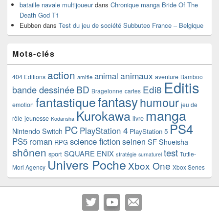
bataille navale multijoueur
dans
Chronique manga Bride Of The
Death God T1
Eubben
dans
Test du jeu de société Subbuteo France – Belgique
Mots-clés
action
animaux
animal
404 Editions
aventure
Bamboo
amitie
Editis
BD
Edi8
bande dessinée
Bragelonne
cartes
fantasy
fantastique
humour
emotion
jeu de
manga
Kurokawa
rôle
jeunesse
livre
Kodansha
PS4
PC
PlayStation 4
Nintendo Switch
PlayStation 5
PS5
roman
science fiction
seinen
SF
Shueisha
RPG
shônen
test
SQUARE ENIX
sport
Tuttle-
stratégie
surnaturel
Univers Poche
Xbox One
Mori Agency
Xbox Series