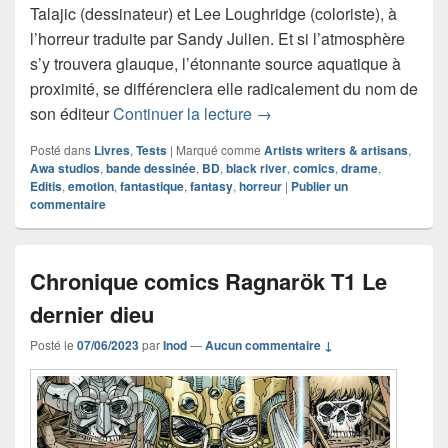
Talajic (dessinateur) et Lee Loughridge (coloriste), à
l’horreur traduite par Sandy Julien. Et si l’atmosphère
s’y trouvera glauque, l’étonnante source aquatique à
proximité, se différenciera elle radicalement du nom de
Chronique comics Hotell
son éditeur
Continuer la lecture
→
Posté dans
Livres
,
Tests
|
Marqué comme
Artists writers & artisans
,
Awa studios
,
bande dessinée
,
BD
,
black river
,
comics
,
drame
,
Editis
,
emotion
,
fantastique
,
fantasy
,
horreur
|
Publier un
commentaire
Chronique comics Ragnarök T1 Le
dernier dieu
Posté le
07/06/2023
par
Inod
—
Aucun commentaire ↓