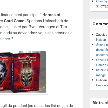
Chroniq
31/07/2
inancement participatif,
Heroes of
re Card Game
(Spartans Unleashed) de
Commen
eele, illustré par Ryan Verhagen et Tim
il maudit ou deviendrez-vous ses héroïnes et
Zaouiya
starter
?
Kaisen –
Snake mu
dessiné
encombr
Othello 
Ramen 
bataille
manga B
Eubben
France 
Mots-c
s’agit du pendant jeu de cartes tiré du jeu de