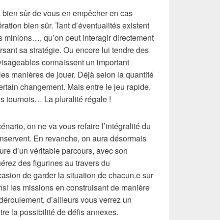
era bien sûr de vous en empêcher en cas
ation bien sûr. Tant d’éventualités existent
les minions…, qu’on peut interagir directement
rsant sa stratégie. Ou encore lui tendre des
visageables connaissent un important
les manières de jouer. Déjà selon la quantité
rtain changement. Mais entre le jeu rapide,
s tournois… La pluralité régale !
nario, on ne va vous refaire l’intégralité du
onservent. En revanche, on aura désormais
nture d’un véritable parcours, avec son
uérez des figurines au travers du
asion de garder la situation de chacun.e sur
nsi les missions en construisant de manière
déroulement, d’ailleurs vous verrez un
e la possibilité de défis annexes.