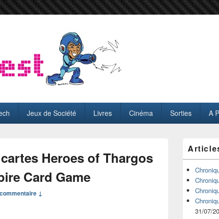
ech
Jeux de Société
Livres
Cinéma
Sorties
A 
Zone
Article
principale
 cartes Heroes of Thargos
de
widget
Chroniq
pire Card Game
pour
Chroniq
la
Chroniq
commentaire ↓
barre
Chroniq
latérale
31/07/2