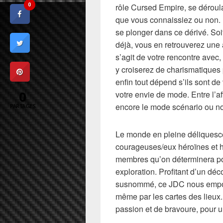
0
rôle Cursed Empire, se dérou
que vous connaissiez ou non. 
se plonger dans ce dérivé. Soi
déjà, vous en retrouverez une
s’agit de votre rencontre avec
y croiserez de charismatique
enfin tout dépend s’ils sont d
0
votre envie de mode. Entre l’a
encore le mode scénario ou n
PARTAGES
Le monde en pleine déliquesc
courageuses/eux héroïnes et hé
membres qu’on déterminera pou
exploration. Profitant d’un dé
susnommé, ce JDC nous emport
même par les cartes des lieux.
passion et de bravoure, pour 