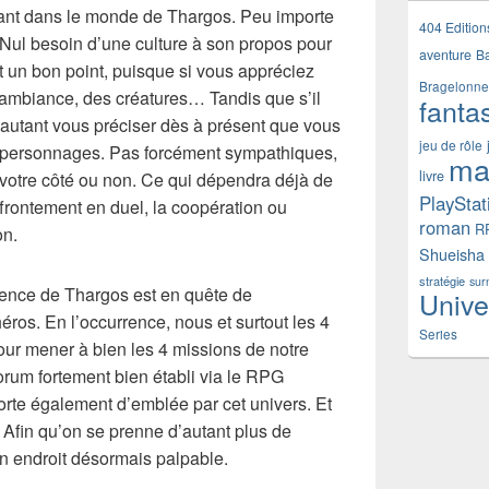
lant dans le monde de Thargos. Peu importe
404 Edition
Nul besoin d’une culture à son propos pour
aventure
B
t un bon point, puisque si vous appréciez
Bragelonne
 ambiance, des créatures… Tandis que s’il
fanta
, autant vous préciser dès à présent que vous
jeu de rôle
s personnages. Pas forcément sympathiques,
ma
livre
e votre côté ou non. Ce qui dépendra déjà de
PlayStat
ffrontement en duel, la coopération ou
roman
R
on.
Shueisha
stratégie
sur
ence de Thargos est en quête de
Unive
ros. En l’occurrence, nous et surtout les 4
Series
r mener à bien les 4 missions de notre
corum fortement bien établi via le RPG
e également d’emblée par cet univers. Et
 Afin qu’on se prenne d’autant plus de
un endroit désormais palpable.