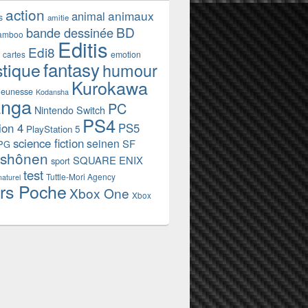
action
animaux
animal
s
amitie
BD
bande dessinée
amboo
Editis
Edi8
emotion
cartes
fantasy
stique
humour
Kurokawa
jeunesse
Kodansha
nga
PC
Nintendo Switch
PS4
ion 4
PS5
PlayStation 5
science fiction
seinen
SF
PG
shônen
SQUARE ENIX
sport
test
Tuttle-Mori Agency
naturel
rs Poche
Xbox One
Xbox