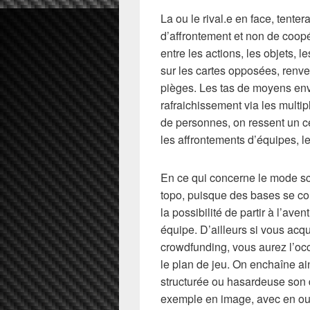
La ou le rival.e en face, tent
d’affrontement et non de coopér
entre les actions, les objets, 
sur les cartes opposées, renve
pièges. Les tas de moyens en
rafraichissement via les multip
de personnes, on ressent un ce
les affrontements d’équipes, le
En ce qui concerne le mode scé
topo, puisque des bases se c
la possibilité de partir à l’ave
équipe. D’ailleurs si vous acq
crowdfunding, vous aurez l’occ
le plan de jeu. On enchaîne ai
structurée ou hasardeuse son 
exemple en image, avec en outr