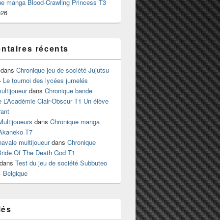
ue manga Blood-Crawling Princess T3
026
taires récents
dans
Chronique jeu de société Jujutsu
 Le tournoi des lycées jumelés
ltijoueur
dans
Chronique bande
e L’Académie Clair-Obscur T1 Un élève
ant
Multijoueurs
dans
Chronique manga
Akaneko T7
 navale multijoueur
dans
Chronique
ride Of The Death God T1
dans
Test du jeu de société Subbuteo
– Belgique
lés