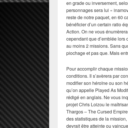
en grade ou inversement, selon
personnages sera lui « inamovi
reste de notre paquet, en 60 ca
bénéficier d’un certain ratio éq
Action. On ne vous énumèrera 
cependant que d’emblée lors du
au moins 2 missions. Sans quo
piochage et pas que. Mais entr
Pour accomplir chaque mission,
conditions. Il s’avèrera par c
modifier son héroïne ou son h
qu’on appelle Played As Modifie
rédigé en anglais. Ne vous inq
projet Chris Loizou le maîtris
Thargos – The Cursed Empire C
des statistiques de la mission,
devrait être atteinte ou vaincu