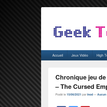
GeekTest
Blog jeux-vidéo et high-tech
Menu
Accueil
Jeux Vidéo
High T
principal
Chronique jeu de
– The Cursed Em
Posté le
15/06/2021
par
Inod
—
Aucun 