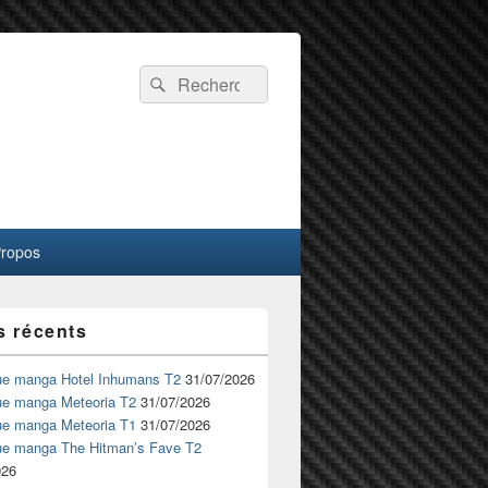
Recherche :
Rechercher
Propos
s récents
ue manga Hotel Inhumans T2
31/07/2026
ue manga Meteoria T2
31/07/2026
ue manga Meteoria T1
31/07/2026
ue manga The Hitman’s Fave T2
026