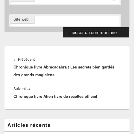
*
Site web
Navigation
de
Article
←
Précédent
l’article
Chronique livre Abracadabra ! Les secrets bien gardés
précédent :
des grands magiciens
Article
Suivant
→
Chronique livre Alien livre de recettes officiel
suivant :
Zone
Articles récents
principale
de