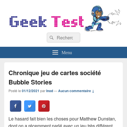
GeekTest
Recherche :
Blog jeux-vidéo et high-tech
Rechercher
Menu
Chronique jeu de cartes société
Bubble Stories
Posté le
01/12/2021
par
Inod
—
Aucun commentaire ↓
Le hasard fait bien les choses pour Matthew Dunstan,
dont on a récemment parlé avec un jeu très différent.