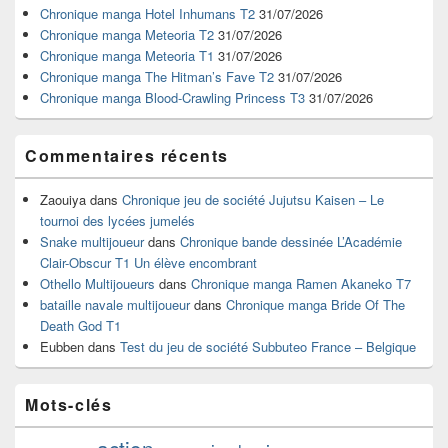
widget
Chronique manga Hotel Inhumans T2
31/07/2026
pour
Chronique manga Meteoria T2
31/07/2026
la
Chronique manga Meteoria T1
31/07/2026
barre
Chronique manga The Hitman’s Fave T2
31/07/2026
latérale
Chronique manga Blood-Crawling Princess T3
31/07/2026
Commentaires récents
Zaouiya
dans
Chronique jeu de société Jujutsu Kaisen – Le
tournoi des lycées jumelés
Snake multijoueur
dans
Chronique bande dessinée L’Académie
Clair-Obscur T1 Un élève encombrant
Othello Multijoueurs
dans
Chronique manga Ramen Akaneko T7
bataille navale multijoueur
dans
Chronique manga Bride Of The
Death God T1
Eubben
dans
Test du jeu de société Subbuteo France – Belgique
Mots-clés