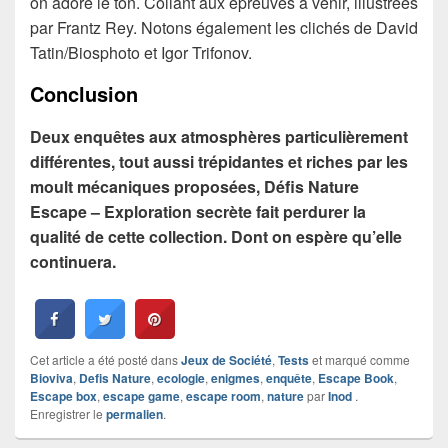
on adore le ton. Collant aux épreuves à venir, illustrées
par Frantz Rey. Notons également les clichés de David
Tatin/Biosphoto et Igor Trifonov.
Conclusion
Deux enquêtes aux atmosphères particulièrement
différentes, tout aussi trépidantes et riches par les
moult mécaniques proposées, Défis Nature
Escape – Exploration secrète fait perdurer la
qualité de cette collection. Dont on espère qu’elle
continuera.
Cet article a été posté dans
Jeux de Société
,
Tests
et marqué comme
Bioviva
,
Defis Nature
,
ecologie
,
enigmes
,
enquête
,
Escape Book
,
Escape box
,
escape game
,
escape room
,
nature
par
Inod
.
Enregistrer le
permalien
.