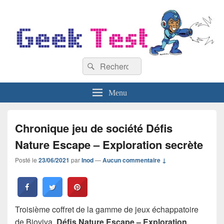
GeekTest
Recherche :
Blog jeux-vidéo et high-tech
Rechercher
Menu
Chronique jeu de société Défis
Nature Escape – Exploration secrète
Posté le
23/06/2021
par
Inod
—
Aucun commentaire ↓
Troisième coffret de la gamme de jeux échappatoire
de Bioviva,
Défis Nature Escape – Exploration