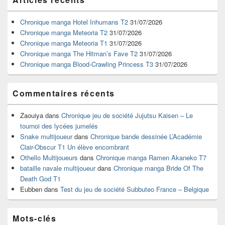
principale
de
widget
Chronique manga Hotel Inhumans T2
31/07/2026
pour
Chronique manga Meteoria T2
31/07/2026
la
Chronique manga Meteoria T1
31/07/2026
barre
Chronique manga The Hitman’s Fave T2
31/07/2026
latérale
Chronique manga Blood-Crawling Princess T3
31/07/2026
Commentaires récents
Zaouiya
dans
Chronique jeu de société Jujutsu Kaisen – Le
tournoi des lycées jumelés
Snake multijoueur
dans
Chronique bande dessinée L’Académie
Clair-Obscur T1 Un élève encombrant
Othello Multijoueurs
dans
Chronique manga Ramen Akaneko T7
bataille navale multijoueur
dans
Chronique manga Bride Of The
Death God T1
Eubben
dans
Test du jeu de société Subbuteo France – Belgique
Mots-clés