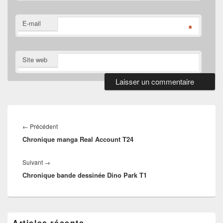
E-mail
*
Site web
Navigation
de
Article
←
Précédent
l’article
Chronique manga Real Account T24
précédent :
Article
Suivant
→
Chronique bande dessinée Dino Park T1
suivant :
Zone
Articles récents