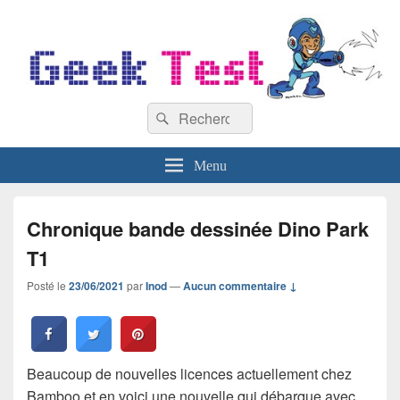
GeekTest
Recherche :
Blog jeux-vidéo et high-tech
Rechercher
Menu
Chronique bande dessinée Dino Park
T1
Posté le
23/06/2021
par
Inod
—
Aucun commentaire ↓
Beaucoup de nouvelles licences actuellement chez
Bamboo et en voici une nouvelle qui débarque avec