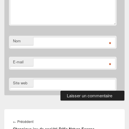
Nom
*
E-mail
*
Site web
Navigation
de
Article
←
Précédent
l’article
Chronique jeu de société Défis Nature Escape –
précédent :