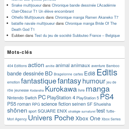
Snake multijoueur
dans
Chronique bande dessinée L’Académie
Clair-Obscur T1 Un élève encombrant
Othello Multijoueurs
dans
Chronique manga Ramen Akaneko T7
bataille navale multijoueur
dans
Chronique manga Bride Of The
Death God T1
Eubben
dans
Test du jeu de société Subbuteo France – Belgique
Mots-clés
action
animaux
animal
404 Editions
aventure
Bamboo
amitie
Editis
BD
Edi8
bande dessinée
Bragelonne
cartes
fantasy
fantastique
humour
emotion
jeu de
manga
Kurokawa
rôle
jeunesse
livre
Kodansha
PS4
PC
PlayStation 4
Nintendo Switch
PlayStation 5
PS5
roman
science fiction
seinen
SF
Shueisha
RPG
shônen
test
SQUARE ENIX
sport
Tuttle-
stratégie
surnaturel
Univers Poche
Xbox One
Mori Agency
Xbox Series