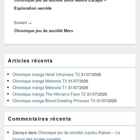
Exploration secrète
Article
Suivant
→
Chronique jeu de société Merv
suivant :
Zone
Articles récents
principale
de
widget
Chronique manga Hotel Inhumans T2
31/07/2026
pour
Chronique manga Meteoria T2
31/07/2026
la
Chronique manga Meteoria T1
31/07/2026
barre
Chronique manga The Hitman’s Fave T2
31/07/2026
latérale
Chronique manga Blood-Crawling Princess T3
31/07/2026
Commentaires récents
Zaouiya
dans
Chronique jeu de société Jujutsu Kaisen – Le
tournoi des lycées jumelés