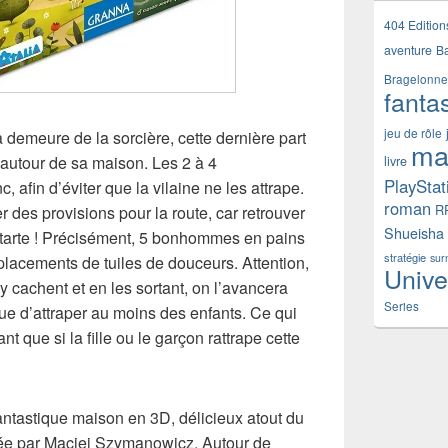
404 Edition
aventure
B
Bragelonne
fanta
jeu de rôle
demeure de la sorcière, cette dernière part
ma
t autour de sa maison. Les 2 à 4
livre
PlayStat
, afin d’éviter que la vilaine ne les attrape.
roman
R
 des provisions pour la route, car retrouver
Shueisha
a tarte ! Précisément, 5 bonhommes en pains
stratégie
sur
lacements de tuiles de douceurs. Attention,
Unive
y cachent et en les sortant, on l’avancera
Series
ue d’attraper au moins des enfants. Ce qui
ant que si la fille ou le garçon rattrape cette
antastique maison en 3D, délicieux atout du
ée par Maciej Szymanowicz. Autour de