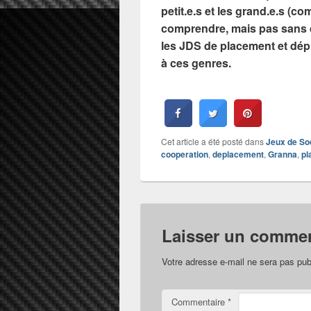
petit.e.s et les grand.e.s (c
comprendre, mais pas sans dé
les JDS de placement et dép
à ces genres.
Cet article a été posté dans
Jeux de So
cooperation
,
deplacement
,
Granna
,
pl
Laisser un commen
Votre adresse e-mail ne sera pas pub
Commentaire
*