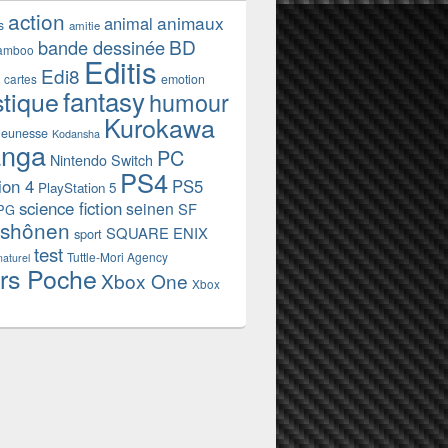
action
animaux
animal
s
amitie
BD
bande dessinée
amboo
Editis
Edi8
emotion
cartes
fantasy
stique
humour
Kurokawa
jeunesse
Kodansha
nga
PC
Nintendo Switch
PS4
ion 4
PS5
PlayStation 5
science fiction
seinen
SF
PG
shônen
SQUARE ENIX
sport
test
Tuttle-Mori Agency
naturel
rs Poche
Xbox One
Xbox