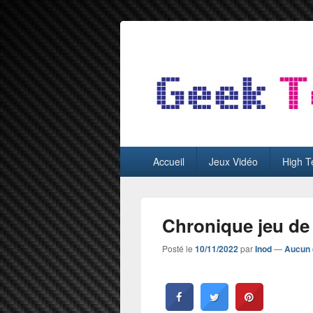
GeekTest
Blog jeux-vidéo et high-tech
Menu
Accueil
Jeux Vidéo
High T
principal
Chronique jeu de 
Posté le
10/11/2022
par
Inod
—
Aucun 