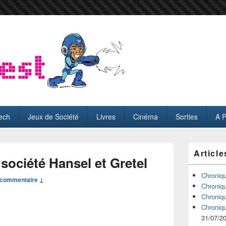
ech
Jeux de Société
Livres
Cinéma
Sorties
A 
Zone
Article
principale
société Hansel et Gretel
de
widget
Chroniq
commentaire ↓
pour
Chroniq
la
Chroniq
barre
Chroniq
latérale
31/07/2