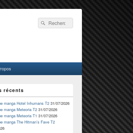
Recherche :
Rechercher
Propos
s récents
ue manga Hotel Inhumans T2
31/07/2026
ue manga Meteoria T2
31/07/2026
ue manga Meteoria T1
31/07/2026
ue manga The Hitman’s Fave T2
026