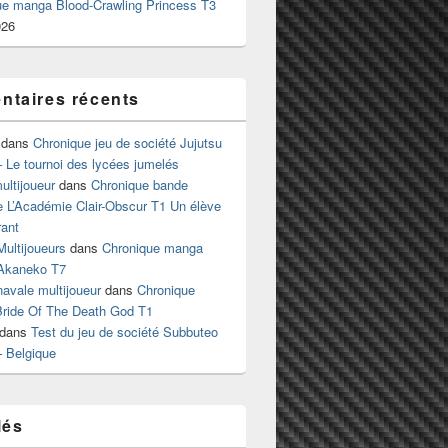
ue manga Blood-Crawling Princess T3
026
taires récents
dans
Chronique jeu de société Jujutsu
 Le tournoi des lycées jumelés
ltijoueur
dans
Chronique bande
e L’Académie Clair-Obscur T1 Un élève
ant
Multijoueurs
dans
Chronique manga
Akaneko T7
 navale multijoueur
dans
Chronique
ride Of The Death God T1
dans
Test du jeu de société Subbuteo
– Belgique
lés