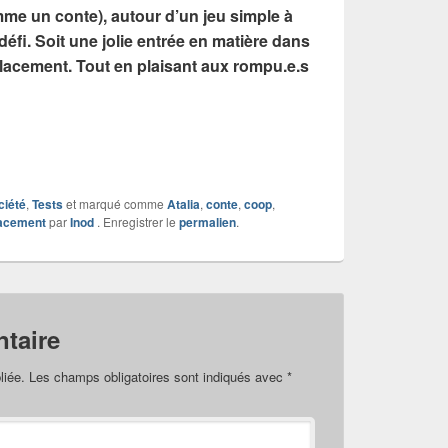
omme un conte), autour d’un jeu simple à
fi. Soit une jolie entrée en matière dans
lacement. Tout en plaisant aux rompu.e.s
ciété
,
Tests
et marqué comme
Atalia
,
conte
,
coop
,
acement
par
Inod
. Enregistrer le
permalien
.
taire
liée.
Les champs obligatoires sont indiqués avec
*