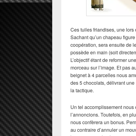
Ces tuiles friandises, une lors 
Sachant qu’un chapeau figure
coopération, sera ensuite de l
possède en main (soit directem
L’objectif étant de reformer un
morceau sur l’image. Et pas au
beignet à 4 parcelles nous amus
des 5 chocolats, délivrant une 
la tactique.
Un tel accomplissement nous o
l’annoncions. Toutefois, en pl
nous confèrera un bonus. Perm
au contraire d’annuler un mouv