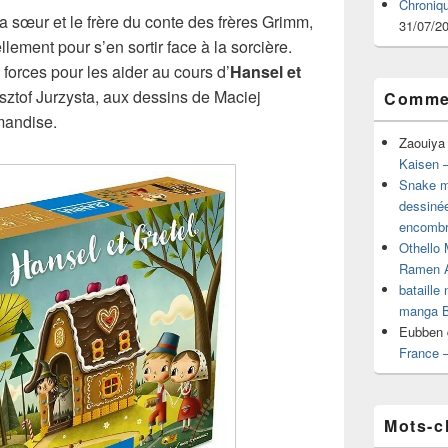
Chroniq
a sœur et le frère du conte des frères Grimm,
31/07/2
lement pour s’en sortir face à la sorcière.
orces pour les aider au cours d’
Hansel et
sztof Jurzysta, aux dessins de Maciej
Commen
mandise.
Zaouiya
Kaisen –
Snake mu
dessiné
encombr
Othello 
Ramen 
bataille
manga B
Eubben
France 
Mots-c