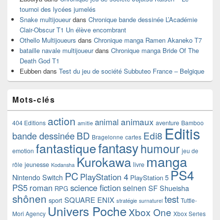
tournoi des lycées jumelés
Snake multijoueur
dans
Chronique bande dessinée L’Académie
Clair-Obscur T1 Un élève encombrant
Othello Multijoueurs
dans
Chronique manga Ramen Akaneko T7
bataille navale multijoueur
dans
Chronique manga Bride Of The
Death God T1
Eubben
dans
Test du jeu de société Subbuteo France – Belgique
Mots-clés
action
animaux
animal
404 Editions
aventure
Bamboo
amitie
Editis
BD
Edi8
bande dessinée
Bragelonne
cartes
fantasy
fantastique
humour
emotion
jeu de
manga
Kurokawa
rôle
jeunesse
livre
Kodansha
PS4
PC
PlayStation 4
Nintendo Switch
PlayStation 5
PS5
roman
science fiction
seinen
SF
Shueisha
RPG
shônen
test
SQUARE ENIX
sport
Tuttle-
stratégie
surnaturel
Univers Poche
Xbox One
Mori Agency
Xbox Series