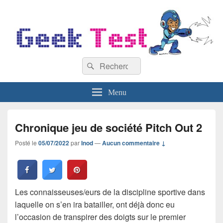
GeekTest
Recherche :
Blog jeux-vidéo et high-tech
Rechercher
Menu
Chronique jeu de société Pitch Out 2
Posté le
05/07/2022
par
Inod
—
Aucun commentaire ↓
Les connaisseuses/eurs de la discipline sportive dans
laquelle on s’en ira batailler, ont déjà donc eu
l’occasion de transpirer des doigts sur le premier