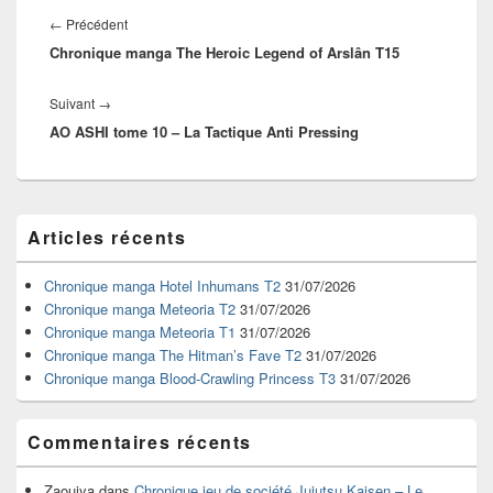
de
Article
←
Précédent
l’article
Chronique manga The Heroic Legend of Arslân T15
précédent :
Article
Suivant
→
AO ASHI tome 10 – La Tactique Anti Pressing
suivant :
Zone
Articles récents
principale
de
widget
Chronique manga Hotel Inhumans T2
31/07/2026
pour
Chronique manga Meteoria T2
31/07/2026
la
Chronique manga Meteoria T1
31/07/2026
barre
Chronique manga The Hitman’s Fave T2
31/07/2026
latérale
Chronique manga Blood-Crawling Princess T3
31/07/2026
Commentaires récents
Zaouiya
dans
Chronique jeu de société Jujutsu Kaisen – Le