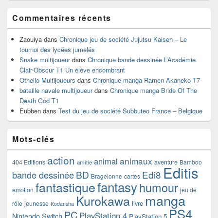
Commentaires récents
Zaouiya
dans
Chronique jeu de société Jujutsu Kaisen – Le
tournoi des lycées jumelés
Snake multijoueur
dans
Chronique bande dessinée L’Académie
Clair-Obscur T1 Un élève encombrant
Othello Multijoueurs
dans
Chronique manga Ramen Akaneko T7
bataille navale multijoueur
dans
Chronique manga Bride Of The
Death God T1
Eubben
dans
Test du jeu de société Subbuteo France – Belgique
Mots-clés
action
animaux
animal
404 Editions
aventure
Bamboo
amitie
Editis
BD
Edi8
bande dessinée
Bragelonne
cartes
fantasy
fantastique
humour
emotion
jeu de
manga
Kurokawa
rôle
jeunesse
livre
Kodansha
PS4
PC
PlayStation 4
Nintendo Switch
PlayStation 5