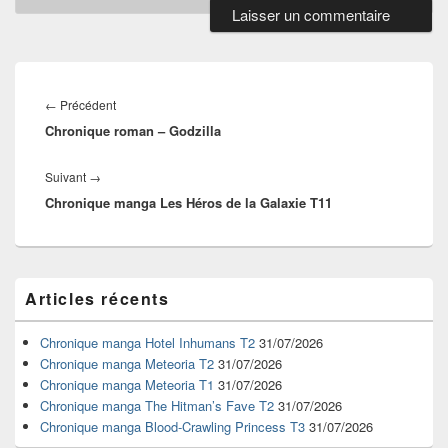
Navigation
de
Article
←
Précédent
l’article
Chronique roman – Godzilla
précédent :
Article
Suivant
→
Chronique manga Les Héros de la Galaxie T11
suivant :
Zone
Articles récents
principale
de
widget
Chronique manga Hotel Inhumans T2
31/07/2026
pour
Chronique manga Meteoria T2
31/07/2026
la
Chronique manga Meteoria T1
31/07/2026
barre
Chronique manga The Hitman’s Fave T2
31/07/2026
latérale
Chronique manga Blood-Crawling Princess T3
31/07/2026