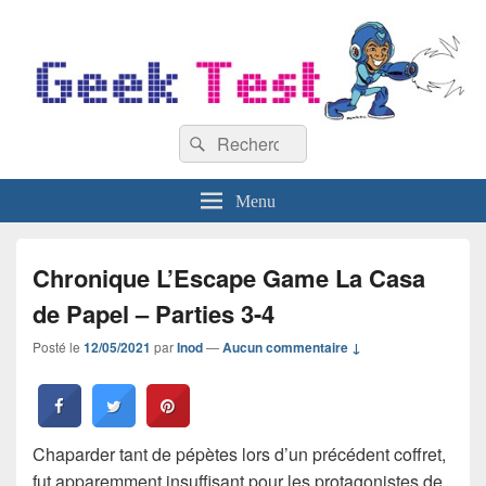
GeekTest
Recherche :
Blog jeux-vidéo et high-tech
Rechercher
Menu
Chronique L’Escape Game La Casa
de Papel – Parties 3-4
Posté le
12/05/2021
par
Inod
—
Aucun commentaire ↓
Chaparder tant de pépètes lors d’un précédent coffret,
fut apparemment insuffisant pour les protagonistes de