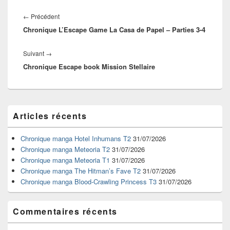
Navigation
de
Article
←
Précédent
l’article
Chronique L’Escape Game La Casa de Papel – Parties 3-4
précédent :
Article
Suivant
→
Chronique Escape book Mission Stellaire
suivant :
Zone
Articles récents
principale
de
widget
Chronique manga Hotel Inhumans T2
31/07/2026
pour
Chronique manga Meteoria T2
31/07/2026
la
Chronique manga Meteoria T1
31/07/2026
barre
Chronique manga The Hitman’s Fave T2
31/07/2026
latérale
Chronique manga Blood-Crawling Princess T3
31/07/2026
Commentaires récents