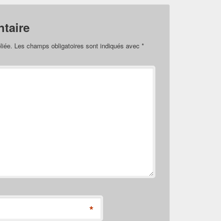
taire
liée.
Les champs obligatoires sont indiqués avec
*
*