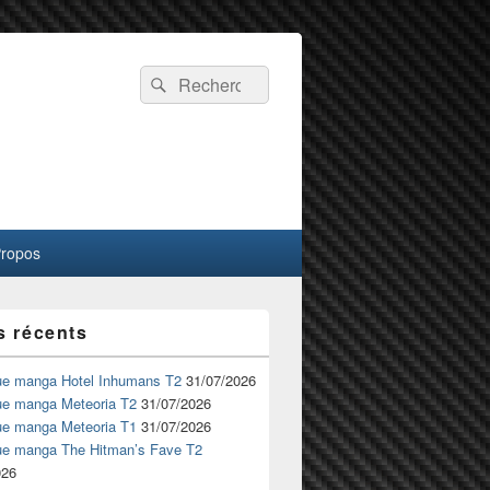
Recherche :
Rechercher
Propos
s récents
ue manga Hotel Inhumans T2
31/07/2026
ue manga Meteoria T2
31/07/2026
ue manga Meteoria T1
31/07/2026
ue manga The Hitman’s Fave T2
026