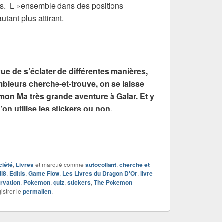
es. L »ensemble dans des positions
tant plus attirant.
e de s’éclater de différentes manières,
mbleurs cherche-et-trouve, on se laisse
mon Ma très grande aventure à Galar. Et y
’on utilise les stickers ou non.
ciété
,
Livres
et marqué comme
autocollant
,
cherche et
di8
,
Editis
,
Game Flow
,
Les Livres du Dragon D'Or
,
livre
rvation
,
Pokemon
,
quiz
,
stickers
,
The Pokemon
istrer le
permalien
.