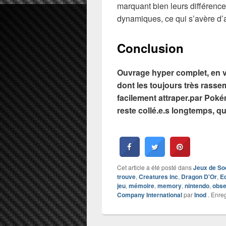
marquant bien leurs différenc
dynamiques, ce qui s’avère d’au
Conclusion
Ouvrage hyper complet, en vu
dont les toujours très rasse
facilement attraper.par Poké
reste collé.e.s longtemps, qu
Cet article a été posté dans
Jeux de So
trouve
,
Creatures inc
,
Dragon D'Or
,
E
jeu
,
mémoire
,
memory
,
nintendo
,
obse
Company International
par
Inod
. Enreg