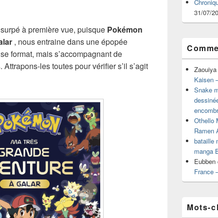
Chroniq
31/07/2
 usurpé à première vue, puisque
Pokémon
alar
, nous entraine dans une épopée
Commen
nse format, mais s’accompagnant de
Attrapons-les toutes pour vérifier s’il s’agit
Zaouiya
Kaisen –
Snake mu
dessiné
encombr
Othello 
Ramen 
bataille
manga B
Eubben
France 
Mots-c