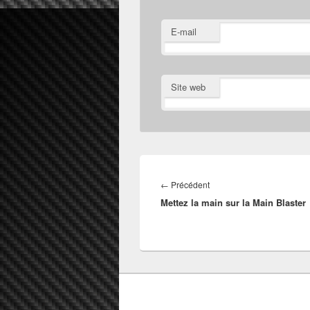
E-mail
Site web
Navigation
de
Article
←
Précédent
l’article
Mettez la main sur la Main Blaster
précédent :