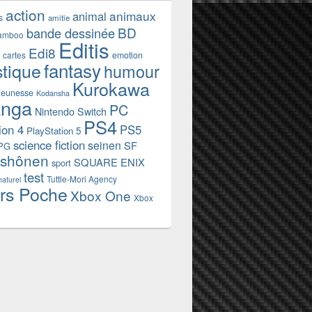
action
animaux
animal
s
amitie
BD
bande dessinée
amboo
Editis
Edi8
emotion
cartes
fantasy
stique
humour
Kurokawa
jeunesse
Kodansha
nga
PC
Nintendo Switch
PS4
ion 4
PS5
PlayStation 5
science fiction
seinen
SF
PG
shônen
SQUARE ENIX
sport
test
Tuttle-Mori Agency
naturel
rs Poche
Xbox One
Xbox