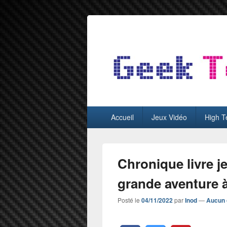
GeekTest
Blog jeux-vidéo et high-tech
Menu
Accueil
Jeux Vidéo
High T
principal
Chronique livre 
grande aventure à
Posté le
04/11/2022
par
Inod
—
Aucun 