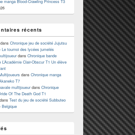
ue manga Blood-Crawling Princess T3
026
taires récents
dans
Chronique jeu de société Jujutsu
 Le tournoi des lycées jumelés
ltijoueur
dans
Chronique bande
e L’Académie Clair-Obscur T1 Un élève
ant
Multijoueurs
dans
Chronique manga
Akaneko T7
 navale multijoueur
dans
Chronique
ride Of The Death God T1
dans
Test du jeu de société Subbuteo
– Belgique
lés