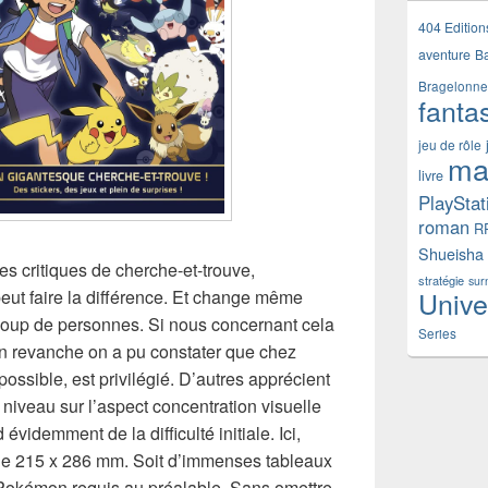
404 Edition
aventure
B
Bragelonne
fanta
jeu de rôle
ma
livre
PlayStat
roman
R
Shueisha
es critiques de cherche-et-trouve,
stratégie
sur
Unive
eut faire la différence. Et change même
coup de personnes. Si nous concernant cela
Series
, en revanche on a pu constater que chez
possible, est privilégié. D’autres apprécient
e niveau sur l’aspect concentration visuelle
videmment de la difficulté initiale. Ici,
de 215 x 286 mm. Soit d’immenses tableaux
Pokémon requis au préalable. Sans omettre