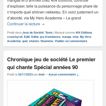
mangas et d’animes chez 404 Éditions, continue
d’exploser, telle la puissance du personnage phare de
n’importe quel shônen nekketsu. En voici justement un
d’abordé, via My Hero Academia – Le grand
Chronique jeu de société My Hero Aca
Continuer la lecture
→
Posté dans
Jeux de Société
,
Tests
|
Marqué comme
404 Editions
,
crunchyroll
,
Edi8
,
Editis
,
jeu d'ambiance
,
manga
,
mha
,
My Hero
Academia
,
quiz
,
shônen
,
Shueisha
|
Publier un commentaire
Chronique jeu de société Le premier
qui chante Spécial années 90
Posté le
02/11/2023
par
Inod
—
Aucun commentaire ↓