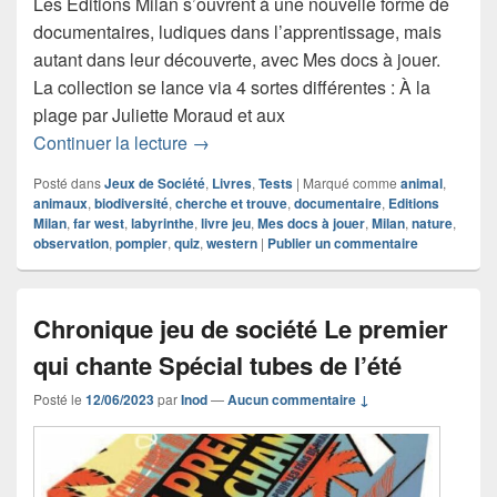
Les Éditions Milan s’ouvrent à une nouvelle forme de
documentaires, ludiques dans l’apprentissage, mais
autant dans leur découverte, avec Mes docs à jouer.
La collection se lance via 4 sortes différentes : À la
plage par Juliette Moraud et aux
Chronique livres-jeux Mes docs à joue
Continuer la lecture
→
Posté dans
Jeux de Société
,
Livres
,
Tests
|
Marqué comme
animal
,
animaux
,
biodiversité
,
cherche et trouve
,
documentaire
,
Editions
Milan
,
far west
,
labyrinthe
,
livre jeu
,
Mes docs à jouer
,
Milan
,
nature
,
observation
,
pompier
,
quiz
,
western
|
Publier un commentaire
Chronique jeu de société Le premier
qui chante Spécial tubes de l’été
Posté le
12/06/2023
par
Inod
—
Aucun commentaire ↓