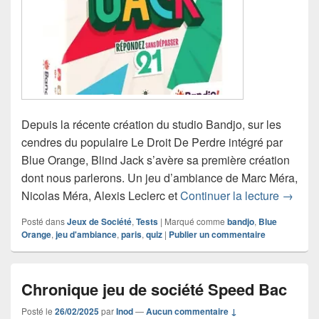
Depuis la récente création du studio Bandjo, sur les
cendres du populaire Le Droit De Perdre intégré par
Blue Orange, Blind Jack s’avère sa première création
dont nous parlerons. Un jeu d’ambiance de Marc Méra,
Chroniq
Nicolas Méra, Alexis Leclerc et
Continuer la lecture
→
Posté dans
Jeux de Société
,
Tests
|
Marqué comme
bandjo
,
Blue
Orange
,
jeu d'ambiance
,
paris
,
quiz
|
Publier un commentaire
Chronique jeu de société Speed Bac
Posté le
26/02/2025
par
Inod
—
Aucun commentaire ↓