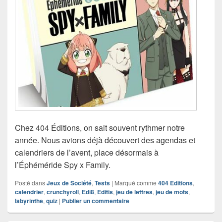
Chez 404 Éditions, on sait souvent rythmer notre
année. Nous avions déjà découvert des agendas et
calendriers de l’avent, place désormais à
l’Éphéméride Spy x Family.
Posté dans
Jeux de Société
,
Tests
|
Marqué comme
404 Editions
,
calendrier
,
crunchyroll
,
Edi8
,
Editis
,
jeu de lettres
,
jeu de mots
,
labyrinthe
,
quiz
|
Publier un commentaire