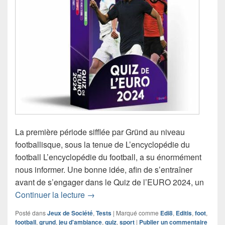
La première période sifflée par Gründ au niveau
footballisque, sous la tenue de L’encyclopédie du
football L’encyclopédie du football, a su énormément
nous informer. Une bonne idée, afin de s’entraîner
avant de s’engager dans le Quiz de l’EURO 2024, un
Chronique jeu de société Quiz de l’E
Continuer la lecture
→
Posté dans
Jeux de Société
,
Tests
|
Marqué comme
Edi8
,
Editis
,
foot
,
football
,
grund
,
jeu d'ambiance
,
quiz
,
sport
|
Publier un commentaire