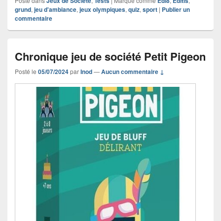
Posté dans
Jeux de Société
,
Tests
|
Marqué comme
Edi8
,
Editis
,
grund
,
jeu d'ambiance
,
jeux olympiques
,
quiz
,
sport
|
Publier un
commentaire
Chronique jeu de société Petit Pigeon
Posté le
05/07/2024
par
Inod
—
Aucun commentaire ↓