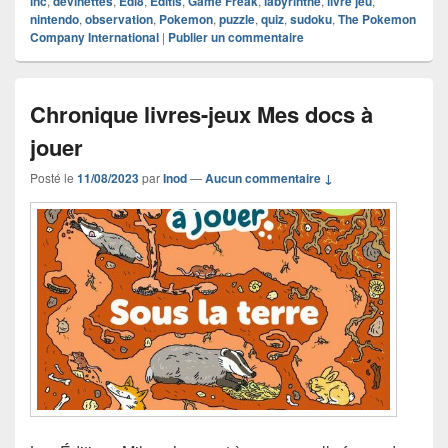
inc
,
devinettes
,
Edi8
,
Editis
,
Game Freak
,
labyrinthe
,
livre jeu
,
nintendo
,
observation
,
Pokemon
,
puzzle
,
quiz
,
sudoku
,
The Pokemon
Company International
|
Publier un commentaire
Chronique livres-jeux Mes docs à
jouer
Posté le
11/08/2023
par
Inod
—
Aucun commentaire ↓