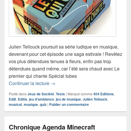
Julien Tellouck poursuit sa série ludique en musique,
devenant pour cet épisode une saga estivale ! Revêtez
vos plus détendues tenues à fleurs, enfin pas trop
détendues quand même, car l’été sera chaud avec Le
premier qui chante Spécial tubes
Chronique jeu de société Le premier qu
Continuer la lecture
→
Posté dans
Jeux de Société
,
Tests
|
Marqué comme
404 Editions
,
Edi8
,
Editis
,
jeu d'ambiance
,
jeu de musique
,
Julien Tellouck
,
musical
,
musique
,
quiz
|
Publier un commentaire
Chronique Agenda Minecraft