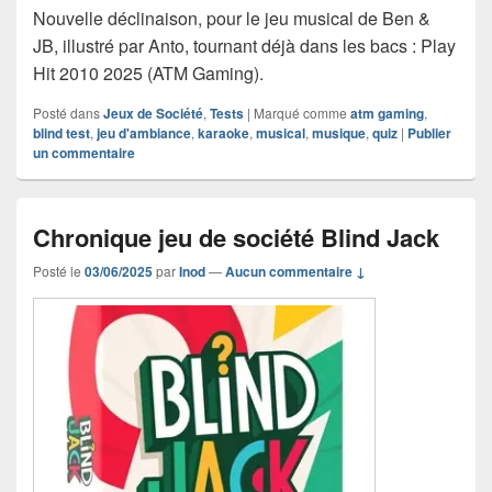
Nouvelle déclinaison, pour le jeu musical de Ben &
JB, illustré par Anto, tournant déjà dans les bacs : Play
Hit 2010 2025 (ATM Gaming).
Posté dans
Jeux de Société
,
Tests
|
Marqué comme
atm gaming
,
blind test
,
jeu d'ambiance
,
karaoke
,
musical
,
musique
,
quiz
|
Publier
un commentaire
Chronique jeu de société Blind Jack
Posté le
03/06/2025
par
Inod
—
Aucun commentaire ↓