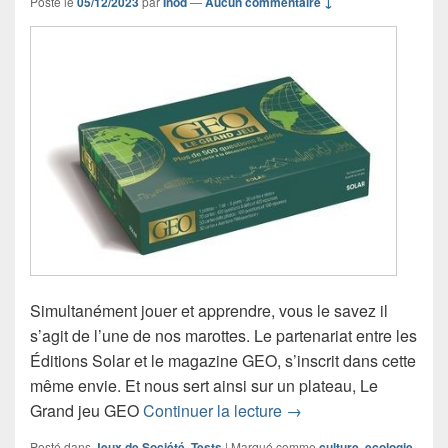
Posté le
05/12/2023
par
Inod
—
Aucun commentaire ↓
Simultanément jouer et apprendre, vous le savez il
s’agit de l’une de nos marottes. Le partenariat entre les
Éditions Solar et le magazine GEO, s’inscrit dans cette
même envie. Et nous sert ainsi sur un plateau, Le
Chronique jeu de soci
Grand jeu GEO
Continuer la lecture
→
Posté dans
Jeux de Société
,
Tests
|
Marqué comme
culture
,
ecologie
,