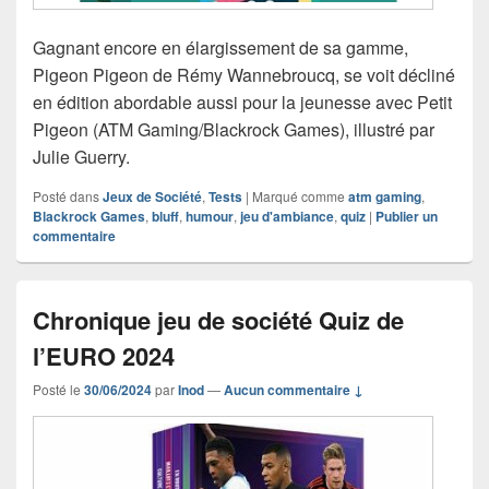
Gagnant encore en élargissement de sa gamme,
Pigeon Pigeon de Rémy Wannebroucq, se voit décliné
en édition abordable aussi pour la jeunesse avec Petit
Pigeon (ATM Gaming/Blackrock Games), illustré par
Julie Guerry.
Posté dans
Jeux de Société
,
Tests
|
Marqué comme
atm gaming
,
Blackrock Games
,
bluff
,
humour
,
jeu d'ambiance
,
quiz
|
Publier un
commentaire
Chronique jeu de société Quiz de
l’EURO 2024
Posté le
30/06/2024
par
Inod
—
Aucun commentaire ↓