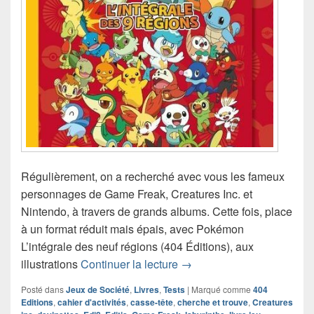
Régulièrement, on a recherché avec vous les fameux
personnages de Game Freak, Creatures Inc. et
Nintendo, à travers de grands albums. Cette fois, place
à un format réduit mais épais, avec Pokémon
L’intégrale des neuf régions (404 Éditions), aux
Chronique livre jeu Pokémo
illustrations
Continuer la lecture
→
Posté dans
Jeux de Société
,
Livres
,
Tests
|
Marqué comme
404
Editions
,
cahier d'activités
,
casse-tête
,
cherche et trouve
,
Creatures