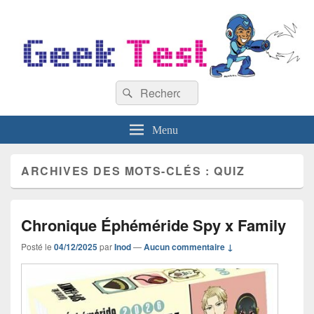
GeekTest
Recherche :
Blog jeux-vidéo et high-tech
Rechercher
Menu
ARCHIVES DES MOTS-CLÉS :
QUIZ
Chronique Éphéméride Spy x Family
Posté le
04/12/2025
par
Inod
—
Aucun commentaire ↓