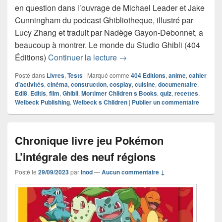
en question dans l’ouvrage de Michael Leader et Jake
Cunningham du podcast Ghibliotheque, illustré par
Lucy Zhang et traduit par Nadège Gayon-Debonnet, a
beaucoup à montrer. Le monde du Studio Ghibli (404
Chronique livre documentaire
Éditions)
Continuer la lecture
→
Posté dans
Livres
,
Tests
|
Marqué comme
404 Editions
,
anime
,
cahier
d'activités
,
cinéma
,
construction
,
cosplay
,
cuisine
,
documentaire
,
Edi8
,
Editis
,
film
,
Ghibli
,
Mortimer Children s Books
,
quiz
,
recettes
,
Welbeck Publishing
,
Welbeck s Children
|
Publier un commentaire
Chronique livre jeu Pokémon
L’intégrale des neuf régions
Posté le
29/09/2023
par
Inod
—
Aucun commentaire ↓