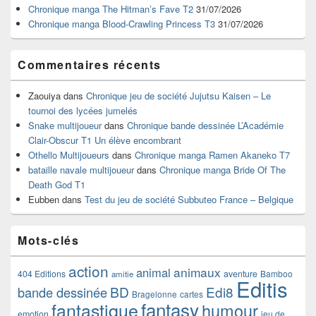
barre
Chronique manga The Hitman’s Fave T2
31/07/2026
latérale
Chronique manga Blood-Crawling Princess T3
31/07/2026
Commentaires récents
Zaouiya
dans
Chronique jeu de société Jujutsu Kaisen – Le
tournoi des lycées jumelés
Snake multijoueur
dans
Chronique bande dessinée L’Académie
Clair-Obscur T1 Un élève encombrant
Othello Multijoueurs
dans
Chronique manga Ramen Akaneko T7
bataille navale multijoueur
dans
Chronique manga Bride Of The
Death God T1
Eubben
dans
Test du jeu de société Subbuteo France – Belgique
Mots-clés
action
animaux
animal
404 Editions
aventure
Bamboo
amitie
Editis
BD
Edi8
bande dessinée
Bragelonne
cartes
fantasy
fantastique
humour
emotion
jeu de