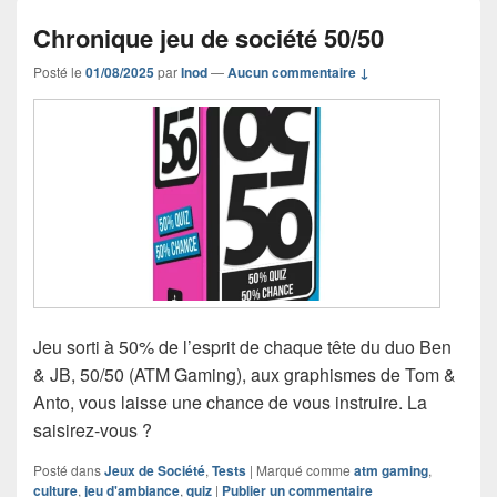
Chronique jeu de société 50/50
Posté le
01/08/2025
par
Inod
—
Aucun commentaire ↓
Jeu sorti à 50% de l’esprit de chaque tête du duo Ben
& JB, 50/50 (ATM Gaming), aux graphismes de Tom &
Anto, vous laisse une chance de vous instruire. La
saisirez-vous ?
Posté dans
Jeux de Société
,
Tests
|
Marqué comme
atm gaming
,
culture
,
jeu d'ambiance
,
quiz
|
Publier un commentaire