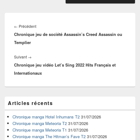
Navigation
de
Article
←
Précédent
l’article
Chronique jeu de société Assassin’s Creed Assassin ou
précédent :
Templier
Article
Suivant
→
Chronique jeu vidéo Let’s Sing 2022 Hits Français et
suivant :
Internationaux
Zone
Articles récents
principale
de
widget
Chronique manga Hotel Inhumans T2
31/07/2026
pour
Chronique manga Meteoria T2
31/07/2026
la
Chronique manga Meteoria T1
31/07/2026
barre
Chronique manga The Hitman’s Fave T2
31/07/2026
latérale