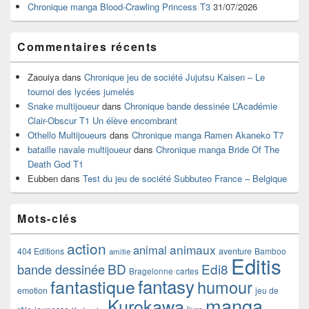
Chronique manga Blood-Crawling Princess T3
31/07/2026
Commentaires récents
Zaouiya
dans
Chronique jeu de société Jujutsu Kaisen – Le
tournoi des lycées jumelés
Snake multijoueur
dans
Chronique bande dessinée L’Académie
Clair-Obscur T1 Un élève encombrant
Othello Multijoueurs
dans
Chronique manga Ramen Akaneko T7
bataille navale multijoueur
dans
Chronique manga Bride Of The
Death God T1
Eubben
dans
Test du jeu de société Subbuteo France – Belgique
Mots-clés
action
animaux
animal
404 Editions
aventure
Bamboo
amitie
Editis
BD
Edi8
bande dessinée
Bragelonne
cartes
fantasy
fantastique
humour
emotion
jeu de
manga
Kurokawa