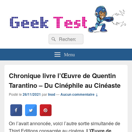
GeekTest
Recherche :
Blog jeux-vidéo et high-tech
Rechercher
Menu
Chronique livre l’Œuvre de Quentin
Tarantino – Du Cinéphile au Cinéaste
Posté le
26/11/2021
par
Inod
—
Aucun commentaire ↓
On l’avait annoncée, voici l’autre sortie simultanée de
Third Editions consacrée au cinéma,
L’Œuvre de