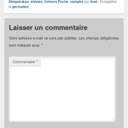
Shogakukan
,
shônen
,
Univers Poche
,
vampire
par
Inod
. Enregistrer
le
permalien
.
Laisser un commentaire
Votre adresse e-mail ne sera pas publiée.
Les champs obligatoires
sont indiqués avec
*
Commentaire
*